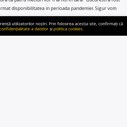
firmat disponibilitatea in perioada pandemiei. Sigur vom
ță utilizatorilor noștri. Prin folosirea acestui site, confirmați că
 confidențialitate a datelor
și
politica cookies
.