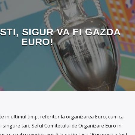
TI, SIGUR VA FI GAZDA
EURO!
e in ultimul timp, referitor la organizarea Euro, cum ca
i singure tari, Seful Comitetului de Organizare Euro in
ura ca patru meciuri vor fi la noi in tara: “Bucuresti a fost