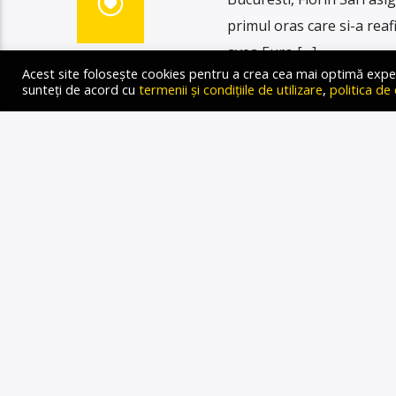
primul oras care si-a rea
avea Euro […]
Acest site folosește cookies pentru a crea cea mai optimă experien
sunteți de acord cu
termenii și condițiile de utilizare
,
politica de