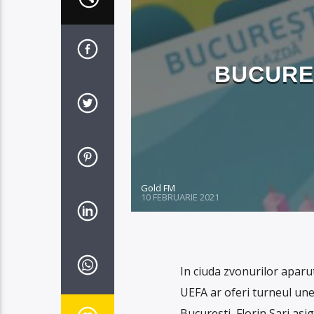
BUCURES
Gold FM
10 FEBRUARIE 2021
In ciuda zvonurilor aparut
UEFA ar oferi turneul une
Bucuresti, Florin Sari asig