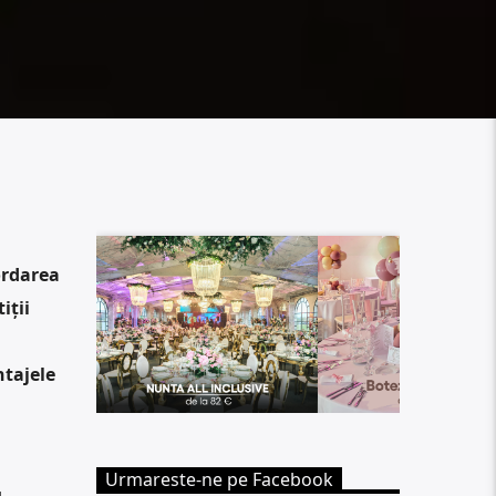
ordarea
iții
ntajele
Urmareste-ne pe Facebook