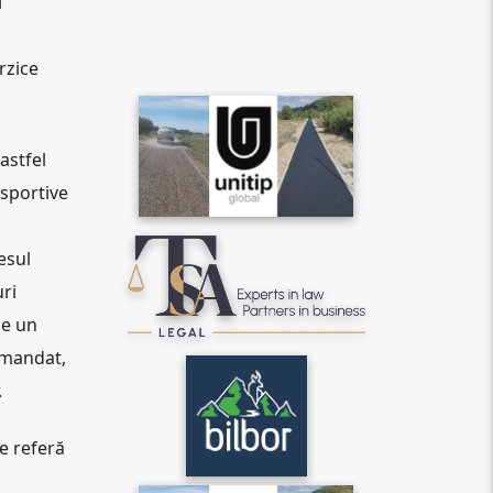
l
rzice
astfel
 sportive
esul
uri
pe un
 mandat,
.
e referă