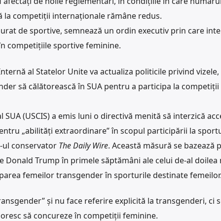
fi afectați de noile reglementări, în condițiile în care număru
ă la competiții internaționale rămâne redus.
rat de sportive, semnează un ordin executiv prin care inte
în competițiile sportive feminine.
rnă al Statelor Unite va actualiza politicile privind vizele, 
nder să călătorească în SUA pentru a participa la competiții
al SUA (USCIS) a emis luni o directivă menită să interzică acc
ntru „abilități extraordinare” în scopul participării la sport
e-ul conservator
The Daily Wire
. Această măsură se bazează 
e Donald Trump în primele săptămâni ale celui de-al doilea
iparea femeilor transgender în sporturile destinate femeilor
ansgender” și nu face referire explicită la transgenderi, ci s
doresc să concureze în competiții feminine.