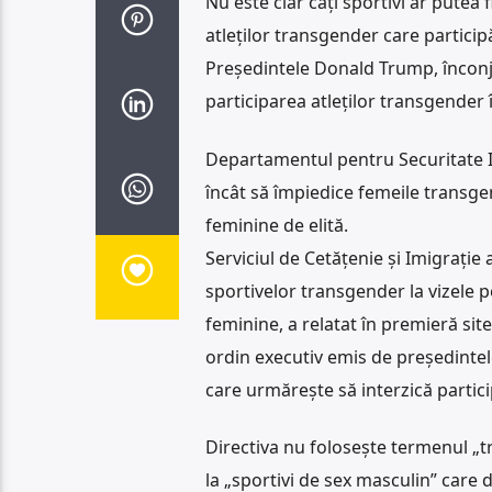
Nu este clar câți sportivi ar putea 
atleților transgender care particip
Președintele Donald Trump, înconju
participarea atleților transgender 
Departamentul pentru Securitate Inte
încât să împiedice femeile transge
feminine de elită.
Serviciul de Cetățenie și Imigrație 
sportivelor transgender la vizele pe
feminine, a relatat în premieră sit
ordin executiv emis de președintel
care urmărește să interzică partic
Directiva nu folosește termenul „tr
la „sportivi de sex masculin” care 