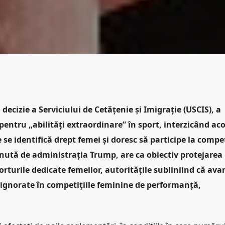
decizie a Serviciului de Cetățenie și Imigrație (USCIS), a
e pentru „abilități extraordinare” în sport, interzicând ac
 se identifică drept femei și doresc să participe la compet
nută de administrația Trump, are ca obiectiv protejarea
sporturile dedicate femeilor, autoritățile subliniind că ava
i ignorate în competițiile feminine de performanță,