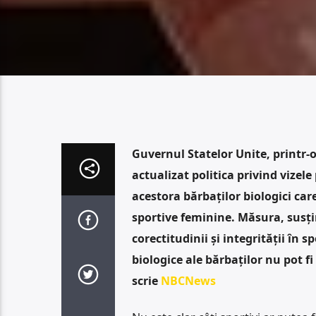
Guvernul Statelor Unite, printr-o 
actualizat politica privind vizel
acestora bărbaților biologici care
sportive feminine. Măsura, susți
corectitudinii și integrității în 
biologice ale bărbaților nu pot f
scrie
NBCNews