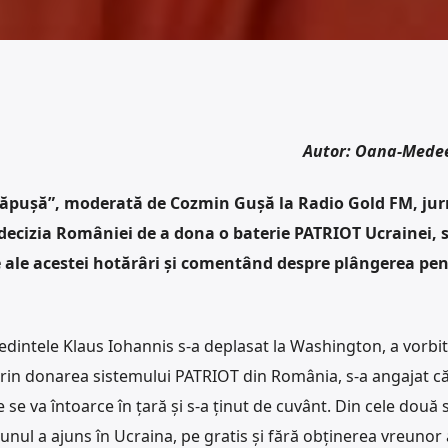
Autor: Oana-Mede
 căpușă”, moderată de Cozmin Gușă la Radio Gold FM, jur
decizia României de a dona o baterie PATRIOT Ucrainei, 
e ale acestei hotărâri și comentând despre plângerea pen
edintele Klaus Iohannis s-a deplasat la Washington, a vorbit
prin donarea sistemului PATRIOT din România, s-a angajat că
 se va întoarce în țară și s-a ținut de cuvânt. Din cele două
nul a ajuns în Ucraina, pe gratis și fără obținerea vreunor