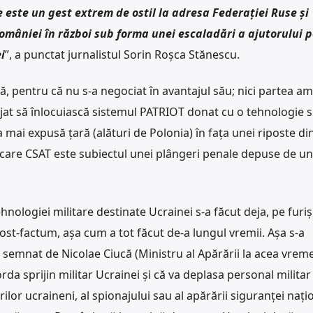
e este un gest extrem de ostil la adresa Federației Ruse și
României în război sub forma unei escaladări a ajutorului p
i
”, a punctat jurnalistul Sorin Roșca Stănescu.
 pentru că nu s-a negociat în avantajul său; nici partea am
jat să înlocuiască sistemul PATRIOT donat cu o tehnologie s
 mai expusă țară (alături de Polonia) în fața unei riposte di
 care CSAT este subiectul unei plângeri penale depuse de un
hnologiei militare destinate Ucrainei s-a făcut deja, pe furiș
st-factum, așa cum a tot făcut de-a lungul vremii. Așa s-a
, semnat de Nicolae Ciucă (Ministru al Apărării la acea vreme
a sprijin militar Ucrainei și că va deplasa personal militar 
rilor ucraineni, al spionajului sau al apărării siguranței nați