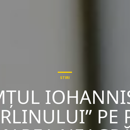
STIRI
MȚUL IOHANNI
RLINULUI” PE 