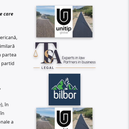
e care
ericană,
imilară
n partea
 partid
,
), în
în
onale a