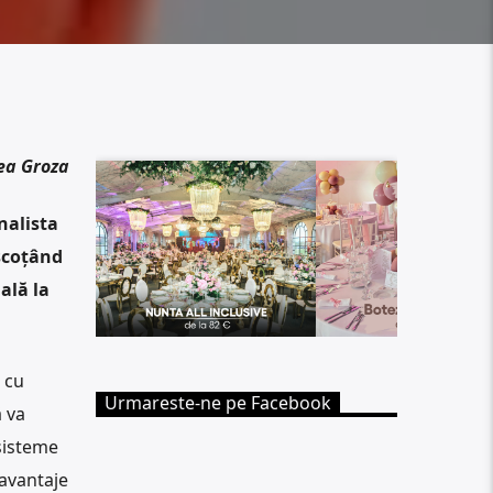
ea Groza
nalista
scoțând
ală la
 cu
Urmareste-ne pe Facebook
 va
 sisteme
 avantaje