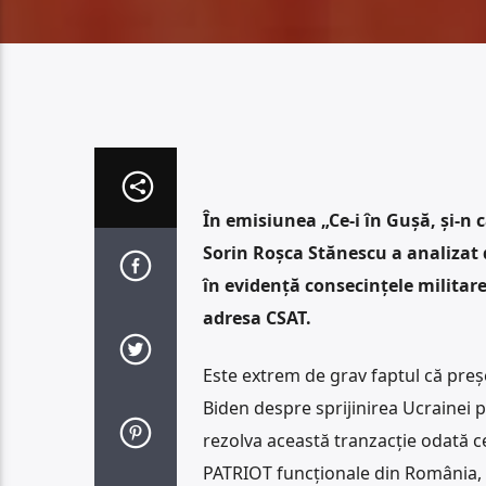
În emisiunea „Ce-i în Gușă, și-n
Sorin Roșca Stănescu a analizat 
în evidență consecințele militar
adresa CSAT.
Este extrem de grav faptul că preș
Biden despre sprijinirea Ucrainei 
rezolva această tranzacție odată ce
PATRIOT funcționale din România, u