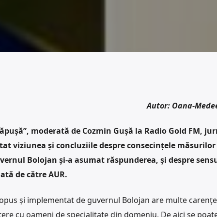
Autor: Oana-Mede
 căpușă”, moderată de Cozmin Gușă la Radio Gold FM, jur
tat viziunea și concluziile despre consecințele măsurilor
ernul Bolojan și-a asumat răspunderea, și despre sensu
iată de către AUR.
opus și implementat de guvernul Bolojan are multe carențe,
atere cu oameni de specialitate din domeniu. De aici se poat