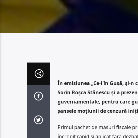
În emisiunea „Ce-i în Gușă, și-n
Sorin Roșca Stănescu și-a prezen
guvernamentale, pentru care guv
șansele moțiunii de cenzură iniț
Primul pachet de măsuri fiscale pr
încropit rapid și aplicat fără dezb