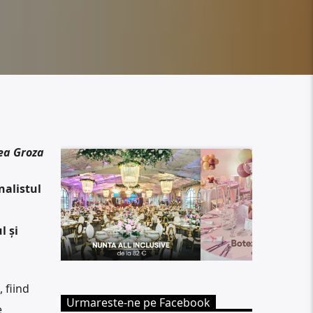
ea Groza
nalistul
l și
 fiind
Urmareste-ne pe Facebook
e