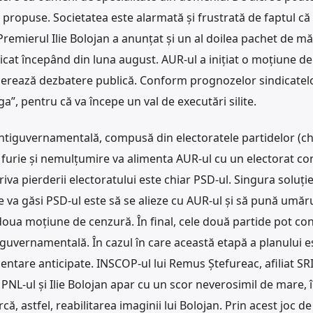
 propuse. Societatea este alarmată și frustrată de faptul că
. Premierul Ilie Bolojan a anunțat și un al doilea pachet de mă
plicat începând din luna august. AUR-ul a inițiat o moțiune de
nerează dezbatere publică. Conform prognozelor sindicatelor
, pentru că va începe un val de executări silite.
antiguvernamentală, compusă din electoratele partidelor (ch
de furie și nemulțumire va alimenta AUR-ul cu un electorat co
iva pierderii electoratului este chiar PSD-ul. Singura soluție
se va găsi PSD-ul este să se alieze cu AUR-ul și să pună umăru
oua moțiune de cenzură. În final, cele două partide pot co
guvernamentală. În cazul în care această etapă a planului e
ntare anticipate. INSCOP-ul lui Remus Ștefureac, afiliat SRI-
 PNL-ul și Ilie Bolojan apar cu un scor neverosimil de mare, 
că, astfel, reabilitarea imaginii lui Bolojan. Prin acest joc de