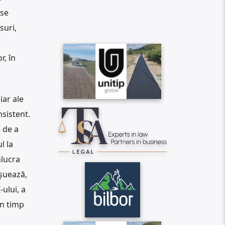
 se
suri,
, în
iar ale
nsistent.
 de a
l la
nlucra
șuează,
ului, a
în timp