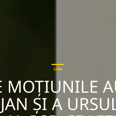
STIRI
E MOȚIUNILE 
JAN ȘI A URSUL