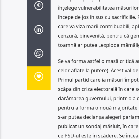
înțelege vulnerabilitatea măsurilor
începe de jos în sus cu sacrificiile
care va viza marii contribuabili, a
cenzură, binevenită, pentru că ge
toamnă ar putea „exploda mămăliga”
Se va forma astfel o masă critică 
celor aflate la putere). Acest val 
Primul partid care ia măsuri împotr
scăpa din criza electorală în care 
dărâmarea guvernului, printr-o a d
pentru a forma o nouă majoritate 
s-ar putea declanșa alegeri parlame
publicat un sondaj măsluit, în care
ce PSD-ul este în scădere. Se încear