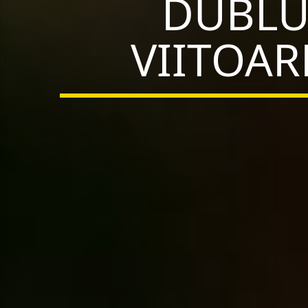
DUBLU 
VIITOA