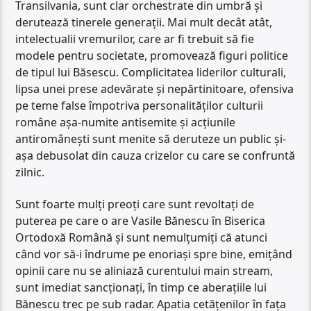
Transilvania, sunt clar orchestrate din umbră și
derutează tinerele generații. Mai mult decât atât,
intelectualii vremurilor, care ar fi trebuit să fie
modele pentru societate, promovează figuri politice
de tipul lui Băsescu. Complicitatea liderilor culturali,
lipsa unei prese adevărate și nepărtinitoare, ofensiva
pe teme false împotriva personalităților culturii
române așa-numite antisemite și acțiunile
antiromânești sunt menite să deruteze un public și-
așa debusolat din cauza crizelor cu care se confruntă
zilnic.
Sunt foarte mulți preoți care sunt revoltați de
puterea pe care o are Vasile Bănescu în Biserica
Ortodoxă Română și sunt nemulțumiți că atunci
când vor să-i îndrume pe enoriași spre bine, emițând
opinii care nu se aliniază curentului main stream,
sunt imediat sancționați, în timp ce aberațiile lui
Bănescu trec pe sub radar. Apatia cetățenilor în fața