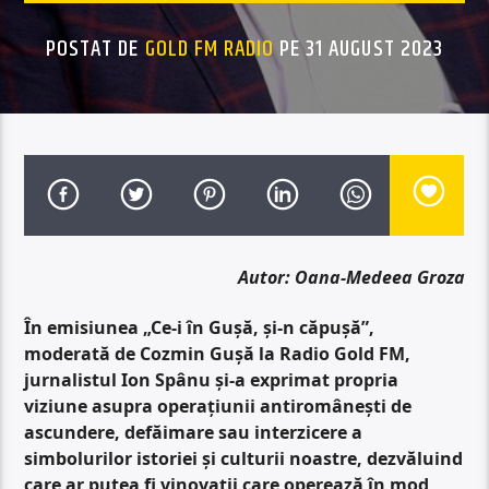
POSTAT DE
GOLD FM RADIO
PE 31 AUGUST 2023
Autor: Oana-Medeea Groza
În emisiunea „Ce-i în Gușă, și-n căpușă”,
moderată de Cozmin Gușă la Radio Gold FM,
jurnalistul Ion Spânu și-a exprimat propria
viziune asupra operațiunii antiromânești de
ascundere, defăimare sau interzicere a
simbolurilor istoriei și culturii noastre, dezvăluind
care ar putea fi vinovații care operează în mod