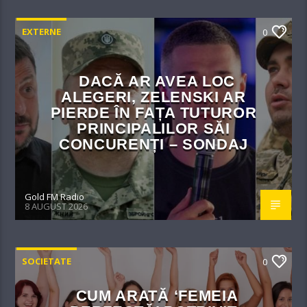
EXTERNE
0
DACĂ AR AVEA LOC
ALEGERI, ZELENSKI AR
PIERDE ÎN FAȚA TUTUROR
PRINCIPALILOR SĂI
CONCURENȚI – SONDAJ
Gold FM Radio
8 AUGUST 2026
SOCIETATE
0
CUM ARATĂ ‘FEMEIA