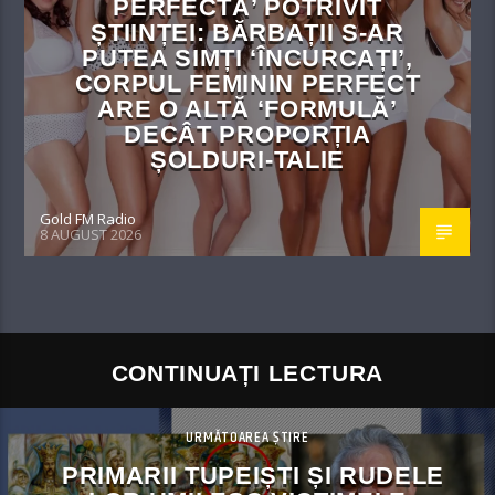
PERFECTĂ’ POTRIVIT
ȘTIINȚEI: BĂRBAȚII S-AR
PUTEA SIMȚI ‘ÎNCURCAȚI’,
CORPUL FEMININ PERFECT
ARE O ALTĂ ‘FORMULĂ’
DECÂT PROPORȚIA
ȘOLDURI-TALIE
Gold FM Radio
8 AUGUST 2026
CONTINUAȚI LECTURA
URMĂTOAREA ȘTIRE
PRIMARII TUPEIȘTI ȘI RUDELE