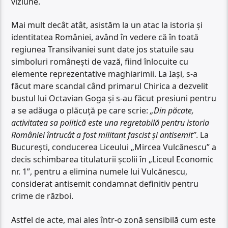
viziune.
Mai mult decât atât, asistăm la un atac la istoria și
identitatea României, având în vedere că în toată
regiunea Transilvaniei sunt date jos statuile sau
simboluri românești de vază, fiind înlocuite cu
elemente reprezentative maghiarimii. La Iași, s-a
făcut mare scandal când primarul Chirica a dezvelit
bustul lui Octavian Goga și s-au făcut presiuni pentru
a se adăuga o plăcuță pe care scrie:
„Din păcate,
activitatea sa politică este una regretabilă pentru istoria
României întrucât a fost militant fascist și antisemit”
. La
București, conducerea Liceului „Mircea Vulcănescu” a
decis schimbarea titulaturii școlii în „Liceul Economic
nr. 1”, pentru a elimina numele lui Vulcănescu,
considerat antisemit condamnat definitiv pentru
crime de război.
Astfel de acte, mai ales într-o zonă sensibilă cum este