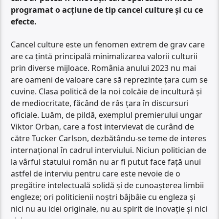
programat o acțiune de tip cancel culture și cu ce
efecte.
Cancel culture este un fenomen extrem de grav care
are ca țintă principală minimalizarea valorii culturii
prin diverse mijloace. România anului 2023 nu mai
are oameni de valoare care să reprezinte țara cum se
cuvine. Clasa politică de la noi colcăie de incultură și
de mediocritate, făcând de râs țara în discursuri
oficiale. Luăm, de pildă, exemplul premierului ungar
Viktor Orban, care a fost intervievat de curând de
către Tucker Carlson, dezbătându-se teme de interes
internațional în cadrul interviului. Niciun politician de
la vârful statului român nu ar fi putut face față unui
astfel de interviu pentru care este nevoie de o
pregătire intelectuală solidă și de cunoașterea limbii
engleze; ori politicienii noștri bâjbâie cu engleza și
nici nu au idei originale, nu au spirit de inovație și nici