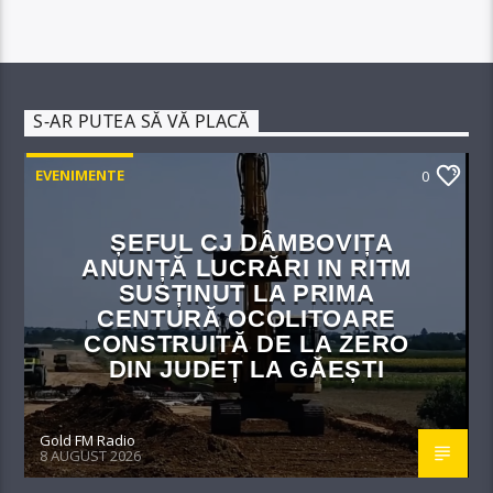
S-AR PUTEA SĂ VĂ PLACĂ
EVENIMENTE
0
ȘEFUL CJ DÂMBOVIȚA
ANUNȚĂ LUCRĂRI IN RITM
SUSȚINUT LA PRIMA
CENTURĂ OCOLITOARE
CONSTRUITĂ DE LA ZERO
DIN JUDEȚ LA GĂEȘTI
Gold FM Radio
8 AUGUST 2026