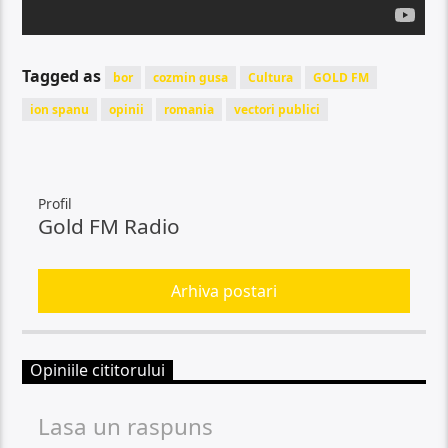
Tagged as
bor
cozmin gusa
Cultura
GOLD FM
ion spanu
opinii
romania
vectori publici
Profil
Gold FM Radio
Arhiva postari
Opiniile cititorului
Lasa un raspuns