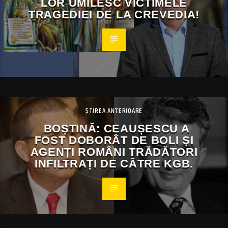
LOR UMILESC VICTIMELE
TRAGEDIEI DE LA CREVEDIA!
ȘTIREA ANTERIOARE
BOȘTINĂ: CEAUȘESCU A
FOST DOBORÂT DE BOLI ȘI
AGENȚI ROMÂNI TRĂDĂTORI
INFILTRAȚI DE CĂTRE KGB.