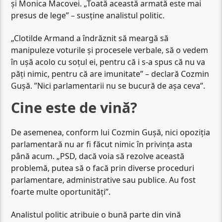
și Monica Macovei. „Toată această armată este mai
presus de lege” – susține analistul politic.
„Clotilde Armand a îndrăznit să meargă să
manipuleze voturile și procesele verbale, să o vedem
în ușă acolo cu soțul ei, pentru că i s-a spus că nu va
păți nimic, pentru că are imunitate” – declară Cozmin
Gușă. ”Nici parlamentarii nu se bucură de așa ceva”.
Cine este de vină?
De asemenea, conform lui Cozmin Gușă, nici opoziția
parlamentară nu ar fi făcut nimic în privința asta
până acum. „PSD, dacă voia să rezolve această
problemă, putea să o facă prin diverse proceduri
parlamentare, administrative sau publice. Au fost
foarte multe oportunități”.
Analistul politic atribuie o bună parte din vină