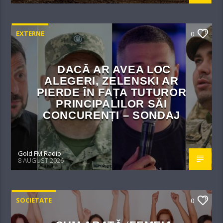
EXTERNE
0
DACĂ AR AVEA LOC
ALEGERI, ZELENSKI AR
PIERDE ÎN FAȚA TUTUROR
PRINCIPALILOR SĂI
CONCURENȚI – SONDAJ
Gold FM Radio
8 AUGUST 2026
SOCIETATE
0