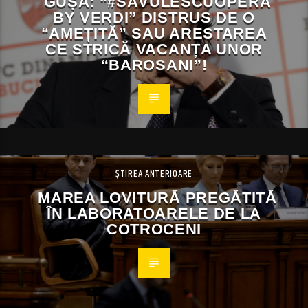
GUȘĂ: “#SĂVULESCUOPERA
BY VERDI” DISTRUS DE O
“AMEȚITĂ” SAU ARESTAREA
CE STRICĂ VACANȚA UNOR
“BAROSANI”!
ȘTIREA ANTERIOARE
MAREA LOVITURĂ PREGĂTITĂ
ÎN LABORATOARELE DE LA
COTROCENI