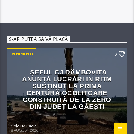
S-AR PUTEA SĂ VĂ PLACĂ
EVENIMENTE
0
ȘEFUL CJ DÂMBOVIȚA
ANUNȚĂ LUCRĂRI IN RITM
SUSȚINUT LA PRIMA
CENTURĂ OCOLITOARE
CONSTRUITĂ DE LA ZERO
DIN JUDEȚ LA GĂEȘTI
Gold FM Radio
8 AUGUST 2026