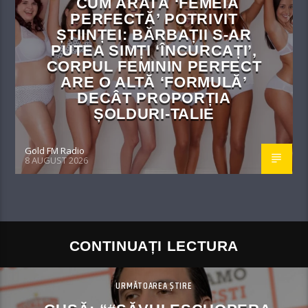
CUM ARATĂ ‘FEMEIA
PERFECTĂ’ POTRIVIT
ȘTIINȚEI: BĂRBAȚII S-AR
PUTEA SIMȚI ‘ÎNCURCAȚI’,
CORPUL FEMININ PERFECT
ARE O ALTĂ ‘FORMULĂ’
DECÂT PROPORȚIA
ȘOLDURI-TALIE
Gold FM Radio
8 AUGUST 2026
CONTINUAȚI LECTURA
URMĂTOAREA ȘTIRE