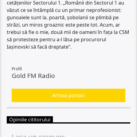
cetățenilor Sectorului 1. „Românii din Sectorul 1 au
văzut ce se întâmplă cu un primar neprofesionist:
gunoaiele sunt la. poartă, șobolanii se plimbă pe
străzi, un miros groaznic este peste tot. Acum, ar
trebui să fie o mie, două mii de oameni în fața la CSM
să protesteze pentru a-l lăsa pe procurorul
Iașinovski să facă dreptate”.
Profil
Gold FM Radio
Arhiva postari
Opiniile cititorului
Lasa un raspuns