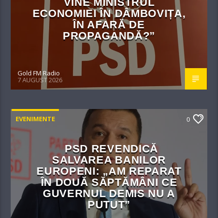
VINE MINISTRUL
ECONOMIEI ÎN DÂMBOVIȚA,
ÎN AFARĂ DE
PROPAGANDĂ?”
Gold FM Radio
7 AUGUST 2026
EVENIMENTE
0
PSD REVENDICĂ
SALVAREA BANILOR
EUROPENI: „AM REPARAT
ÎN DOUĂ SĂPTĂMÂNI CE
GUVERNUL DEMIS NU A
PUTUT”