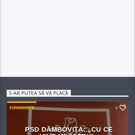
S-AR PUTEA SĂ VĂ PLACĂ
EVENIMENTE
0
PSD DÂMBOVIȚA: „CU CE