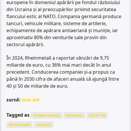
europene în domeniul apărării pe fondul războiului
din Ucraina și al preocupărilor privind securitatea
flancului estic al NATO. Compania germană produce
tancuri, vehicule militare, sisteme de artilerie,
echipamente de apărare antiaeriană și muniție, iar
aproximativ 80% din veniturile sale provin din
sectorul apărării.
În 2024, Rheinmetall a raportat vânzări de 9,75
miliarde de euro, cu 36% mai mari decât în anul
precedent. Conducerea companiei și-a propus ca
până în 2030 cifra de afaceri anuală să ajungă între
40 și 50 de miliarde de euro.
sursă:
ziua.md
Tagged as
armata romana
Germania
GOLD FM
Rheinmetall
romania