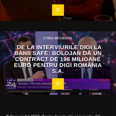
ȘTIREA ANTERIOARE
DE LA INTERVIURILE DIGI LA
BANII SAFE: BOLOJAN DĂ UN
CONTRACT DE 196 MILIOANE
EURO PENTRU DIGI ROMÂNIA
S.A.