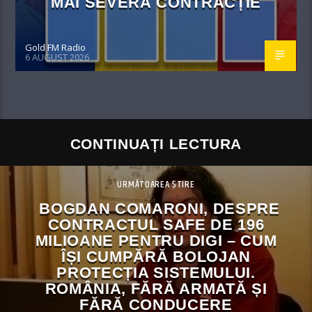
MAI SEVERĂ CONTRACȚIE
Gold FM Radio
6 AUGUST 2026
CONTINUAȚI LECTURA
URMĂTOAREA ȘTIRE
BOGDAN COMARONI, DESPRE
CONTRACTUL SAFE DE 196
MILIOANE PENTRU DIGI – CUM
ÎȘI CUMPĂRĂ BOLOJAN
PROTECȚIA SISTEMULUI.
ROMÂNIA, FĂRĂ ARMATĂ ȘI
FĂRĂ CONDUCERE