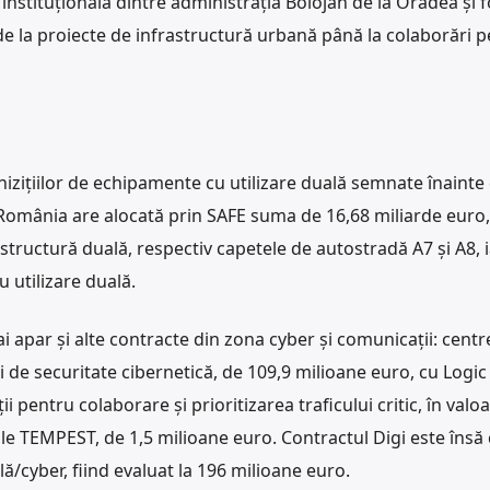
 instituțională dintre administrația Bolojan de la Oradea și f
e la proiecte de infrastructură urbană până la colaborări p
chizițiilor de echipamente cu utilizare duală semnate înainte
România are alocată prin SAFE suma de 16,68 miliarde euro,
structură duală, respectiv capetele de autostradă A7 și A8, i
 utilizare duală.
ai apar și alte contracte din zona cyber și comunicații: centr
 de securitate cibernetică, de 109,9 milioane euro, cu Logic
pentru colaborare și prioritizarea traficului critic, în valo
le TEMPEST, de 1,5 milioane euro. Contractul Digi este însă 
ă/cyber, fiind evaluat la 196 milioane euro.