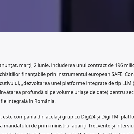
anunțat, marți, 2 iunie, includerea unui contract de 196 mil
achizițiilor finanțabile prin instrumentul european SAFE. Con
cutivului, „dezvoltarea unei platforme integrate de tip LLM 
e învățarea profundă și pe volume uriașe de date) pentru sec
fie integrală în România.
, este compania din același grup cu Digi24 și Digi FM, plat
da mandatului de prim-ministru, apariții frecvente și interviu