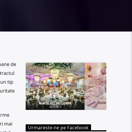
ioane de
tractul
(un tip
uritate
forme
ri mai
Urmareste-ne pe Facebook