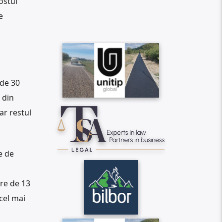
ostul
e
 de 30
 din
ar restul
e de
are de 13
cel mai