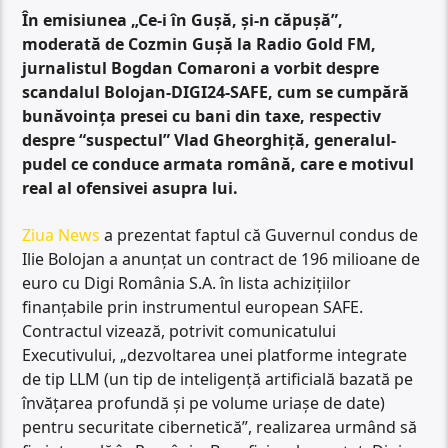
În emisiunea „Ce-i în Gușă, și-n căpușă”,
moderată de Cozmin Gușă la Radio Gold FM,
jurnalistul Bogdan Comaroni a vorbit despre
scandalul Bolojan-DIGI24-SAFE, cum se cumpără
bunăvoința presei cu bani din taxe, respectiv
despre “suspectul” Vlad Gheorghiță, generalul-
pudel ce conduce armata română, care e motivul
real al ofensivei asupra lui.
Ziua News
a prezentat faptul că Guvernul condus de
Ilie Bolojan a anunțat un contract de 196 milioane de
euro cu Digi România S.A. în lista achizițiilor
finanțabile prin instrumentul european SAFE.
Contractul vizează, potrivit comunicatului
Executivului, „dezvoltarea unei platforme integrate
de tip LLM (un tip de inteligență artificială bazată pe
învățarea profundă și pe volume uriașe de date)
pentru securitate cibernetică”, realizarea urmând să