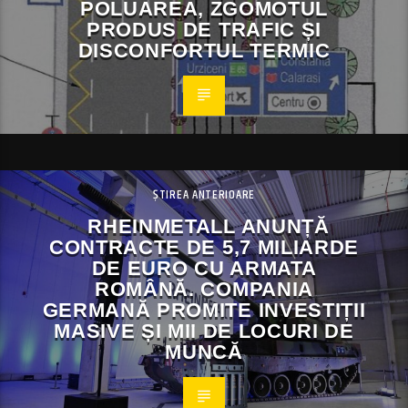
POLUAREA, ZGOMOTUL
PRODUS DE TRAFIC ȘI
DISCONFORTUL TERMIC
ȘTIREA ANTERIOARE
RHEINMETALL ANUNȚĂ
CONTRACTE DE 5,7 MILIARDE
DE EURO CU ARMATA
ROMÂNĂ. COMPANIA
GERMANĂ PROMITE INVESTIȚII
MASIVE ȘI MII DE LOCURI DE
MUNCĂ