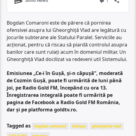
Bogdan Comaroni este de părere că pornirea
ofensivei asupra lui Gheorghiță Vlad are legătură cu
jocurile subterane ale Statului Paralel. Serviciile au
acționat, pentru că riscau să piardă controlul asupra
banilor care sunt rulați acum în domeniul militar. Un
Gheorghiță Vlad docilizat va redeveni util Sistemului.
Emisiunea „Ce-i în Gușă, și-n căpușă”, moderată
de Cozmin Gușă, poate fi urmărită de luni până
joi, pe Radio Gold FM, începând cu ora 13.
Înregistrarea integrală poate fi urmărită pe
pagina de Facebook a Radio Gold FM România,
dar și pe platforma goldtv.ro.
Tagged as
bogdan comaroni
bolojan
gheorghita vlad
GOLD FM
romania