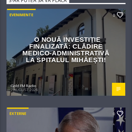
S-AR PUTEA SĂ VĂ PLACĂ
EVENIMENTE
0
O NOUĂ INVESTIȚIE
FINALIZATĂ: CLĂDIRE
MEDICO-ADMINISTRATIVĂ
LA SPITALUL MIHĂEȘTI!​
Gold FM Radio
7 AUGUST 2026
EXTERNE
0