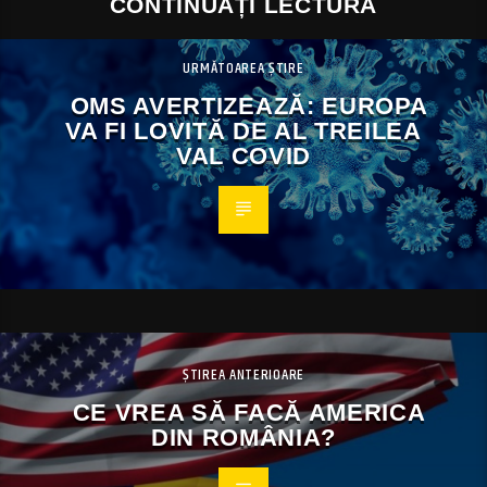
CONTINUAȚI LECTURA
URMĂTOAREA ȘTIRE
OMS AVERTIZEAZĂ: EUROPA
VA FI LOVITĂ DE AL TREILEA
VAL COVID
ȘTIREA ANTERIOARE
CE VREA SĂ FACĂ AMERICA
DIN ROMÂNIA?