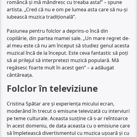
româncă și mă mândresc cu treaba asta!” – spune
artista. „Cred că nu e om pe lumea asta care să nu-și
iubească muzica tradițională”.
Pasiunea pentru folclor a deprins-o încă din
copilărie, din partea mamei sale. „Un mare regret de-
al meu este că nu am început să studiez genul acesta
muzical încă de la început. Este ceva fantastic să poți
să ai prilejul să interpretezi muzică populară. Mă
regăsesc foarte mult în acest gen” – a adăugat
cântăreața.
Folclor în televiziune
Cristina Spătar are și experiența micului ecran,
moderând în trecut o emisune televizată cu interviuri
pe teme culturale. Aceasta susține că s-ar reîntoarce
în acest domeniu, de data aceasta cu o emisiune care
să împletească divertismentul cu muzica ușoară și cu