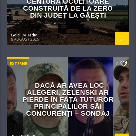
CENTURĂ OCOLITOARE
CONSTRUITĂ DE LA ZERO
DIN JUDEȚ LA GĂEȘTI
Gold FM Radio
8 AUGUST 2026
EXTERNE
0
DACĂ AR AVEA LOC
ALEGERI, ZELENSKI AR
PIERDE ÎN FAȚA TUTUROR
PRINCIPALILOR SĂI
CONCURENȚI – SONDAJ