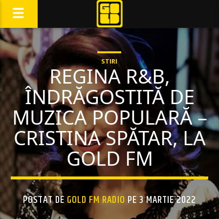
STIRI
REGINA R&B,
ÎNDRĂGOSTITĂ DE
MUZICA POPULARĂ –
CRISTINA SPĂTAR, LA
GOLD FM
POSTAT DE
GOLD FM RADIO
PE 3 MARTIE 2022