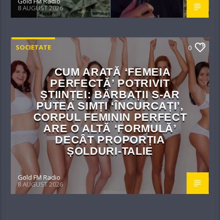
Gold FM Radio
8 AUGUST 2026
SOCIETATE
0
CUM ARATĂ ‘FEMEIA
PERFECTĂ’ POTRIVIT
ȘTIINȚEI: BĂRBAȚII S-AR
PUTEA SIMȚI ‘ÎNCURCAȚI’,
CORPUL FEMININ PERFECT
ARE O ALTĂ ‘FORMULĂ’
DECÂT PROPORȚIA
ȘOLDURI-TALIE
Gold FM Radio
8 AUGUST 2026