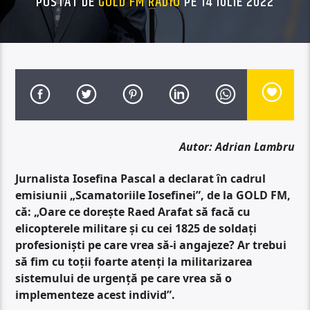
POSTAT DE
GOLD FM RADIO
PE 14 IULIE 2022
Autor: Adrian Lambru
Jurnalista Iosefina Pascal a declarat în cadrul
emisiunii „Scamatoriile Iosefinei”, de la GOLD FM,
că: „Oare ce dorește Raed Arafat să facă cu
elicopterele militare și cu cei 1825 de soldați
profesioniști pe care vrea să-i angajeze? Ar trebui
să fim cu toții foarte atenți la militarizarea
sistemului de urgență pe care vrea să o
implementeze acest individ”.