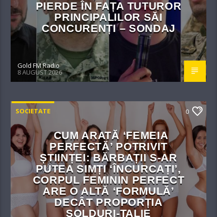
PIERDE ÎN FAȚA TUTUROR
PRINCIPALILOR SĂI
CONCURENȚI – SONDAJ
Gold FM Radio
8 AUGUST 2026
SOCIETATE
0
CUM ARATĂ ‘FEMEIA
PERFECTĂ’ POTRIVIT
ȘTIINȚEI: BĂRBAȚII S-AR
PUTEA SIMȚI ‘ÎNCURCAȚI’,
CORPUL FEMININ PERFECT
ARE O ALTĂ ‘FORMULĂ’
DECÂT PROPORȚIA
ȘOLDURI-TALIE