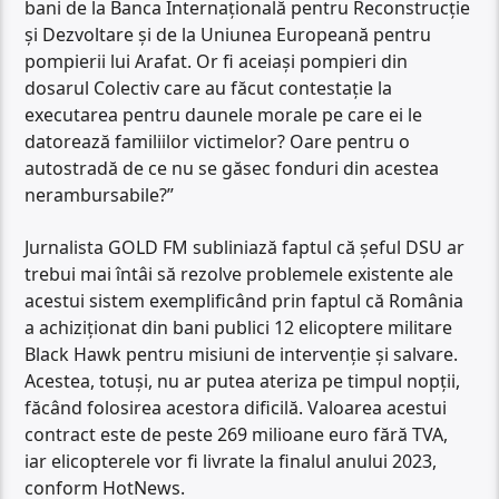
bani de la Banca Internațională pentru Reconstrucție
și Dezvoltare și de la Uniunea Europeană pentru
pompierii lui Arafat. Or fi aceiași pompieri din
dosarul Colectiv care au făcut contestație la
executarea pentru daunele morale pe care ei le
datorează familiilor victimelor? Oare pentru o
autostradă de ce nu se găsec fonduri din acestea
nerambursabile?”
Jurnalista GOLD FM subliniază faptul că șeful DSU ar
trebui mai întâi să rezolve problemele existente ale
acestui sistem exemplificând prin faptul că România
a achiziționat din bani publici 12 elicoptere militare
Black Hawk pentru misiuni de intervenție și salvare.
Acestea, totuși, nu ar putea ateriza pe timpul nopții,
făcând folosirea acestora dificilă. Valoarea acestui
contract este de peste 269 milioane euro fără TVA,
iar elicopterele vor fi livrate la finalul anului 2023,
conform HotNews.