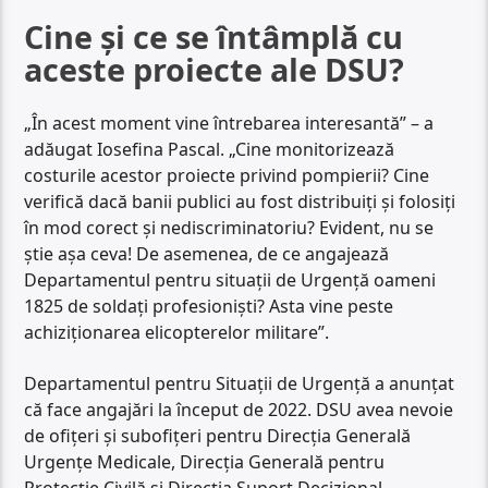
Cine și ce se întâmplă cu
aceste proiecte ale DSU?
„În acest moment vine întrebarea interesantă” – a
adăugat Iosefina Pascal. „Cine monitorizează
costurile acestor proiecte privind pompierii? Cine
verifică dacă banii publici au fost distribuiți și folosiți
în mod corect și nediscriminatoriu? Evident, nu se
știe așa ceva! De asemenea, de ce angajează
Departamentul pentru situații de Urgență oameni
1825 de soldați profesioniști? Asta vine peste
achiziționarea elicopterelor militare”.
Departamentul pentru Situaţii de Urgenţă a anunțat
că face angajări la început de 2022. DSU avea nevoie
de ofiţeri și subofiţeri pentru Direcția Generală
Urgențe Medicale, Direcția Generală pentru
Protecție Civilă și Direcția Suport Decizional.