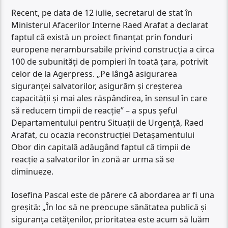
Recent, pe data de 12 iulie, secretarul de stat în
Ministerul Afacerilor Interne Raed Arafat a declarat
faptul că există un proiect finanţat prin fonduri
europene nerambursabile privind construcţia a circa
100 de subunităţi de pompieri în toată ţara, potrivit
celor de la Agerpress. „Pe lângă asigurarea
siguranţei salvatorilor, asigurăm şi creşterea
capacităţii şi mai ales răspândirea, în sensul în care
să reducem timpii de reacţie” – a spus șeful
Departamentului pentru Situații de Urgență, Raed
Arafat, cu ocazia reconstrucţiei Detaşamentului
Obor din capitală adăugând faptul că timpii de
reacţie a salvatorilor în zonă ar urma să se
diminueze.
Iosefina Pascal este de părere că abordarea ar fi una
greșită: „În loc să ne preocupe sănătatea publică și
siguranța cetățenilor, prioritatea este acum să luăm