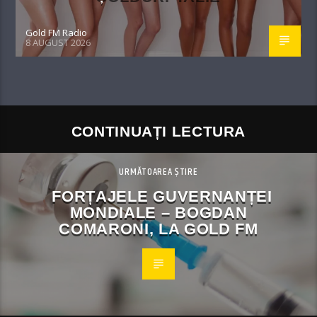
Gold FM Radio
8 AUGUST 2026
CONTINUAȚI LECTURA
URMĂTOAREA ȘTIRE
FORȚAJELE GUVERNANȚEI
MONDIALE – BOGDAN
COMARONI, LA GOLD FM