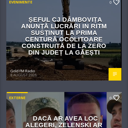
EVENIMENTE
0
ȘEFUL CJ DÂMBOVIȚA
ANUNȚĂ LUCRĂRI IN RITM
SUSȚINUT LA PRIMA
CENTURĂ OCOLITOARE
CONSTRUITĂ DE LA ZERO
DIN JUDEȚ LA GĂEȘTI
Gold FM Radio
8 AUGUST 2026
EXTERNE
0
DACĂ AR AVEA LOC
ALEGERI, ZELENSKI AR