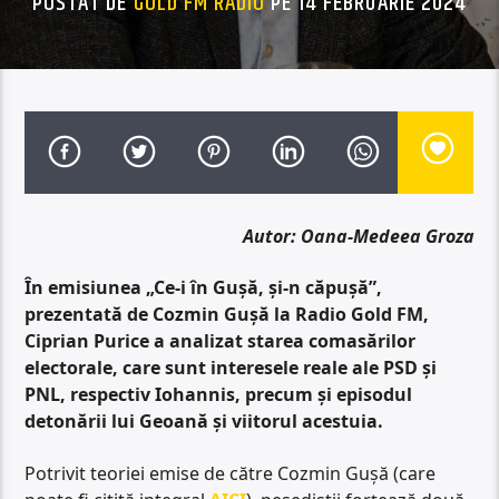
POSTAT DE
GOLD FM RADIO
PE 14 FEBRUARIE 2024
Autor: Oana-Medeea Groza
În emisiunea „Ce-i în Gușă, și-n căpușă”,
prezentată de Cozmin Gușă la Radio Gold FM,
Ciprian Purice a analizat starea comasărilor
electorale, care sunt interesele reale ale PSD și
PNL, respectiv Iohannis, precum și episodul
detonării lui Geoană și viitorul acestuia.
Potrivit teoriei emise de către Cozmin Gușă (care