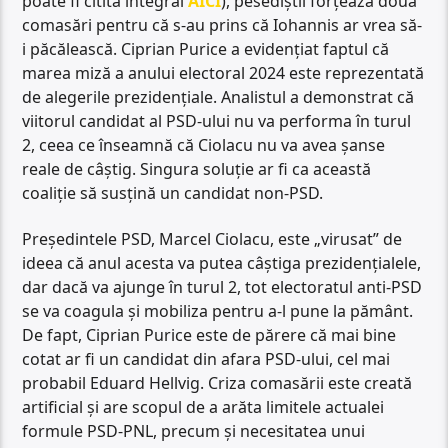
poate fi citită integral
AICI
), pesediștii forțează două
comasări pentru că s-au prins că Iohannis ar vrea să-
i păcălească. Ciprian Purice a evidențiat faptul că
marea miză a anului electoral 2024 este reprezentată
de alegerile prezidențiale. Analistul a demonstrat că
viitorul candidat al PSD-ului nu va performa în turul
2, ceea ce înseamnă că Ciolacu nu va avea șanse
reale de câștig. Singura soluție ar fi ca această
coaliție să susțină un candidat non-PSD.
Președintele PSD, Marcel Ciolacu, este „virusat” de
ideea că anul acesta va putea câștiga prezidențialele,
dar dacă va ajunge în turul 2, tot electoratul anti-PSD
se va coagula și mobiliza pentru a-l pune la pământ.
De fapt, Ciprian Purice este de părere că mai bine
cotat ar fi un candidat din afara PSD-ului, cel mai
probabil Eduard Hellvig. Criza comasării este creată
artificial și are scopul de a arăta limitele actualei
formule PSD-PNL, precum și necesitatea unui