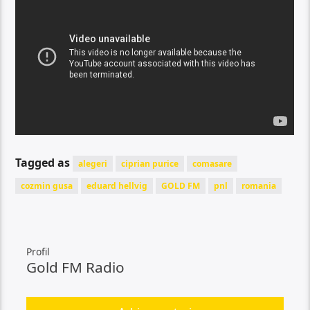
Tagged as
alegeri
ciprian purice
comasare
cozmin gusa
eduard hellvig
GOLD FM
pnl
romania
Profil
Gold FM Radio