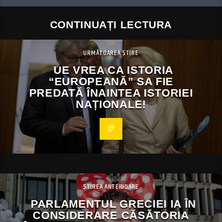
CONTINUAȚI LECTURA
URMĂTOAREA ȘTIRE
UE VREA CA ISTORIA
“EUROPEANĂ” SA FIE
PREDATĂ ÎNAINTEA ISTORIEI
NAȚIONALE!
ȘTIREA ANTERIOARE
PARLAMENTUL GRECIEI IA ÎN
CONSIDERARE CĂSĂTORIA