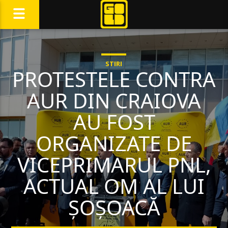
STIRI
PROTESTELE CONTRA
AUR DIN CRAIOVA
AU FOST
ORGANIZATE DE
VICEPRIMARUL PNL,
ACTUAL OM AL LUI
ȘOȘOACĂ