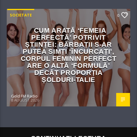
SOCIETATE
0
CUM ARATĂ ‘FEMEIA
PERFECTĂ’ POTRIVIT
ȘTIINȚEI: BĂRBAȚII S-AR
PUTEA SIMȚI ‘ÎNCURCAȚI’,
CORPUL FEMININ PERFECT
ARE O ALTĂ ‘FORMULĂ’
DECÂT PROPORȚIA
ȘOLDURI-TALIE
Gold FM Radio
8 AUGUST 2026