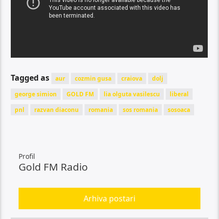
Tagged as
aur
cozmin gusa
craiova
dolj
george simion
GOLD FM
lia olguta vasilescu
liberal
pnl
razvan diaconu
romania
sos romania
sosoaca
Profil
Gold FM Radio
Arhiva postari