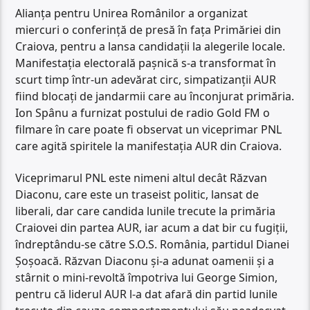
Alianţa pentru Unirea Românilor a organizat
miercuri o conferinţă de presă în faţa Primăriei din
Craiova, pentru a lansa candidaţii la alegerile locale.
Manifestaţia electorală paşnică s-a transformat în
scurt timp într-un adevărat circ, simpatizanţii AUR
fiind blocaţi de jandarmii care au înconjurat primăria.
Ion Spânu a furnizat postului de radio Gold FM o
filmare în care poate fi observat un viceprimar PNL
care agită spiritele la manifestația AUR din Craiova.
Viceprimarul PNL este nimeni altul decât Răzvan
Diaconu, care este un traseist politic, lansat de
liberali, dar care candida lunile trecute la primăria
Craiovei din partea AUR, iar acum a dat bir cu fugiții,
îndreptându-se către S.O.S. România, partidul Dianei
Șoșoacă. Răzvan Diaconu și-a adunat oamenii și a
stârnit o mini-revoltă împotriva lui George Simion,
pentru că liderul AUR l-a dat afară din partid lunile