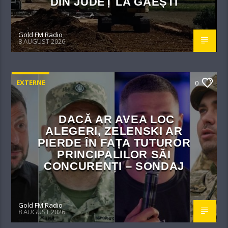
DIN JUDEȚ LA GĂEȘTI
Gold FM Radio
8 AUGUST 2026
EXTERNE
0
DACĂ AR AVEA LOC
ALEGERI, ZELENSKI AR
PIERDE ÎN FAȚA TUTUROR
PRINCIPALILOR SĂI
CONCURENȚI – SONDAJ
Gold FM Radio
8 AUGUST 2026