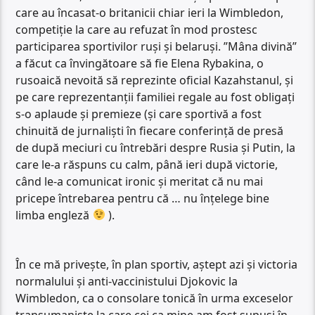
care au încasat-o britanicii chiar ieri la Wimbledon,
competiție la care au refuzat în mod prostesc
participarea sportivilor ruși și belaruși. ”Mâna divină”
a făcut ca învingătoare să fie Elena Rybakina, o
rusoaică nevoită să reprezinte oficial Kazahstanul, și
pe care reprezentanții familiei regale au fost obligați
s-o aplaude și premieze (și care sportivă a fost
chinuită de jurnaliști în fiecare conferință de presă
de după meciuri cu întrebări despre Rusia și Putin, la
care le-a răspuns cu calm, până ieri după victorie,
când le-a comunicat ironic și meritat că nu mai
pricepe întrebarea pentru că … nu înțelege bine
limba engleză
).
În ce mă privește, în plan sportiv, aștept azi și victoria
normalului și anti-vaccinistului Djokovic la
Wimbledon, ca o consolare tonică în urma exceselor
transumaniste la care cei ca mine am fost supuși în