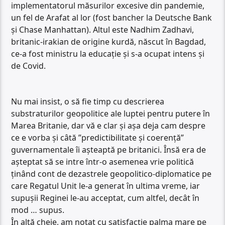
implementatorul măsurilor excesive din pandemie,
un fel de Arafat al lor (fost bancher la Deutsche Bank
și Chase Manhattan). Altul este Nadhim Zadhavi,
britanic-irakian de origine kurdă, născut în Bagdad,
ce-a fost ministru la educație și s-a ocupat intens și
de Covid.
Nu mai insist, o să fie timp cu descrierea
substraturilor geopolitice ale luptei pentru putere în
Marea Britanie, dar vă e clar și așa deja cam despre
ce e vorba și câtă ”predictibilitate și coerență”
guvernamentale îi așteaptă pe britanici. Însă era de
așteptat să se intre într-o asemenea vrie politică
ținând cont de dezastrele geopolitico-diplomatice pe
care Regatul Unit le-a generat în ultima vreme, iar
supușii Reginei le-au acceptat, cum altfel, decât în
mod … supus.
În altă cheie, am notat cu satisfacție palma mare pe