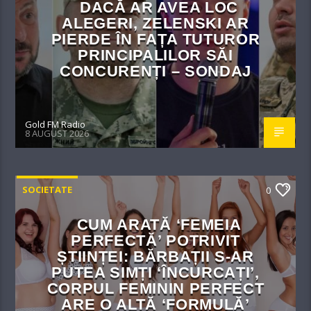
DACĂ AR AVEA LOC
ALEGERI, ZELENSKI AR
PIERDE ÎN FAȚA TUTUROR
PRINCIPALILOR SĂI
CONCURENȚI – SONDAJ
Gold FM Radio
8 AUGUST 2026
SOCIETATE
0
CUM ARATĂ ‘FEMEIA
PERFECTĂ’ POTRIVIT
ȘTIINȚEI: BĂRBAȚII S-AR
PUTEA SIMȚI ‘ÎNCURCAȚI’,
CORPUL FEMININ PERFECT
ARE O ALTĂ ‘FORMULĂ’