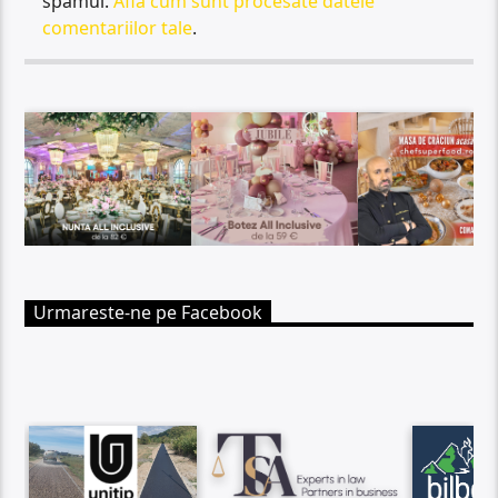
spamul.
Află cum sunt procesate datele
comentariilor tale
.
Urmareste-ne pe Facebook