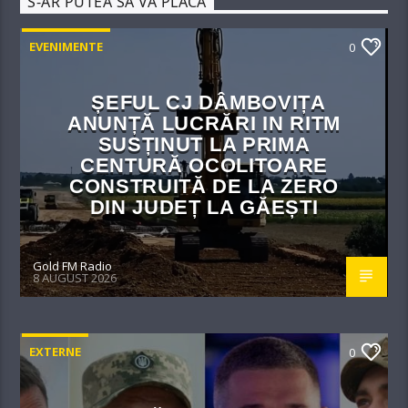
S-AR PUTEA SĂ VĂ PLACĂ
EVENIMENTE
0
ȘEFUL CJ DÂMBOVIȚA
ANUNȚĂ LUCRĂRI IN RITM
SUSȚINUT LA PRIMA
CENTURĂ OCOLITOARE
CONSTRUITĂ DE LA ZERO
DIN JUDEȚ LA GĂEȘTI
Gold FM Radio
8 AUGUST 2026
EXTERNE
0