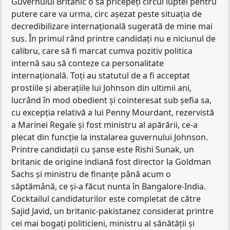
Guvernului Britanic o să pricepeți circul luptei pentru
putere care va urma, circ așezat peste situația de
decredibilizare internațională sugerată de mine mai
sus. În primul rând printre candidați nu e niciunul de
calibru, care să fi marcat cumva pozitiv politica
internă sau să conteze ca personalitate
internațională. Toți au statutul de a fi acceptat
prostiile și aberațiile lui Johnson din ultimii ani,
lucrând în mod obedient și cointeresat sub șefia sa,
cu excepția relativă a lui Penny Mourdant, rezervistă
a Marinei Regale și fost ministru al apărării, ce-a
plecat din funcție la instalarea guvernului Johnson.
Printre candidații cu șanse este Rishi Sunak, un
britanic de origine indiană fost director la Goldman
Sachs și ministru de finanțe până acum o
săptămână, ce și-a făcut nunta în Bangalore-India.
Cocktailul candidaturilor este completat de către
Sajid Javid, un britanic-pakistanez considerat printre
cei mai bogați politicieni, ministru al sănătății și