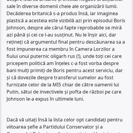
sale în diverse domenii cheie ale organizării lumii.
Decăderea britanică s-a produs însă, iar imaginea
plastică a acesteia este vizibilă azi prin episodul Boris
Johnson, despre ale cărui fapte reprobabile se miră
azi până și cei ce l-au susținut. Nu le înșir aici, dar
rețineți că argumentul final pentru descăunarea sa a
fost impunerea ca membru în Camera Lorzilor a
fiului unui puternic oligarh rus (!), unde toți cei care
pricepem politică am înțeles c-a fost vorba despre
bani mulți primiți de Boris pentru acest serviciu, dar
și că dovezile despre transferul sumelor au fost
furnizate celor de la MI5 chiar de către oamenii lui
Putin, sătui de invectivele și pofta de război pe care
Johnson le-a expus în ultimele luni.
Dacă vă uitați însă la lista celor opt candidați pentru
viitoarea șefie a Partidului Conservator și a