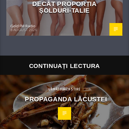
DECÂT PROPORȚIA
ȘOLDURI-TALIE
Gold FM Radio
8 AUGUST 2026
CONTINUAȚI LECTURA
URMĂTOAREA ȘTIRE
PROPAGANDA LĂCUSTEI