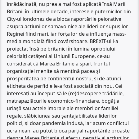
înrădăcinată, nu prea a mai fost aplicată însă Marii
Britanii în ultimele decade, interesele puternicilor din
City-ul londonez de a bloca raportările peiorative
asupra acțiunilor samavolnice ale liderilor supușilor
Reginei fiind mari, iar forța lor de a influența mass-
media mondială fiind covârșitoare. BREXIT-ul i-a
proiectat însă pe britanici în lumina oprobiului
celorlalți cetățeni ai Uniunii Europene, ce-au
considerat că Marea Britanie a spart frontul
organizației menite să mențină pacea și
prosperitatea pe continentul nostru, și de-atunci
eticheta de perfidie le-a fost asociată din nou. Cei
interesați au început să le (re)descopere trădările,
matrapazlâcurile economico-financiare, bogăția
uriașă sau actele imorale ale membrilor familiei
regale, slăbiciunea sau șantajabilitatea liderilor
politici, și doar pandemia indusă, iar acum conflictul
ucrainean, au putut bloca parțial raportările proaste
despre Marea Britanie și efectul negativ al acțiunilor