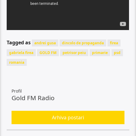
Tagged as
andrei gusa
dincolo de propaganda
firea
gabriela firea
GOLD FM
petrisor peiu
primarie
psd
romania
Profil
Gold FM Radio
Arhiva postari