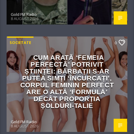
Gold FM Radio
8 AUGUST 2026
SOCIETATE
0
CUM ARATĂ ‘FEMEIA
PERFECTĂ’ POTRIVIT
ȘTIINȚEI: BĂRBAȚII S-AR
PUTEA SIMȚI ‘ÎNCURCAȚI’,
CORPUL FEMININ PERFECT
ARE O ALTĂ ‘FORMULĂ’
DECÂT PROPORȚIA
ȘOLDURI-TALIE
Gold FM Radio
8 AUGUST 2026