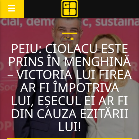
STIRI
PEIU: CIOLACU ESTE
PRINS ÎN MENGHINĂ
– VICTORIA LUI FIREA
AR FI ÎMPOTRIVA
LUI, EȘECUL EI AR FI
DIN CAUZA EZITĂRII
LUI!