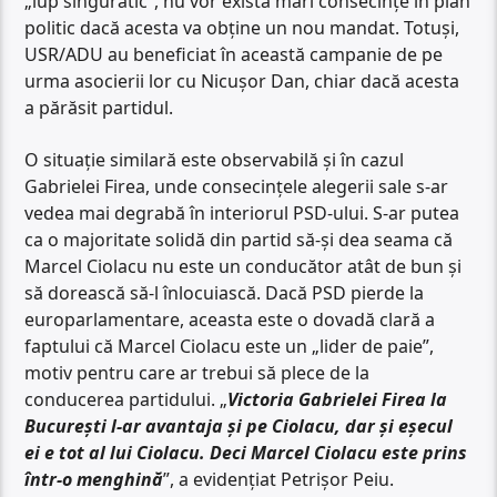
„lup singuratic”, nu vor exista mari consecințe în plan
politic dacă acesta va obține un nou mandat. Totuși,
USR/ADU au beneficiat în această campanie de pe
urma asocierii lor cu Nicușor Dan, chiar dacă acesta
a părăsit partidul.
O situație similară este observabilă și în cazul
Gabrielei Firea, unde consecințele alegerii sale s-ar
vedea mai degrabă în interiorul PSD-ului. S-ar putea
ca o majoritate solidă din partid să-și dea seama că
Marcel Ciolacu nu este un conducător atât de bun și
să dorească să-l înlocuiască. Dacă PSD pierde la
europarlamentare, aceasta este o dovadă clară a
faptului că Marcel Ciolacu este un „lider de paie”,
motiv pentru care ar trebui să plece de la
conducerea partidului. „
Victoria Gabrielei Firea la
București l-ar avantaja și pe Ciolacu, dar și eșecul
ei e tot al lui Ciolacu. Deci Marcel Ciolacu este prins
într-o menghină
”, a evidențiat Petrișor Peiu.