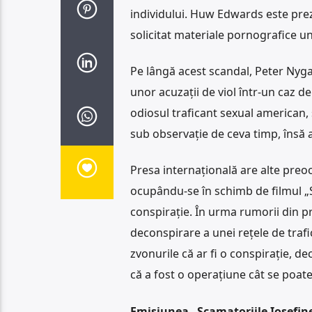
individului. Huw Edwards este prez
solicitat materiale pornografice un
Pe lângă acest scandal, Peter Nyga
unor acuzații de viol într-un caz d
odiosul traficant sexual american, ș
sub observație de ceva timp, însă 
Presa internațională are alte preo
ocupându-se în schimb de filmul „
conspirație. În urma rumorii din p
deconspirare a unei rețele de trafic
zvonurile că ar fi o conspirație, de
că a fost o operațiune cât se poate
Emisiunea „Scamatoriile Iosefinei