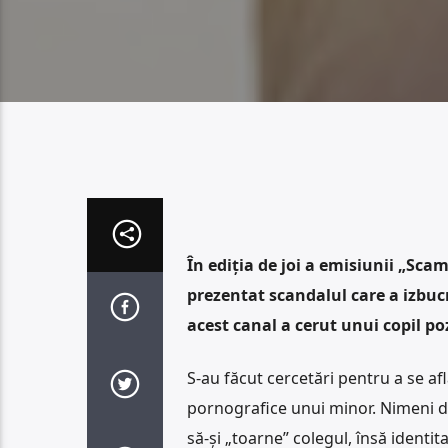
În ediția de joi a emisiunii „Scam
prezentat scandalul care a izbuc
acest canal a cerut unui copil p
S-au făcut cercetări pentru a se af
pornografice unui minor. Nimeni de
să-și „toarne” colegul, însă identit