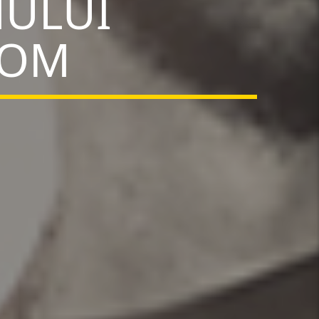
MULUI
DOM