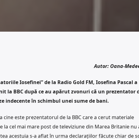
Autor: Oana-Mede
atoriile Iosefinei” de la Radio Gold FM, Iosefina Pascal a
nit la BBC după ce au apărut zvonuri că un prezentator d
oze indecente în schimbul unei sume de bani.
la cine este prezentatorul de la BBC care a cerut materiale
 la cel mai mare post de televiziune din Marea Britanie nu 
atea acestuia s-a aflat în urma declarațiilor făcute chiar de s