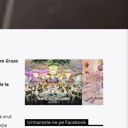
ea Groza
e la
a vrut
Urmareste-ne pe Facebook
oția