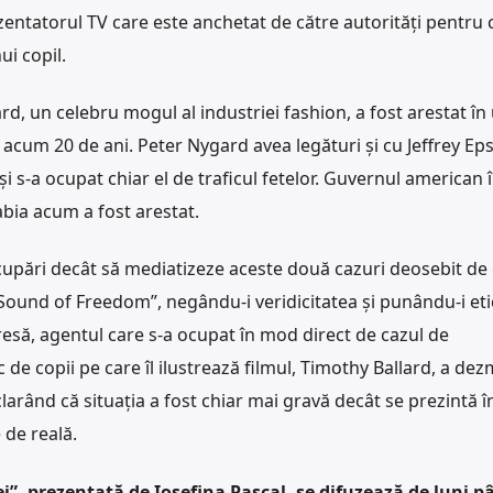
entatorul TV care este anchetat de către autorități pentru 
ui copil.
rd, un celebru mogul al industriei fashion, a fost arestat î
e acum 20 de ani. Peter Nygard avea legături și cu Jeffrey Eps
i s-a ocupat chiar el de traficul fetelor. Guvernul american î
abia acum a fost arestat.
cupări decât să mediatizeze aceste două cazuri deosebit de 
Sound of Freedom”, negându-i veridicitatea și punându-i et
resă, agentul care s-a ocupat în mod direct de cazul de
 de copii pe care îl ilustrează filmul, Timothy Ballard, a dez
clarând că situația a fost chiar mai gravă decât se prezintă în
 de reală.
”, prezentată de Iosefina Pascal, se difuzează de luni pâ