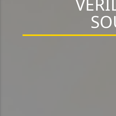
VERI
SO