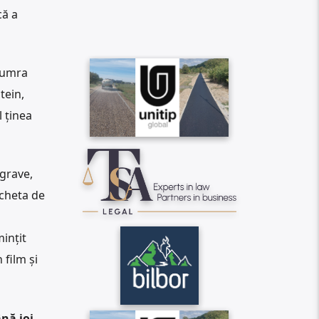
că a
n umra
tein,
l ținea
grave,
icheta de
mințit
 film și
nă joi