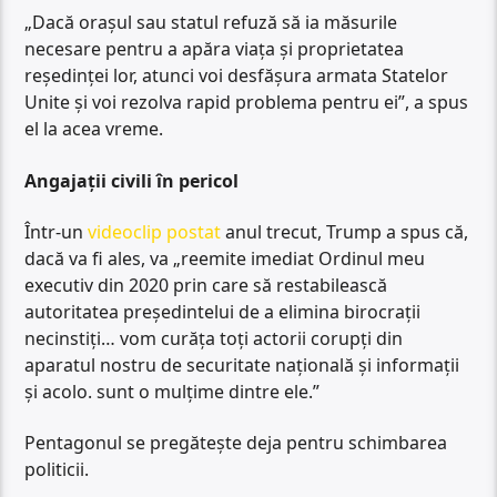
„Dacă orașul sau statul refuză să ia măsurile
necesare pentru a apăra viața și proprietatea
reședinței lor, atunci voi desfășura armata Statelor
Unite și voi rezolva rapid problema pentru ei”, a spus
el la acea vreme.
Angajații civili în pericol
Într-un
videoclip postat
anul trecut, Trump a spus că,
dacă va fi ales, va „reemite imediat Ordinul meu
executiv din 2020 prin care să restabilească
autoritatea președintelui de a elimina birocrații
necinstiți… vom curăța toți actorii corupți din
aparatul nostru de securitate națională și informații
și acolo. sunt o mulțime dintre ele.”
Pentagonul se pregătește deja pentru schimbarea
politicii.