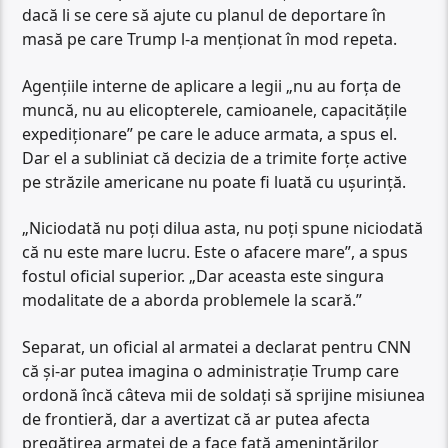
dacă li se cere să ajute cu planul de deportare în
masă pe care Trump l-a menționat în mod repeta.
Agențiile interne de aplicare a legii „nu au forța de
muncă, nu au elicopterele, camioanele, capacitățile
expediționare” pe care le aduce armata, a spus el.
Dar el a subliniat că decizia de a trimite forțe active
pe străzile americane nu poate fi luată cu ușurință.
„Niciodată nu poți dilua asta, nu poți spune niciodată
că nu este mare lucru. Este o afacere mare”, a spus
fostul oficial superior. „Dar aceasta este singura
modalitate de a aborda problemele la scară.”
Separat, un oficial al armatei a declarat pentru CNN
că și-ar putea imagina o administrație Trump care
ordonă încă câteva mii de soldați să sprijine misiunea
de frontieră, dar a avertizat că ar putea afecta
pregătirea armatei de a face față amenințărilor