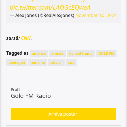
pic.twitter.com/LAOGcEQweA
— Alex Jones (@RealAlexJones)
November 10, 2024
sursă:
CNN
.
Tagged as
america
armata
donald trump
GOLD FM
pentagon
romania
servicii
sua
Profil
Gold FM Radio
Arhiva postari