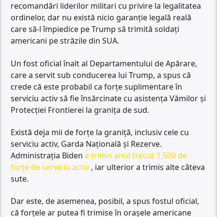
recomandări liderilor militari cu privire la legalitatea
ordinelor, dar nu există nicio garanție legală reală
care să-l împiedice pe Trump să trimită soldați
americani pe străzile din SUA.
Un fost oficial înalt al Departamentului de Apărare,
care a servit sub conducerea lui Trump, a spus că
crede că este probabil ca forțe suplimentare în
serviciu activ să fie însărcinate cu asistența Vămilor și
Protecției Frontierei la granița de sud.
Există deja mii de forțe la graniță, inclusiv cele cu
serviciu activ, Garda Națională și Rezerve.
Administrația Biden
a trimis anul trecut 1.500 de
forțe de serviciu activ
, iar ulterior a trimis alte câteva
sute.
Dar este, de asemenea, posibil, a spus fostul oficial,
că forțele ar putea fi trimise în orașele americane