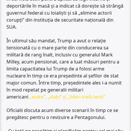
deportările în masă și a indicat că dorește să strângă
guvernul federal cu loialiști și să „elimine actorii
corupți” din instituția de securitate națională din
SUA.
În ultimul său mandat, Trump a avut o relație
tensionată cu o mare parte din conducerea sa
militară de rang înalt, inclusiv cu generalul Mark
Milley, acum pensionat, care a luat măsuri pentru a
limita capacitatea lui Trump de a folosi arme
nucleare în timp ce era președinte al șefilor de stat
major comun. Între timp, președintele ales i-a numit
în mod repetat pe generalii militari
americani
„woke”, „slabi” și „lideri ineficienți”.
Oficialii discuta acum diverse scenarii în timp ce se
pregătesc pentru o revizuire a Pentagonului.
„Cu toții ne pregătim și planificăm pentru cel mai rău