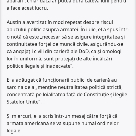
apărării, chiar dacă ar putea dura câteva luni pentru
a face acest lucru.
Austin a avertizat în mod repetat despre riscul
abuzului politic asupra armatei. În iulie, el a spus într-
o notă că este „necesar să se asigure integritatea și
continuitatea forței de muncă civile, asigurându-se
că angajații civili din carieră ale DoD, ca și omologii
lor în uniformă, sunt protejați de alte încălcări
politice ilegale și inadecvate”.
El a adăugat că funcționarii publici de carieră au
sarcina de a „menține neutralitatea politică strictă,
concentrată pe loialitatea față de Constituție și legile
Statelor Unite”.
Și miercuri, el a scris într-un mesaj către forță că
armata americană se va supune numai ordinelor
legale.