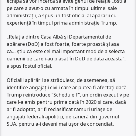
echipa sa vor încerca să evite genul de relație „ostilă”
pe care a avut-o cu armata în timpul ultimei sale
administrații, a spus un fost oficial al apărării cu
experiență în timpul prima administrație Trump.
„Relația dintre Casa Albă și Departamentul de
apărare (DoD) a fost foarte, foarte proastă și așa
că… știu că este cel mai important mod de a selecta
oamenii pe care i-au plasat în DoD de data aceasta”,
a spus fostul oficial.
Oficialii apărării se străduiesc, de asemenea, să
identifice angajații civili care ar putea fi afectați dacă
Trump reintroduce “Schedule F”, un ordin executiv pe
care l-a emis pentru prima dată în 2020 și care, dacă
ar fi adoptat, ar fi reclasificat ramuri uriașe de
angajați federali apolitici, de carieră din guvernul
SUA, pentru a-i deveni mai ușor de concendiat.