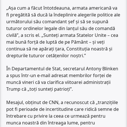
„Așa cum a făcut întotdeauna, armata americană va
fi pregătită să ducă la îndeplinire alegerile politice ale
următorului său comandant șef și să se supună
tuturor ordinelor legale din lanțul său de comandă
civilă”, a scris el. „Sunteți armata Statelor Unite – cea
mai bună forță de luptă de pe Pământ – și veți
continua să ne apărați țara, Constituția noastră și
drepturile tuturor cetățenilor noștri.”
În Departamentul de Stat, secretarul Antony Blinken
a spus într-un e-mail adresat membrilor forței de
muncă vineri că va clarifica viitoarei administrații
Trump că „toți sunteți patrioți”.
Mesajul, obținut de CNN, a recunoscut că „tranzițiile
pot fi perioade de incertitudine care ridică semne de
întrebare cu privire la ceea ce urmează pentru
munca noastră din întreaga lume, pentru