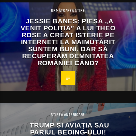
URMĂTOAREA ȘTIRE
JESSIE BANEȘ: PIESA „A
VENIT POLIȚIA” A LUI THEO
ROSE A CREAT ISTERIE PE
INTERNET! LA MAIMUȚĂRIT
SUNTEM BUNI, DAR SĂ
RECUPERĂM DEMNITATEA
ROMÂNIEI CÂND?
ȘTIREA ANTERIOARE
TRUMP ȘI AVIAȚIA SAU
PARIUL BEOING-ULUI!