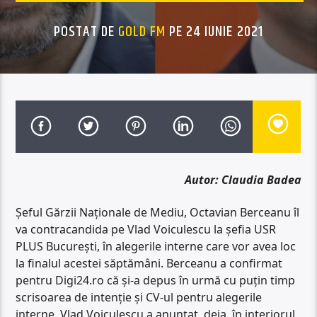
POSTAT DE
GOLD FM
PE 24 IUNIE 2021
Autor: Claudia Badea
Șeful Gărzii Naționale de Mediu, Octavian Berceanu îl
va contracandida pe Vlad Voiculescu la șefia USR
PLUS București, în alegerile interne care vor avea loc
la finalul acestei săptămâni. Berceanu a confirmat
pentru Digi24.ro că și-a depus în urmă cu puțin timp
scrisoarea de intenție și CV-ul pentru alegerile
interne. Vlad Voiculescu a anunțat, deja, în interiorul