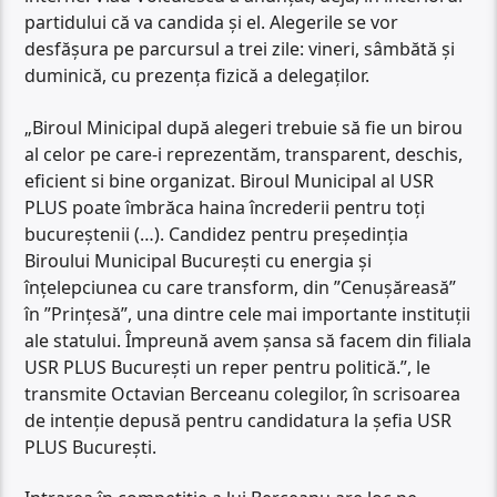
partidului că va candida și el. Alegerile se vor
desfășura pe parcursul a trei zile: vineri, sâmbătă și
duminică, cu prezența fizică a delegaților.
„Biroul Minicipal după alegeri trebuie să fie un birou
al celor pe care-i reprezentăm, transparent, deschis,
eficient si bine organizat. Biroul Municipal al USR
PLUS poate îmbrăca haina încrederii pentru toți
bucureștenii (…). Candidez pentru președinția
Biroului Municipal București cu energia și
înțelepciunea cu care transform, din ”Cenușăreasă”
în ”Prințesă”, una dintre cele mai importante instituții
ale statului. Împreună avem șansa să facem din filiala
USR PLUS București un reper pentru politică.”, le
transmite Octavian Berceanu colegilor, în scrisoarea
de intenție depusă pentru candidatura la șefia USR
PLUS București.