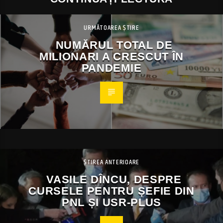
URMĂTOAREA ȘTIRE
NUMĂRUL TOTAL DE
MILIONARI A CRESCUT ÎN
PANDEMIE
ȘTIREA ANTERIOARE
VASILE DÎNCU, DESPRE
CURSELE PENTRU ȘEFIE DIN
PNL ȘI USR-PLUS