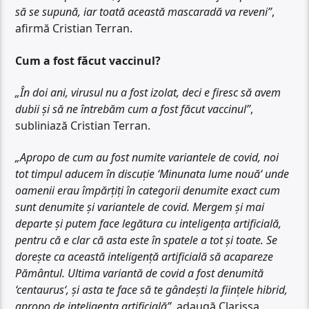
să se supună, iar toată această mascaradă va reveni”
,
afirmă Cristian Terran.
Cum a fost făcut vaccinul?
„În doi ani, virusul nu a fost izolat, deci e firesc să avem
dubii și să ne întrebăm cum a fost făcut vaccinul”
,
subliniază Cristian Terran.
„Apropo de cum au fost numite variantele de covid, noi
tot timpul aducem în discuție ‘Minunata lume nouă‘ unde
oamenii erau împărțiți în categorii denumite exact cum
sunt denumite și variantele de covid. Mergem și mai
departe și putem face legătura cu inteligența artificială,
pentru că e clar că asta este în spatele a tot și toate. Se
dorește ca această inteligență artificială să acapareze
Pământul. Ultima variantă de covid a fost denumită
‘centaurus‘, și asta te face să te gândești la ființele hibrid,
apropo de inteligența artificială”,
adaugă Clarissa