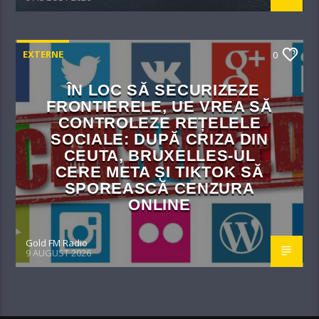
EXTERNE
0
ÎN LOC SĂ SECURIZEZE
FRONTIERELE, UE VREA SĂ
CONTROLEZE REȚELELE
SOCIALE: DUPĂ CRIZA DIN
CEUTA, BRUXELLES-UL
CERE META ȘI TIKTOK SĂ
SPOREASCĂ CENZURA
ONLINE
Gold FM Radio
9 AUGUST 2026