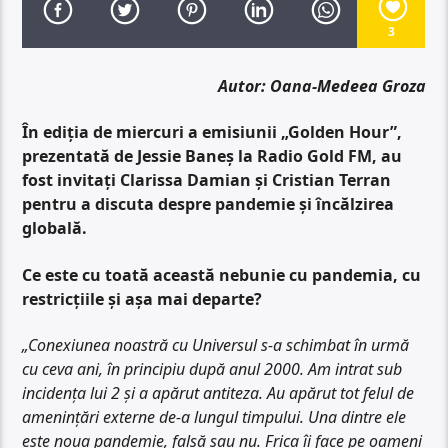
3
Autor: Oana-Medeea Groza
În ediția de miercuri a emisiunii „Golden Hour”,
prezentată de Jessie Baneș la Radio Gold FM, au
fost invitați Clarissa Damian și Cristian Terran
pentru a discuta despre pandemie și încălzirea
globală.
Ce este cu toată această nebunie cu pandemia, cu
restricțiile și așa mai departe?
„Conexiunea noastră cu Universul s-a schimbat în urmă
cu ceva ani, în principiu după anul 2000. Am intrat sub
incidența lui 2 și a apărut antiteza. Au apărut tot felul de
amenințări externe de-a lungul timpului. Una dintre ele
este noua pandemie, falsă sau nu. Frica îi face pe oameni