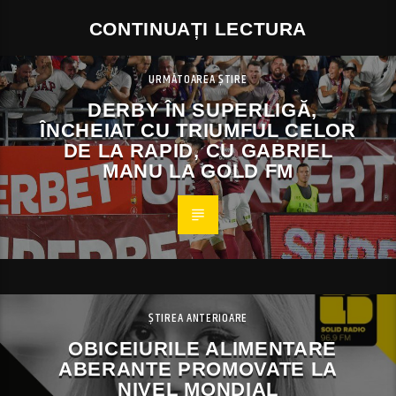
CONTINUAȚI LECTURA
URMĂTOAREA ȘTIRE
DERBY ÎN SUPERLIGĂ,
ÎNCHEIAT CU TRIUMFUL CELOR
DE LA RAPID, CU GABRIEL
MANU LA GOLD FM
ȘTIREA ANTERIOARE
OBICEIURILE ALIMENTARE
ABERANTE PROMOVATE LA
NIVEL MONDIAL