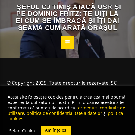
ȘEFUL CJ TIMIȘ ATACĂ USR ȘI
PE DOMINIC FRITZ: TE UIȚI LA
EI CUM SE ÎMBRACĂ ȘI ÎȚI DAI
SEAMA CUM ARATĂ ORAȘUL
© Copyright 2025. Toate drepturile rezervate. SC
Angus Resources SRL
Acest site folosește cookies pentru a crea cea mai optimă
experiență utilizatorilor noștri. Prin folosirea acestui site,
confirmați că sunteți de acord cu
termenii și condițiile de
utilizare
,
politica de confidențialitate a datelor
și
politica
cookies
.
Am înțeles
Setari Cookie