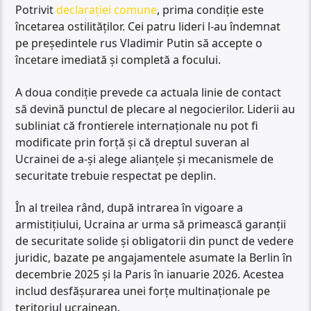
Potrivit
declarației comune
, prima condiție este
încetarea ostilităților. Cei patru lideri l-au îndemnat
pe președintele rus Vladimir Putin să accepte o
încetare imediată și completă a focului.
A doua condiție prevede ca actuala linie de contact
să devină punctul de plecare al negocierilor. Liderii au
subliniat că frontierele internaționale nu pot fi
modificate prin forță și că dreptul suveran al
Ucrainei de a-și alege alianțele și mecanismele de
securitate trebuie respectat pe deplin.
În al treilea rând, după intrarea în vigoare a
armistițiului, Ucraina ar urma să primească garanții
de securitate solide și obligatorii din punct de vedere
juridic, bazate pe angajamentele asumate la Berlin în
decembrie 2025 și la Paris în ianuarie 2026. Acestea
includ desfășurarea unei forțe multinaționale pe
teritoriul ucrainean.