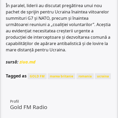
În paralel, liderii au discutat pregătirea unui nou
pachet de sprijin pentru Ucraina înaintea viitoarelor
summituri G7 și NATO, precum și înaintea
următoarei reuniuni a „coaliției voluntarilor”. Aceștia
au evidențiat necesitatea creșterii urgente a
producției de interceptoare și dezvoltarea comună a
capabilităților de apărare antibalistică și de lovire la
mare distanță pentru Ucraina.
sursă:
ziua.md
Tagged as
GOLD FM
marea britanie
romania
ucraina
Profil
Gold FM Radio