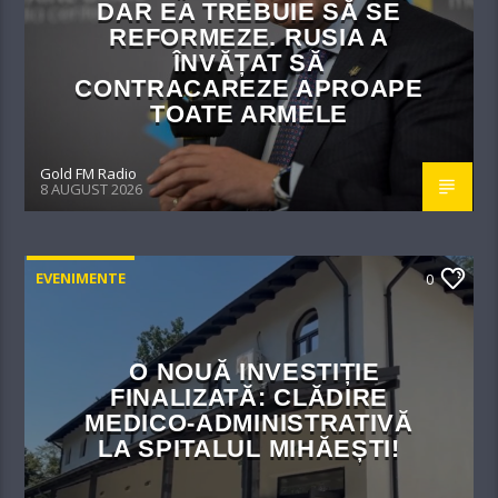
DAR EA TREBUIE SĂ SE
REFORMEZE. RUSIA A
ÎNVĂȚAT SĂ
CONTRACAREZE APROAPE
TOATE ARMELE
Gold FM Radio
8 AUGUST 2026
EVENIMENTE
0
O NOUĂ INVESTIȚIE
FINALIZATĂ: CLĂDIRE
MEDICO-ADMINISTRATIVĂ
LA SPITALUL MIHĂEȘTI!​