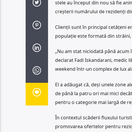
stele au început din nou să fie ani
creșterii numărului de rezidenți di
Clienții sunt în principal cetățeni e
populație este formată din străini, 
„Nu am stat niciodată până acum în
declarat Fadi Iskandarani, medic li
weekend într-un complex de lux ală
El a adăugat că, deși unele zone al
de până la patru ori mai mici decât 
pentru o categorie mai largă de re
În contextul scăderii fluxului turi
promovarea ofertelor pentru rezide