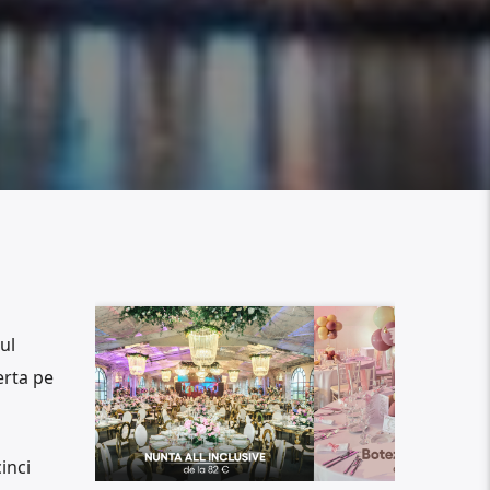
ul
erta pe
inci