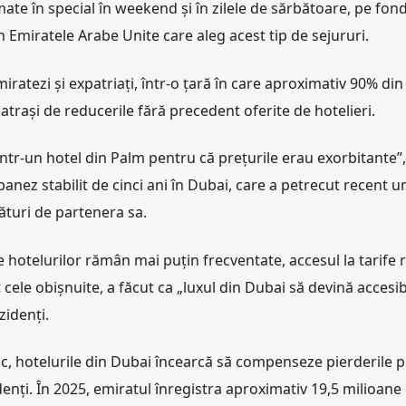
mate în special în weekend și în zilele de sărbătoare, pe fon
n Emiratele Arabe Unite care aleg acest tip de sejururi.
miratezi și expatriați, într-o țară în care aproximativ 90% din
atrași de reducerile fără precedent oferite de hotelieri.
tr-un hotel din Palm pentru că prețurile erau exorbitante”,
banez stabilit de cinci ani în Dubai, care a petrecut recent u
turi de partenera sa.
e hotelurilor rămân mai puțin frecventate, accesul la tarife 
cele obișnuite, a făcut ca „luxul din Dubai să devină accesib
zidenți.
stic, hotelurile din Dubai încearcă să compenseze pierderile p
nți. În 2025, emiratul înregistra aproximativ 19,5 milioane