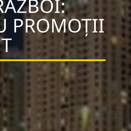
RĂZBOI:
AU PROMOȚII
NT