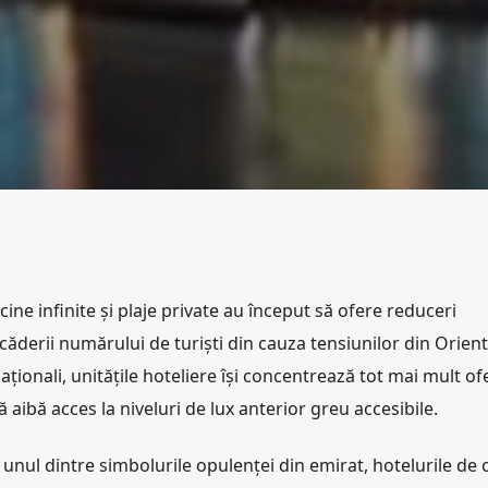
scine infinite și plaje private au început să ofere reduceri
căderii numărului de turiști din cauza tensiunilor din Orient
rnaționali, unitățile hoteliere își concentrează tot mai mult of
 să aibă acces la niveluri de lux anterior greu accesibile.
 unul dintre simbolurile opulenței din emirat, hotelurile de c