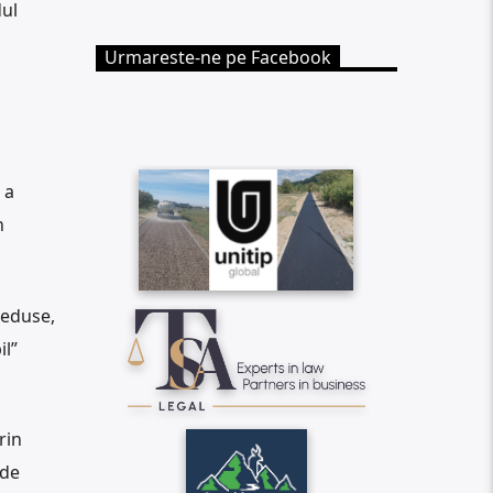
dul
Urmareste-ne pe Facebook
 a
n
reduse,
il”
rin
 de