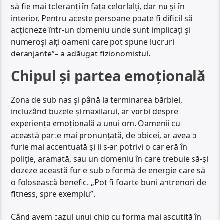
să fie mai toleranți în fața celorlalți, dar nu și în
interior. Pentru aceste persoane poate fi dificil să
acționeze într-un domeniu unde sunt implicați și
numeroși alți oameni care pot spune lucruri
deranjante”– a adăugat fizionomistul.
Chipul și partea emoțională
Zona de sub nas și până la terminarea bărbiei,
incluzând buzele și maxilarul, ar vorbi despre
experiența emoțională a unui om. Oamenii cu
această parte mai pronunțată, de obicei, ar avea o
furie mai accentuată și li s-ar potrivi o carieră în
poliție, aramată, sau un domeniu în care trebuie să-și
dozeze această furie sub o formă de energie care să
o folosească benefic. „Pot fi foarte buni antrenori de
fitness, spre exemplu”.
Când avem cazul unui chip cu forma mai ascuțită în