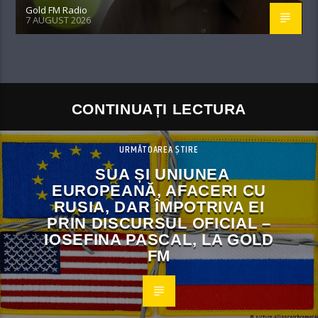
Gold FM Radio
7 AUGUST 2026
CONTINUAȚI LECTURA
URMĂTOAREA ȘTIRE
SUA ȘI UNIUNEA
EUROPEANĂ, AFACERI CU
RUSIA, DAR ÎMPOTRIVA EI
PRIN DISCURSUL OFICIAL –
IOSEFINA PASCAL, LA GOLD
FM