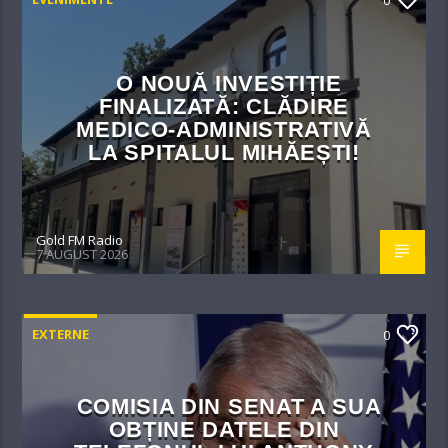
0
O NOUĂ INVESTIȚIE
FINALIZATĂ: CLĂDIRE
MEDICO-ADMINISTRATIVĂ
LA SPITALUL MIHĂEȘTI!​
Gold FM Radio
7 AUGUST 2026
EXTERNE
0
COMISIA DIN SENAT A SUA
OBȚINE DATELE DIN