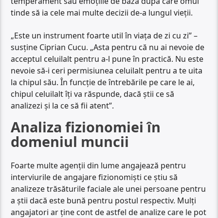
temperament sau emoțiile de bază după care omul
tinde să ia cele mai multe decizii de-a lungul vieții.
„Este un instrument foarte util în viața de zi cu zi” –
susține Ciprian Cucu. „Asta pentru că nu ai nevoie de
acceptul celuilalt pentru a-l pune în practică. Nu este
nevoie să-i ceri permisiunea celuilalt pentru a te uita
la chipul său. În funcție de întrebările pe care le ai,
chipul celuilalt îți va răspunde, dacă știi ce să
analizezi și la ce să fii atent”.
Analiza fizionomiei în
domeniul muncii
Foarte multe agenții din lume angajează pentru
interviurile de angajare fizionomiști ce știu să
analizeze trăsăturile faciale ale unei persoane pentru
a știi dacă este bună pentru postul respectiv. Mulți
angajatori ar ține cont de astfel de analize care le pot