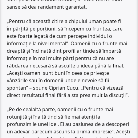
șanse să dea randament garantat.
„Pentru că această citire a chipului uman poate fi
împărțită pe porțiuni, să începem cu fruntea, care
este foarte legată de cum percepe individul o
informație la nivel mental”. Oamenii cu o frunte mai
dreaptă și înclinată dint profil ar tinde să împartă
informație în mai multe părți pentru că nu are
răbdarea necesară să asculte o ideea până la final.
„Acești oameni sunt buni în ceea ce privește
vânzările sau în domenii unde e nevoie să fii
spontan” – spune Ciprian Cucu. „Pentru că vizează
direct rezultatul final fără a sta prea mult la discuții”.
„Pe de cealaltă parte, oamenii cu o frunte mai
rotunjită și înaltă tind să fie mai atenți la
profunzimile unei idei. Ei au pasiunea de a descoperi
un adevăr oarecum ascuns la prima impresie”. Acești