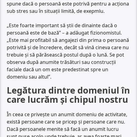
spune dacă o persoană este potrivă pentru a acționa
sub stres sau în situații limită, de exepmlu.
„Este foarte important să știi de dinainte dacă o
persoană este de bază” – a adăugat fizionomistul.
„Este mai profitabil să angajezi din prima o persoană
potrivită și de încredere, decât să vină cineva care nu
trebuie și să părăsească postul după o lună. Se pot
observa după anumite trăsături sau construcții
faciale dacă un om este predestinat spre un
domeniu sau altul”.
Legătura dintre domeniul în
care lucrăm și chipul nostru
În ceea ce privește un anumit domeniu de activitate,
există persoane care se pricep și persoane care nu.
Dacă persoanele menite să facă un anumit lucru
sunt puse acolo unde trebuie, ar avea foarte mari