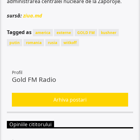
administrarea centralei nucleare de la Zaporojie.
sursă:
ziua.md
Tagged as
america
externe
GOLD FM
kushner
putin
romania
rusia
witkoff
Profil
Gold FM Radio
Arhiva postari
Opiniile cititorului