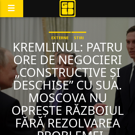
EXTERNE
STIRI
KREMLINUL: PATRU
ORE DE NEGOCIERI
„CONSTRUCTIVE ȘI
DESCHISE” CU SUA.
MOSCOVA NU
OPREȘTE RĂZBOIUL
FĂRĂ REZOLVAREA