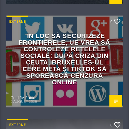
EXTERNE
0
ÎN LOC SĂ SECURIZEZE
FRONTIERELE, UE VREA SĂ
CONTROLEZE REȚELELE
SOCIALE: DUPĂ CRIZA DIN
CEUTA, BRUXELLES-UL
CERE META ȘI TIKTOK SĂ
SPOREASCĂ CENZURA
ONLINE
Gold FM Radio
9 AUGUST 2026
EXTERNE
0