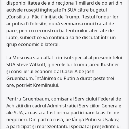
disponibilitatea de a direcționa 1 miliard de dolari din
activele rusești înghețate în SUA către bugetul
„Consiliului Păcii” inițiat de Trump. Restul fondurilor
ar putea fi folosite, după semnarea unui tratat de
pace, pentru reconstrucția teritoriilor afectate de
lupte, subiect ce va continua să fie discutat într-un
grup economic bilateral.
La Moscova s-au aflat trimisul special al președintelui
SUA Steve Witkoff, ginerele lui Trump Jared Kushner
și consilierul economic al Casei Albe Josh
Gruenbaum. Întâlnirea cu Putin a durat peste trei
ore, potrivit Kremlinului.
Pentru Gruenbaum, comisar al Serviciului Federal de
Achiziții din cadrul Administrației Serviciilor Generale
ale SUA, aceasta a fost prima participare la astfel de
negocieri. Din partea rusă, pe lângă Putin și Ușakov,
a participat și reprezentantul special al președintelui