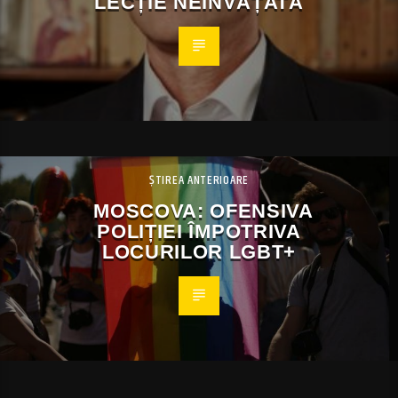
LECȚIE NEÎNVĂȚATĂ
ȘTIREA ANTERIOARE
MOSCOVA: OFENSIVA
POLIȚIEI ÎMPOTRIVA
LOCURILOR LGBT+