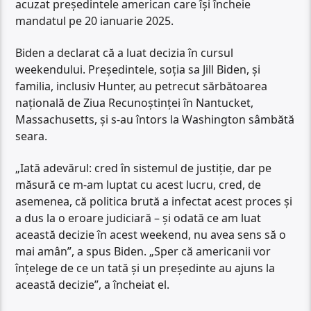
acuzat președintele american care își încheie
mandatul pe 20 ianuarie 2025.
Biden a declarat că a luat decizia în cursul
weekendului. Președintele, soția sa Jill Biden, și
familia, inclusiv Hunter, au petrecut sărbătoarea
națională de Ziua Recunoștinței în Nantucket,
Massachusetts, și s-au întors la Washington sâmbătă
seara.
„Iată adevărul: cred în sistemul de justiție, dar pe
măsură ce m-am luptat cu acest lucru, cred, de
asemenea, că politica brută a infectat acest proces și
a dus la o eroare judiciară – și odată ce am luat
această decizie în acest weekend, nu avea sens să o
mai amân”, a spus Biden. „Sper că americanii vor
înțelege de ce un tată și un președinte au ajuns la
această decizie”, a încheiat el.