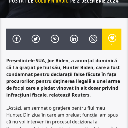
POSTAT DE
GOLD FM RADIO
PE 2 DECEMBRIE 2024
1
Președintele SUA, Joe Biden, a anunțat duminică
că l-a grațiat pe fiul său, Hunter Biden, care a fost
condamnat pentru declarații false făcute în fața
procurorilor, pentru deținerea ilegală a unei arme
de foc și care a pledat vinovat în alt dosar privind
infracțiuni fiscale, relatează Reuters.
„Astăzi, am semnat o grațiere pentru fiul meu
Hunter. Din ziua în care am preluat funcția, am spus
că nu voi interveni în procesul decizional al