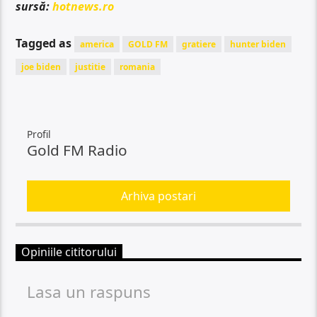
sursă:
hotnews.ro
Tagged as
america
GOLD FM
gratiere
hunter biden
joe biden
justitie
romania
Profil
Gold FM Radio
Arhiva postari
Opiniile cititorului
Lasa un raspuns