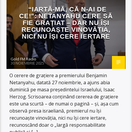
“IARTĂ-MĂ, CĂ N-AI DE
CE!”: NETANYAHU CERE SĂ
FIE GRAȚIAT – DAR NU ÎȘI
RECUNOAȘTE VINOVĂȚIA,
NICI NU ÎȘI CERE IERTARE
Gold FM Radio
30 NOIEMBRIE 2025
O cerere de grațiere a premierului Benjamin
Netanyahu, datată 27 noiembrie, a ajuns abia
duminică pe masa președintelui Israelului, Isaac
Herzog. Scrisoarea conținând cererea de grațiere
este una scurtă – de numai o pagină – și, așa cum
observă presa israeliană, premierul nu își
recunoaște vinovăția, nici nu își cere iertare,
recunoscând doar o „largă responsabilitate
publică și […]