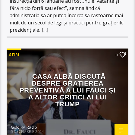
insurecția din 6 ianuarie au fost „nule, vacante și
fără nicio forță sau efect”, semnalând că
administrația sa ar putea încerca să răstoarne mai
mult de un secol de legi și practici pentru grațierile
prezidențiale, […]
STIRI
0
CASA ALBĂ DISCUTĂ
DESPRE GRAȚIEREA
PREVENTIVĂ A LUI FAUCI ȘI
A ALTOR CRITICI AI LUI
TRUMP
Gold FM Radio
5 DECEMBRIE 2024