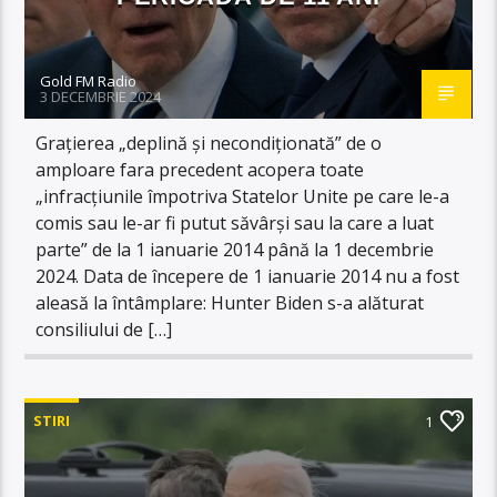
Gold FM Radio
3 DECEMBRIE 2024
Grațierea „deplină și necondiționată” de o
amploare fara precedent acopera toate
„infracțiunile împotriva Statelor Unite pe care le-a
comis sau le-ar fi putut săvârși sau la care a luat
parte” de la 1 ianuarie 2014 până la 1 decembrie
2024. Data de începere de 1 ianuarie 2014 nu a fost
aleasă la întâmplare: Hunter Biden s-a alăturat
consiliului de […]
STIRI
1