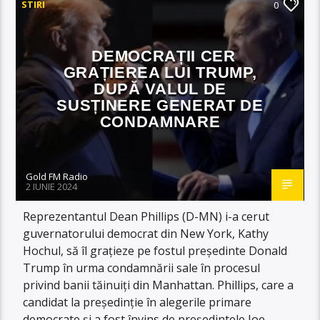
STIRI
0
DEMOCRAȚII CER
GRAȚIEREA LUI TRUMP,
DUPĂ VALUL DE
SUSȚINERE GENERAT DE
CONDAMNARE
Gold FM Radio
2 IUNIE 2024
Reprezentantul Dean Phillips (D-MN) i-a cerut
guvernatorului democrat din New York, Kathy
Hochul, să îl grațieze pe fostul președinte Donald
Trump în urma condamnării sale în procesul
privind banii tăinuiți din Manhattan. Phillips, care a
candidat la președinție în alegerile primare
democrate și a fost învins de președintele Joe