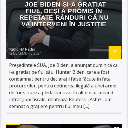
JOE BIDEN ȘI-A GRAȚIAT
FIUL, DEȘI A PROMIS ÎN
REPETATE RÂNDURI CĂ NU
VA INTERVENI ÎN JUSTIȚIE
Gold FM Radio
2 DECEMBRIE 2024
Președintele SUA, Joe Biden, a anunțat duminică că
l-a grațiat pe fiul său, Hunter Biden, care a fost
condamnat pentru declarații false făcute în fața
procurorilor, pentru deținerea ilegală a unei arme
de foc și care a pledat vinovat în alt dosar privind
infracțiuni fiscale, relatează Reuters. „Astăzi, am
semnat o grațiere pentru fiul meu […]