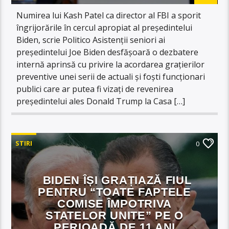
Numirea lui Kash Patel ca director al FBI a sporit
îngrijorările în cercul apropiat al președintelui
Biden, scrie Politico Asistenții seniori ai
președintelui Joe Biden desfășoară o dezbatere
internă aprinsă cu privire la acordarea grațierilor
preventive unei serii de actuali și foști funcționari
publici care ar putea fi vizați de revenirea
președintelui ales Donald Trump la Casa […]
STIRI
0
BIDEN ÎȘI GRAȚIAZĂ FIUL
PENTRU “TOATE FAPTELE
COMISE ÎMPOTRIVA
STATELOR UNITE” PE O
PERIOADĂ DE 11 ANI