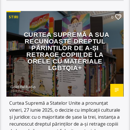
STIRI
0
CURTEA SUPREMĂ A SUA
RECUNOAȘTE DREPTUL
PĂRINȚILOR DE A-ȘI
RETRAGE COPIII DE LA
ORELE CU MATERIALE
LGBTQIA+
Gold FM Radio
28 IUNIE 2025
Curtea Supremă a Statelor Unite a pronunțat
vineri, 27 iunie 2025, o decizie cu implicații culturale
și juridice: cu o majoritate de șase la trei, instanța a
recunoscut dreptul părinților de a-și retrage copiii