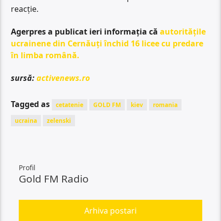
reacție.
Agerpres a publicat ieri informația că
autoritățile
ucrainene din Cernăuți închid 16 licee cu predare
în limba română.
sursă:
activenews.ro
Tagged as
cetatenie
GOLD FM
kiev
romania
ucraina
zelenski
Profil
Gold FM Radio
Arhiva postari