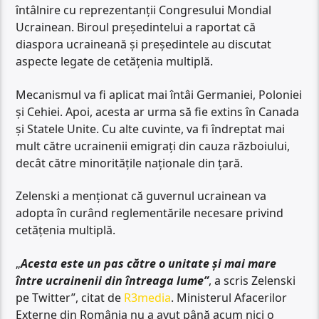
întâlnire cu reprezentanții Congresului Mondial
Ucrainean. Biroul președintelui a raportat că
diaspora ucraineană și președintele au discutat
aspecte legate de cetățenia multiplă.
Mecanismul va fi aplicat mai întâi Germaniei, Poloniei
și Cehiei. Apoi, acesta ar urma să fie extins în Canada
și Statele Unite. Cu alte cuvinte, va fi îndreptat mai
mult către ucrainenii emigrați din cauza războiului,
decât către minoritățile naționale din țară.
Zelenski a menționat că guvernul ucrainean va
adopta în curând reglementările necesare privind
cetățenia multiplă.
„
Acesta este un pas către o unitate și mai mare
între ucrainenii din întreaga lume”
, a scris Zelenski
pe Twitter”, citat
de
R3media
. Ministerul Afacerilor
Externe din România nu a avut până acum nici o