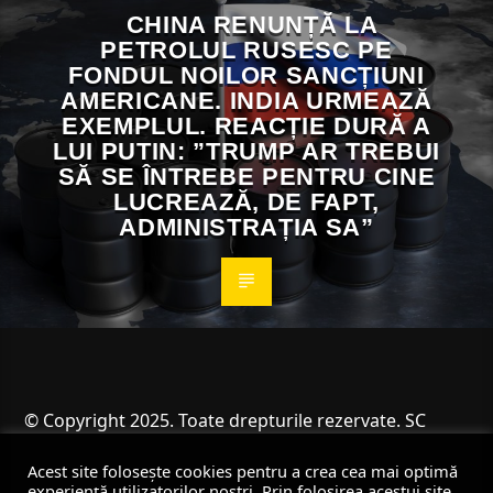
CHINA RENUNȚĂ LA
PETROLUL RUSESC PE
FONDUL NOILOR SANCȚIUNI
AMERICANE. INDIA URMEAZĂ
EXEMPLUL. REACȚIE DURĂ A
LUI PUTIN: ”TRUMP AR TREBUI
SĂ SE ÎNTREBE PENTRU CINE
LUCREAZĂ, DE FAPT,
ADMINISTRAȚIA SA”
© Copyright 2025. Toate drepturile rezervate. SC
Angus Resources SRL
Acest site folosește cookies pentru a crea cea mai optimă
experiență utilizatorilor noștri. Prin folosirea acestui site,