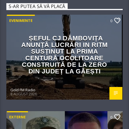
S-AR PUTEA SĂ VĂ PLACĂ
EVENIMENTE
0
ȘEFUL CJ DÂMBOVIȚA
ANUNȚĂ LUCRĂRI IN RITM
SUSȚINUT LA PRIMA
CENTURĂ OCOLITOARE
CONSTRUITĂ DE LA ZERO
DIN JUDEȚ LA GĂEȘTI
Gold FM Radio
8 AUGUST 2026
EXTERNE
0