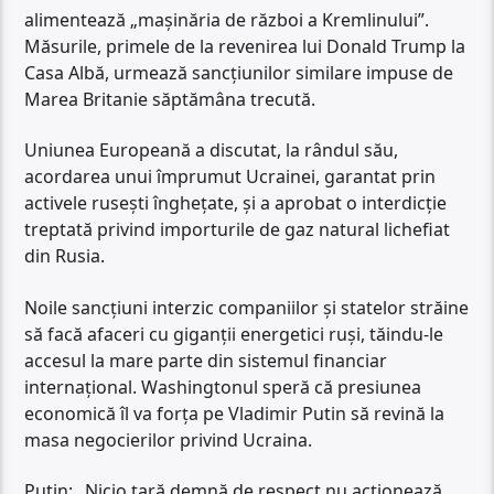
alimentează „mașinăria de război a Kremlinului”.
Măsurile, primele de la revenirea lui Donald Trump la
Casa Albă, urmează sancțiunilor similare impuse de
Marea Britanie săptămâna trecută.
Uniunea Europeană a discutat, la rândul său,
acordarea unui împrumut Ucrainei, garantat prin
activele rusești înghețate, și a aprobat o interdicție
treptată privind importurile de gaz natural lichefiat
din Rusia.
Noile sancțiuni interzic companiilor și statelor străine
să facă afaceri cu giganții energetici ruși, tăindu-le
accesul la mare parte din sistemul financiar
internațional. Washingtonul speră că presiunea
economică îl va forța pe Vladimir Putin să revină la
masa negocierilor privind Ucraina.
Putin: „Nicio țară demnă de respect nu acționează