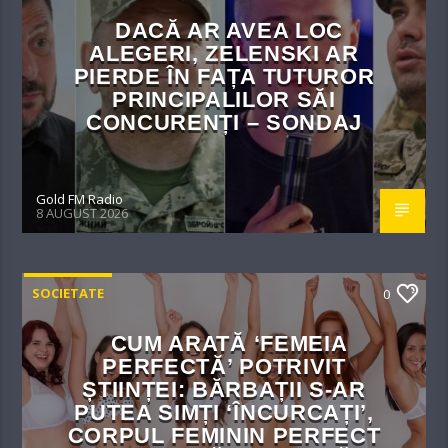
DACĂ AR AVEA LOC
ALEGERI, ZELENSKI AR
PIERDE ÎN FAȚA TUTUROR
PRINCIPALILOR SĂI
CONCURENȚI – SONDAJ
Gold FM Radio
8 AUGUST 2026
SOCIETATE
0
CUM ARATĂ ‘FEMEIA
PERFECTĂ’ POTRIVIT
ȘTIINȚEI: BĂRBAȚII S-AR
PUTEA SIMȚI ‘ÎNCURCAȚI’,
CORPUL FEMININ PERFECT