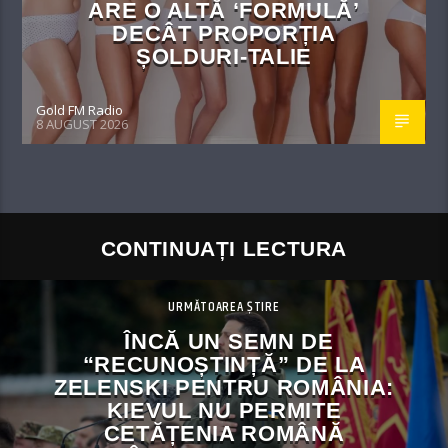
ARE O ALTĂ ‘FORMULĂ’
DECÂT PROPORȚIA
ȘOLDURI-TALIE
Gold FM Radio
8 AUGUST 2026
CONTINUAȚI LECTURA
URMĂTOAREA ȘTIRE
ÎNCĂ UN SEMN DE
“RECUNOȘTINȚĂ” DE LA
ZELENSKI PENTRU ROMÂNIA:
KIEVUL NU PERMITE
CETĂȚENIA ROMÂNĂ