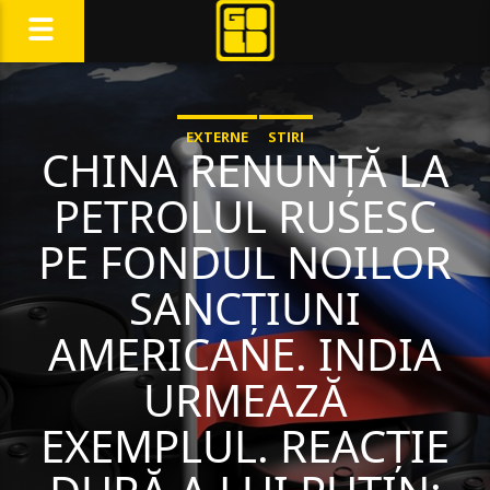
EXTERNE
STIRI
CHINA RENUNȚĂ LA
PETROLUL RUSESC
PE FONDUL NOILOR
SANCȚIUNI
AMERICANE. INDIA
URMEAZĂ
EXEMPLUL. REACȚIE