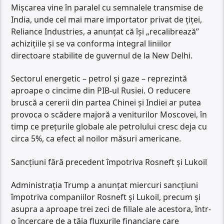
Mișcarea vine în paralel cu semnalele transmise de
India, unde cel mai mare importator privat de țiței,
Reliance Industries, a anunțat că își „recalibrează”
achizițiile și se va conforma integral liniilor
directoare stabilite de guvernul de la New Delhi.
Sectorul energetic – petrol și gaze – reprezintă
aproape o cincime din PIB-ul Rusiei. O reducere
bruscă a cererii din partea Chinei și Indiei ar putea
provoca o scădere majoră a veniturilor Moscovei, în
timp ce prețurile globale ale petrolului cresc deja cu
circa 5%, ca efect al noilor măsuri americane.
Sancțiuni fără precedent împotriva Rosneft și Lukoil
Administrația Trump a anunțat miercuri sancțiuni
împotriva companiilor Rosneft și Lukoil, precum și
asupra a aproape trei zeci de filiale ale acestora, într-
o încercare de a tăia fluxurile financiare care