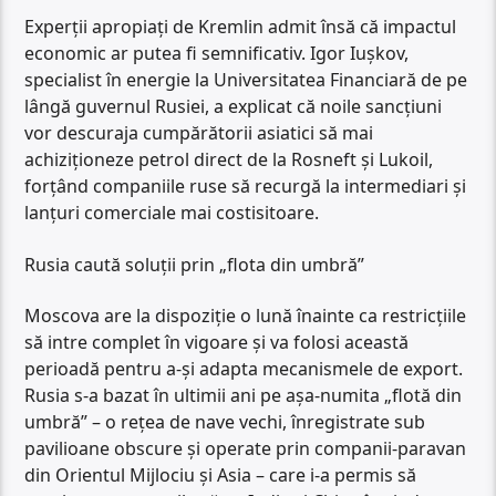
Experții apropiați de Kremlin admit însă că impactul
economic ar putea fi semnificativ. Igor Iușkov,
specialist în energie la Universitatea Financiară de pe
lângă guvernul Rusiei, a explicat că noile sancțiuni
vor descuraja cumpărătorii asiatici să mai
achiziționeze petrol direct de la Rosneft și Lukoil,
forțând companiile ruse să recurgă la intermediari și
lanțuri comerciale mai costisitoare.
Rusia caută soluții prin „flota din umbră”
Moscova are la dispoziție o lună înainte ca restricțiile
să intre complet în vigoare și va folosi această
perioadă pentru a-și adapta mecanismele de export.
Rusia s-a bazat în ultimii ani pe așa-numita „flotă din
umbră” – o rețea de nave vechi, înregistrate sub
pavilioane obscure și operate prin companii-paravan
din Orientul Mijlociu și Asia – care i-a permis să