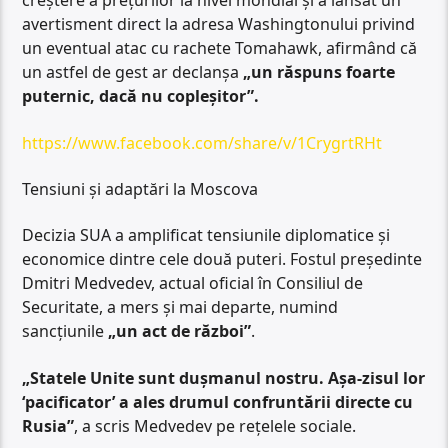
creștere a prețurilor la nivel mondial și a lansat un
avertisment direct la adresa Washingtonului privind
un eventual atac cu rachete Tomahawk, afirmând că
un astfel de gest ar declanșa
„un răspuns foarte
puternic, dacă nu copleșitor”.
https://www.facebook.com/share/v/1CrygrtRHt
Tensiuni și adaptări la Moscova
Decizia SUA a amplificat tensiunile diplomatice și
economice dintre cele două puteri. Fostul președinte
Dmitri Medvedev, actual oficial în Consiliul de
Securitate, a mers și mai departe, numind
sancțiunile
„un act de război”
.
„Statele Unite sunt dușmanul nostru. Așa-zisul lor
‘pacificator’ a ales drumul confruntării directe cu
Rusia”
, a scris Medvedev pe rețelele sociale.