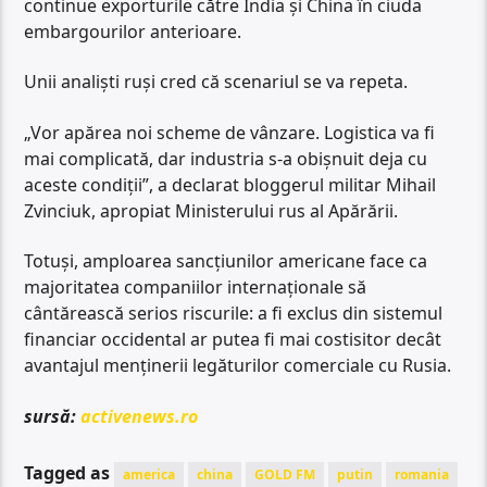
continue exporturile către India și China în ciuda
embargourilor anterioare.
Unii analiști ruși cred că scenariul se va repeta.
„Vor apărea noi scheme de vânzare. Logistica va fi
mai complicată, dar industria s-a obișnuit deja cu
aceste condiții”, a declarat bloggerul militar Mihail
Zvinciuk, apropiat Ministerului rus al Apărării.
Totuși, amploarea sancțiunilor americane face ca
majoritatea companiilor internaționale să
cântărească serios riscurile: a fi exclus din sistemul
financiar occidental ar putea fi mai costisitor decât
avantajul menținerii legăturilor comerciale cu Rusia.
sursă:
activenews.ro
Tagged as
america
china
GOLD FM
putin
romania