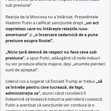
sub presiune”
Reacția de la Moscova nu a întârziat. Președintele
Vladimir Putin a calificat sancțiunile drept
„un act
neprietesc care nu întărește relațiile ruso-
americane”
și
„o încercare zadarnică de a pune
presiune asupra Rusiei”.
„Nicio țară demnă de respect nu face ceva sub
presiune”
, a spus Putin, adăugând că noile măsuri
nu vor produce efecte majore, deși „anumite pierderi
sunt de așteptat”.
Liderul rus a sugerat că Donald Trump ar trebui
„să
se întrebe pentru cine lucrează, de fapt,
administrația sa”
, atunci când consilierii îl
îndeamnă să lovească industria petrolieră rusească.
Putin a avertizat că sancțiunile vor conduce la o