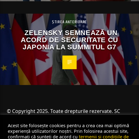
ȘTIREA ANTERIOARE
ZELENSKY SEMNEAZĂ UN
ACORD DE SECURITATE CU
JAPONIA LA SUMMITUL G7
© Copyright 2025. Toate drepturile rezervate. SC
Angus Resources SRL
Acest site folosește cookies pentru a crea cea mai optimă
experiență utilizatorilor noștri. Prin folosirea acestui site,
confirmați că sunteți de acord cu
termenii și condițiile de