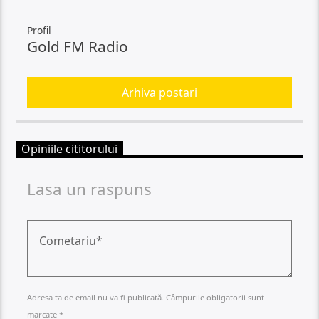
Profil
Gold FM Radio
Arhiva postari
Opiniile cititorului
Lasa un raspuns
Adresa ta de email nu va fi publicată. Câmpurile obligatorii sunt
marcate *