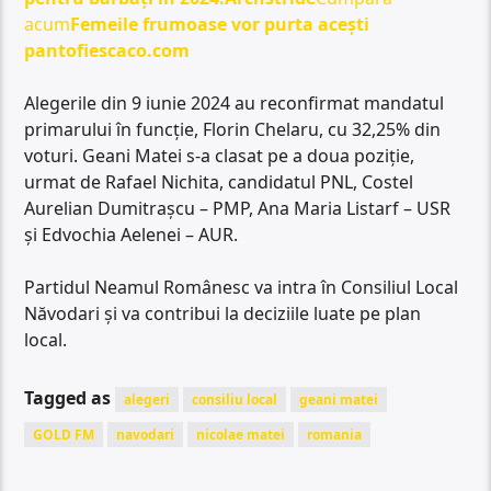
acum
Femeile frumoase vor purta acești
pantofi
escaco.com
Alegerile din 9 iunie 2024 au reconfirmat mandatul
primarului în funcție, Florin Chelaru, cu 32,25% din
voturi. Geani Matei s-a clasat pe a doua poziție,
urmat de Rafael Nichita, candidatul PNL, Costel
Aurelian Dumitrașcu – PMP, Ana Maria Listarf – USR
și Edvochia Aelenei – AUR.
Partidul Neamul Românesc va intra în Consiliul Local
Năvodari și va contribui la deciziile luate pe plan
local.
Tagged as
alegeri
consiliu local
geani matei
GOLD FM
navodari
nicolae matei
romania