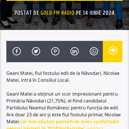
POSTAT DE
GOLD FM RADIO
PE 14 IUNIE 2024
Geani Matei, fiul fostului edil de la Năvodari, Nicolae
Matei, intră în Consiliul Local.
Geani Matei a obținut un scor impresionant pentru
Primăria Năvodari (21,75%), el fiind candidatul
Partidului Neamul Românesc pentru funcția de edil.
Are doar 23 de ani și este fiul fostului primar, Nicolae
Matei.
Cei mai căutați pantofi de mers confortabil
pentru bărbați în 2024!
Archstride
Cumpără