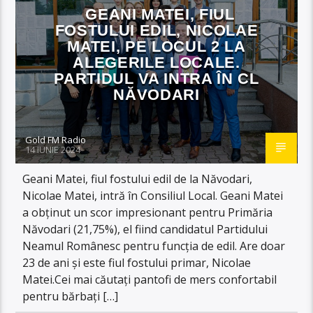
GEANI MATEI, FIUL
FOSTULUI EDIL, NICOLAE
MATEI, PE LOCUL 2 LA
ALEGERILE LOCALE.
PARTIDUL VA INTRA ÎN CL
NĂVODARI
Gold FM Radio
14 IUNIE 2024
Geani Matei, fiul fostului edil de la Năvodari,
Nicolae Matei, intră în Consiliul Local. Geani Matei
a obținut un scor impresionant pentru Primăria
Năvodari (21,75%), el fiind candidatul Partidului
Neamul Românesc pentru funcția de edil. Are doar
23 de ani și este fiul fostului primar, Nicolae
Matei.Cei mai căutați pantofi de mers confortabil
pentru bărbați […]