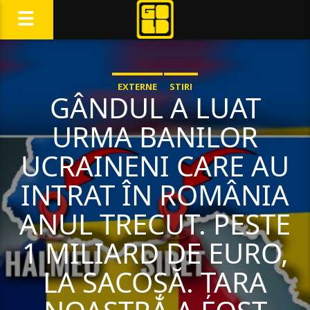
EXTERNE
STIRI
GÂNDUL A LUAT
URMA BANILOR
UCRAINENI CARE AU
INTRAT ÎN ROMÂNIA
ANUL TRECUT. PESTE
1 MILIARD DE EURO,
LA SACOȘĂ. ȚARA