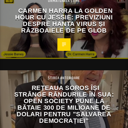
URMĂTOAREA ȘTIRE
CARMEN HARRA LA GOLDEN
HOUR CU JESSIE: PREVIZIUNI
DESPRE HANTA VIRUS ȘI
RĂZBOAIELE DE PE GLOB
ȘTIREA ANTERIOARE
REȚEAUA SOROS ÎȘI
STRÂNGE RÂNDURILE ÎN SUA:
OPEN SOCIETY PUNE LA
BĂTAIE 300 DE MILIOANE DE
DOLARI PENTRU ”SALVAREA
DEMOCRAȚIEI”