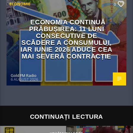
ECONOMIE
0
ECONOMIA CONTINUĂ
PRĂBUȘIREA: 11 LUNI
CONSECUTIVE DE
SCĂDERE A CONSUMULUI,
IAR IUNIE 2026 ADUCE CEA
MAI SEVERĂ CONTRACȚIE
Gold FM Radio
6 AUGUST 2026
CONTINUAȚI LECTURA