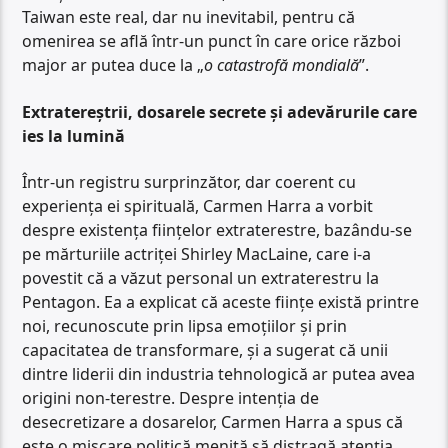
Taiwan este real, dar nu inevitabil, pentru că
omenirea se află într-un punct în care orice război
major ar putea duce la „
o catastrofă mondială
”.
Extratereștrii, dosarele secrete și adevărurile care
ies la lumină
Într-un registru surprinzător, dar coerent cu
experiența ei spirituală, Carmen Harra a vorbit
despre existența ființelor extraterestre, bazându-se
pe mărturiile actriței Shirley MacLaine, care i-a
povestit că a văzut personal un extraterestru la
Pentagon. Ea a explicat că aceste ființe există printre
noi, recunoscute prin lipsa emoțiilor și prin
capacitatea de transformare, și a sugerat că unii
dintre liderii din industria tehnologică ar putea avea
origini non-terestre. Despre intenția de
desecretizare a dosarelor, Carmen Harra a spus că
este o mișcare politică menită să distragă atenția