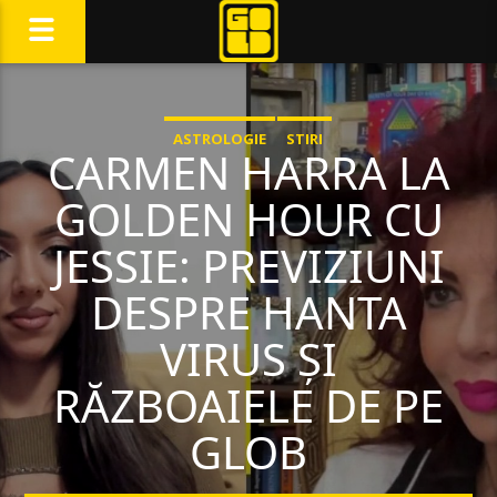
ASTROLOGIE
STIRI
CARMEN HARRA LA
GOLDEN HOUR CU
JESSIE: PREVIZIUNI
DESPRE HANTA
VIRUS ȘI
RĂZBOAIELE DE PE
GLOB