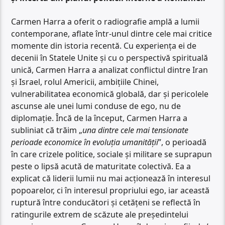
Carmen Harra a oferit o radiografie amplă a lumii
contemporane, aflate într-unul dintre cele mai critice
momente din istoria recentă. Cu experiența ei de
decenii în Statele Unite și cu o perspectivă spirituală
unică, Carmen Harra a analizat conflictul dintre Iran
și Israel, rolul Americii, ambițiile Chinei,
vulnerabilitatea economică globală, dar și pericolele
ascunse ale unei lumi conduse de ego, nu de
diplomație. Încă de la început, Carmen Harra a
subliniat că trăim „
una dintre cele mai tensionate
perioade economice în evoluția umanității
”, o perioadă
în care crizele politice, sociale și militare se suprapun
peste o lipsă acută de maturitate colectivă. Ea a
explicat că liderii lumii nu mai acționează în interesul
popoarelor, ci în interesul propriului ego, iar această
ruptură între conducători și cetățeni se reflectă în
ratingurile extrem de scăzute ale președintelui