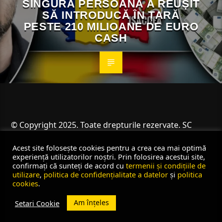
SINGURĂ PERSOANĂ A REUȘIT
SĂ INTRODUCĂ ÎN ȚARĂ
PESTE 210 MILIOANE DE EURO
CASH
© Copyright 2025. Toate drepturile rezervate. SC
Angus Resources SRL
Acest site folosește cookies pentru a crea cea mai optimă
experiență utilizatorilor noștri. Prin folosirea acestui site,
confirmați că sunteți de acord cu
termenii și condițiile de
utilizare
,
politica de confidențialitate a datelor
și
politica
cookies
.
Am înțeles
Setari Cookie