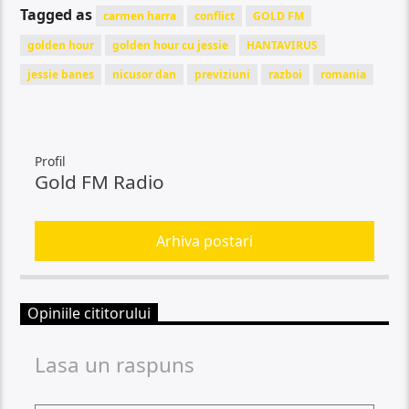
Tagged as
carmen harra
conflict
GOLD FM
golden hour
golden hour cu jessie
HANTAVIRUS
jessie banes
nicusor dan
previziuni
razboi
romania
Profil
Gold FM Radio
Arhiva postari
Opiniile cititorului
Lasa un raspuns