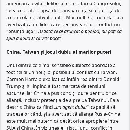
american a evitat deliberat consultarea Congresului,
ceea ce arată o lipsă de transparență și o dorință de
a controla narativul public. Mai mult, Carmen Harra a
avertizat că un lider care declanșează un conflict nu
renunță ușor: „
Odată ce ai aruncat o bombă, nu poți să
spui a doua zi că vrei pace
”.
China, Taiwan și jocul dublu al marilor puteri
Unul dintre cele mai sensibile subiecte abordate a
fost cel al Chinei și al posibilului conflict cu Taiwan.
Carmen Harra a explicat că întâlnirea dintre Donald
Trump și Xi Jinping a fost marcată de tensiuni
ascunse, iar China a pus condiții dure pentru orice
alianță, inclusiv pretenția de a prelua Taiwanul. Ea a
descris China ca fiind „
un agent dublu
”, capabilă să
trădeze oricând, și a avertizat că alianța Rusia-China
este mult mai puternică decât orice apropiere între
SUA și China. În viziunea ei, riscul unui conflict în