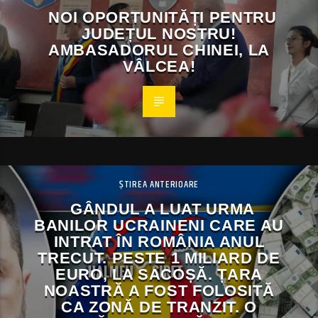
NOI OPORTUNITĂȚI PENTRU
JUDEȚUL NOSTRU!
AMBASADORUL CHINEI, LA
VÂLCEA!
ȘTIREA ANTERIOARE
GÂNDUL A LUAT URMA
BANILOR UCRAINENI CARE AU
INTRAT ÎN ROMÂNIA ANUL
TRECUT. PESTE 1 MILIARD DE
EURO, LA SACOȘĂ. ȚARA
NOASTRĂ A FOST FOLOSITĂ
CA ZONĂ DE TRANZIT. O