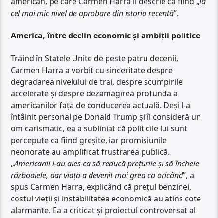
american, pe care Carmen Harra îl descrie ca fiind „
la
cel mai mic nivel de aprobare din istoria recentă
”.
America, între declin economic și ambiții politice
Trăind în Statele Unite de peste patru decenii,
Carmen Harra a vorbit cu sinceritate despre
degradarea nivelului de trai, despre scumpirile
accelerate și despre dezamăgirea profundă a
americanilor față de conducerea actuală. Deși l-a
întâlnit personal pe Donald Trump și îl consideră un
om carismatic, ea a subliniat că politicile lui sunt
percepute ca fiind greșite, iar promisiunile
neonorate au amplificat frustrarea publică.
„
Americanii l-au ales ca să reducă prețurile și să încheie
războaiele, dar viața a devenit mai grea ca oricând
”, a
spus Carmen Harra, explicând că prețul benzinei,
costul vieții și instabilitatea economică au atins cote
alarmante. Ea a criticat și proiectul controversat al