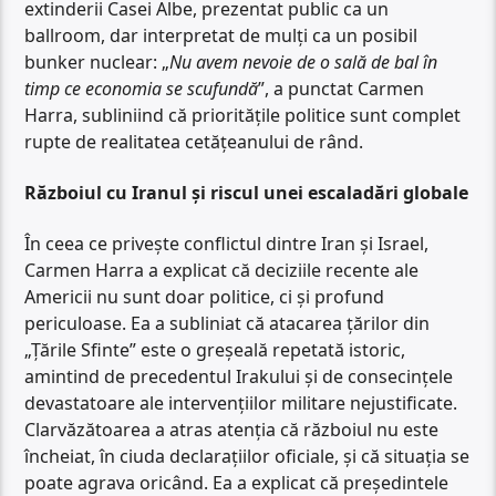
extinderii Casei Albe, prezentat public ca un
ballroom, dar interpretat de mulți ca un posibil
bunker nuclear: „
Nu avem nevoie de o sală de bal în
timp ce economia se scufundă
”, a punctat Carmen
Harra, subliniind că prioritățile politice sunt complet
rupte de realitatea cetățeanului de rând.
Războiul cu Iranul și riscul unei escaladări globale
În ceea ce privește conflictul dintre Iran și Israel,
Carmen Harra a explicat că deciziile recente ale
Americii nu sunt doar politice, ci și profund
periculoase. Ea a subliniat că atacarea țărilor din
„Țările Sfinte” este o greșeală repetată istoric,
amintind de precedentul Irakului și de consecințele
devastatoare ale intervențiilor militare nejustificate.
Clarvăzătoarea a atras atenția că războiul nu este
încheiat, în ciuda declarațiilor oficiale, și că situația se
poate agrava oricând. Ea a explicat că președintele