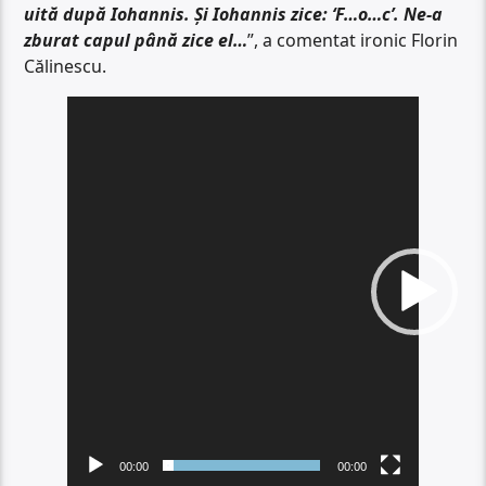
uită după Iohannis. Și Iohannis zice: ‘F…o…c’. Ne-a
zburat capul până zice el…
”, a comentat ironic Florin
Călinescu.
Player
video
00:00
00:00