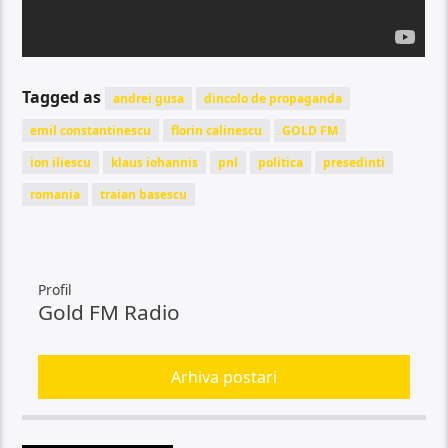
Tagged as
andrei gusa
dincolo de propaganda
emil constantinescu
florin calinescu
GOLD FM
ion iliescu
klaus iohannis
pnl
politica
presedinti
romania
traian basescu
Profil
Gold FM Radio
Arhiva postari