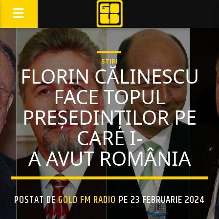
STIRI
FLORIN CĂLINESCU
FACE TOPUL
PREȘEDINȚILOR PE
CARE I-
A AVUT ROMÂNIA
POSTAT DE
GOLD FM RADIO
PE 23 FEBRUARIE 2024