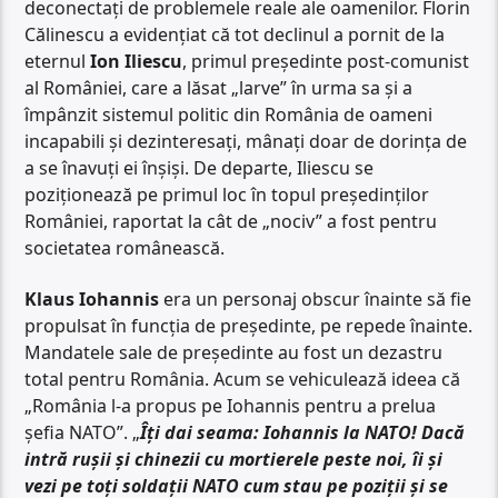
deconectați de problemele reale ale oamenilor. Florin
Călinescu a evidențiat că tot declinul a pornit de la
eternul
Ion Iliescu
, primul președinte post-comunist
al României, care a lăsat „larve” în urma sa și a
împânzit sistemul politic din România de oameni
incapabili și dezinteresați, mânați doar de dorința de
a se înavuți ei înșiși. De departe, Iliescu se
poziționează pe primul loc în topul președinților
României, raportat la cât de „nociv” a fost pentru
societatea românească.
Klaus Iohannis
era un personaj obscur înainte să fie
propulsat în funcția de președinte, pe repede înainte.
Mandatele sale de președinte au fost un dezastru
total pentru România. Acum se vehiculează ideea că
„România l-a propus pe Iohannis pentru a prelua
șefia NATO”. „
Îți dai seama: Iohannis la NATO! Dacă
intră rușii și chinezii cu mortierele peste noi, îi și
vezi pe toți soldații NATO cum stau pe poziții și se