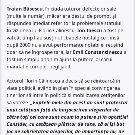
Traian Băsescu
, în ciuda tuturor defectelor sale
(multe la număr), măcar era destul de prompt și
răspundea imediat referitor la problemele statului.
În viziunea lui Florin Călinescu,
Ion
Iliescu
a fost pe
val cât timp l-au susținut „babele nostalgice”, însă
după 2000 nu a avut performanțe notabile, reușind
doar să ne îngroape țara, iar
Emil Constantinescu
a
fost un simplu anonim ajuns la putere, al cărui
mandat e complet neglijabil.
Actorul Florin Călinescu a decis să se reîntoarcă în
viața politică, având în plan în special convingerea
tinerilor să intre în politică și mobilizarea cetățenilor
să voteze.
„Faptele mele din acest an sunt protestul
unui cetățean față de batjocorirea alegerilor de
către toți cei care sunt acum la putere și în opoziție!
Consider, ca cetățean plătitor de taxe, că ei își bat
joc de sobrietatea alegerilor, de importanța lor, de