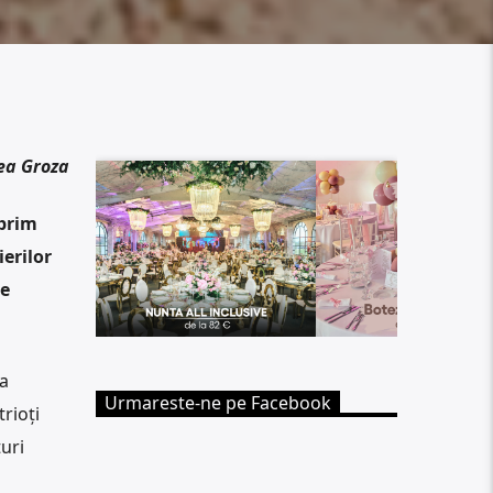
ea Groza
 prim
erilor
se
a
Urmareste-ne pe Facebook
rioți
uri