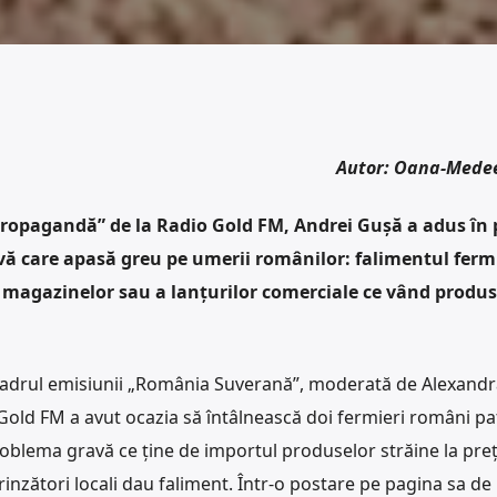
Autor: Oana-Mede
propagandă” de la Radio Gold FM, Andrei Gușă a adus în
ă care apasă greu pe umerii românilor: falimentul fermi
magazinelor sau a lanțurilor comerciale ce vând produ
în cadrul emisiunii „România Suverană”, moderată de Alexandr
Gold FM a avut ocazia să întâlnească doi fermieri români pat
problema gravă ce ține de importul produselor străine la preț
rinzători locali dau faliment. Într-o postare pe pagina sa de