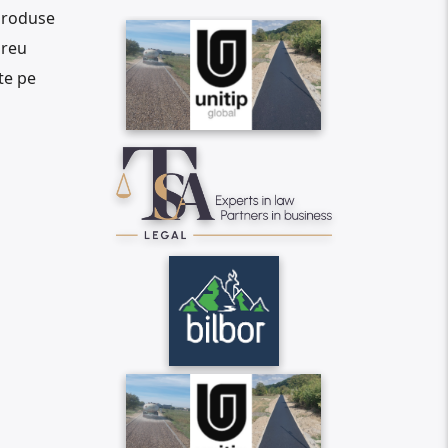
 produse
greu
te pe