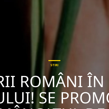
STIRI
RII ROMÂNI ÎN
LUI! SE PROM