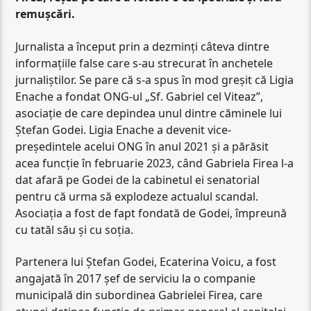
remușcări.
Jurnalista a început prin a dezminți câteva dintre
informațiile false care s-au strecurat în anchetele
jurnaliștilor. Se pare că s-a spus în mod greșit că Ligia
Enache a fondat ONG-ul „Sf. Gabriel cel Viteaz”,
asociație de care depindea unul dintre căminele lui
Ștefan Godei. Ligia Enache a devenit vice-
președintele acelui ONG în anul 2021 și a părăsit
acea funcție în februarie 2023, când Gabriela Firea l-a
dat afară pe Godei de la cabinetul ei senatorial
pentru că urma să explodeze actualul scandal.
Asociația a fost de fapt fondată de Godei, împreună
cu tatăl său și cu soția.
Partenera lui Ștefan Godei, Ecaterina Voicu, a fost
angajată în 2017 șef de serviciu la o companie
municipală din subordinea Gabrielei Firea, care