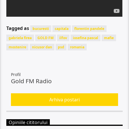
Tagged as
bucuresti
capitala
florentin pandele
gabriela firea
GOLD FM
ilfov
iosefina pascal
mafie
mostenire
nicusor dan
psd
romania
Profil
Gold FM Radio
Arhiva postari
Opiniile cititorului