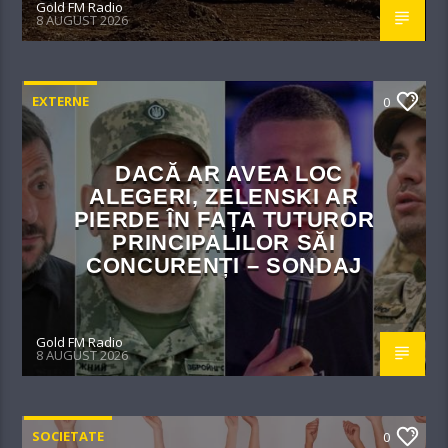
Gold FM Radio
8 AUGUST 2026
EXTERNE
0
DACĂ AR AVEA LOC
ALEGERI, ZELENSKI AR
PIERDE ÎN FAȚA TUTUROR
PRINCIPALILOR SĂI
CONCURENȚI – SONDAJ
Gold FM Radio
8 AUGUST 2026
SOCIETATE
0