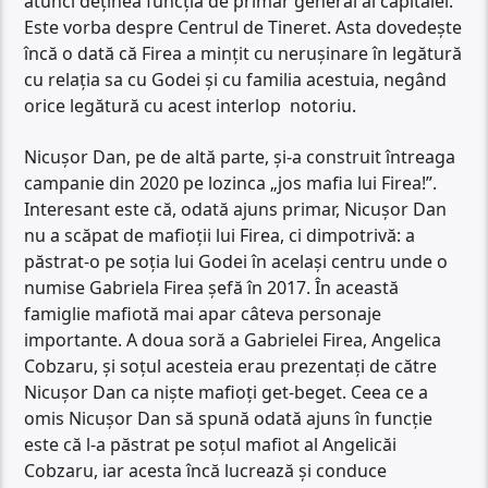
atunci deținea funcția de primar general al capitalei.
Este vorba despre Centrul de Tineret. Asta dovedește
încă o dată că Firea a mințit cu nerușinare în legătură
cu relația sa cu Godei și cu familia acestuia, negând
orice legătură cu acest interlop notoriu.
Nicușor Dan, pe de altă parte, și-a construit întreaga
campanie din 2020 pe lozinca „jos mafia lui Firea!”.
Interesant este că, odată ajuns primar, Nicușor Dan
nu a scăpat de mafioții lui Firea, ci dimpotrivă: a
păstrat-o pe soția lui Godei în același centru unde o
numise Gabriela Firea șefă în 2017. În această
famiglie mafiotă mai apar câteva personaje
importante. A doua soră a Gabrielei Firea, Angelica
Cobzaru, și soțul acesteia erau prezentați de către
Nicușor Dan ca niște mafioți get-beget. Ceea ce a
omis Nicușor Dan să spună odată ajuns în funcție
este că l-a păstrat pe soțul mafiot al Angelicăi
Cobzaru, iar acesta încă lucrează și conduce