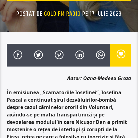
POSTAT DE
GOLD FM RADIO
PE 17 IULIE 2023
Autor: Oana-Medeea Groza
În emisiunea „Scamatoriile Iosefinei”, Iosefina
Pascal a continuat șirul dezvăluirilor-bombă
despre cazul căminelor ororii din Voluntari,
axându-se pe mafia transpartinică și pe
devoalarea modului în care Nicușor Dan a primit
moștenire o rețea de interlopi și corupți de la
Firea, rețea pe care a folosit-o cu ipocrizie și fără