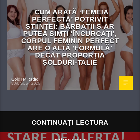
CUM ARATĂ ‘FEMEIA
PERFECTĂ’ POTRIVIT
ȘTIINȚEI: BĂRBAȚII S-AR
PUTEA SIMȚI ‘ÎNCURCAȚI’,
CORPUL FEMININ PERFECT
ARE O ALTĂ ‘FORMULĂ’
DECÂT PROPORȚIA
ȘOLDURI-TALIE
Gold FM Radio
8 AUGUST 2026
CONTINUAȚI LECTURA