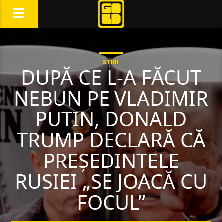
STIRI
DUPĂ CE L-A FĂCUT
NEBUN PE VLADIMIR
PUTIN, DONALD
TRUMP DECLARĂ CĂ
PREȘEDINTELE
RUSIEI „SE JOACĂ CU
FOCUL”