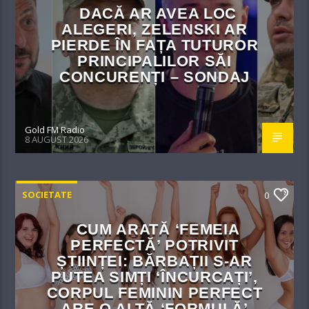
DACĂ AR AVEA LOC
ALEGERI, ZELENSKI AR
PIERDE ÎN FAȚA TUTUROR
PRINCIPALILOR SĂI
CONCURENȚI – SONDAJ
Gold FM Radio
8 AUGUST 2026
SOCIETATE
0
CUM ARATĂ ‘FEMEIA
PERFECTĂ’ POTRIVIT
ȘTIINȚEI: BĂRBAȚII S-AR
PUTEA SIMȚI ‘ÎNCURCAȚI’,
CORPUL FEMININ PERFECT
ARE O ALTĂ ‘FORMULĂ’