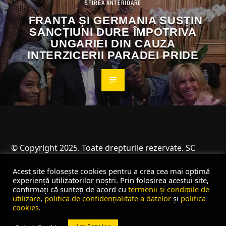
ȘTIREA ANTERIOARE
FRANȚA ȘI GERMANIA SUSȚIN
SANCȚIUNI DURE ÎMPOTRIVA
UNGARIEI DIN CAUZA
INTERZICERII PARADEI PRIDE
© Copyright 2025. Toate drepturile rezervate. SC
Angus Resources SRL
Acest site folosește cookies pentru a crea cea mai optimă
experiență utilizatorilor noștri. Prin folosirea acestui site,
confirmați că sunteți de acord cu
termenii și condițiile de
utilizare
,
politica de confidențialitate a datelor
și
politica
cookies
.