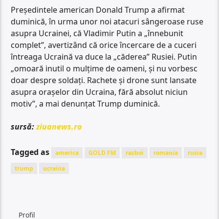
Preşedintele american Donald Trump a afirmat
duminică, în urma unor noi atacuri sângeroase ruse
asupra Ucrainei, că Vladimir Putin a „înnebunit
complet”, avertizând că orice încercare de a cuceri
întreaga Ucraină va duce la „căderea” Rusiei. Putin
„omoară inutil o mulţime de oameni, şi nu vorbesc
doar despre soldaţi. Rachete şi drone sunt lansate
asupra oraşelor din Ucraina, fără absolut niciun
motiv”, a mai denunţat Trump duminică.
sursă:
ziuanews.ro
Tagged as
america
GOLD FM
razboi
romania
rusia
trump
ucraina
Profil