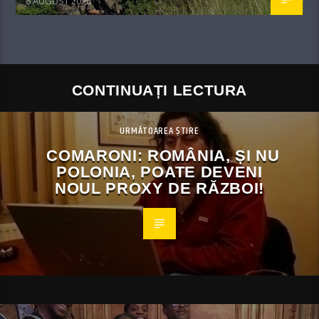
8 AUGUST 2026
CONTINUAȚI LECTURA
URMĂTOAREA ȘTIRE
COMARONI: ROMÂNIA, ȘI NU
POLONIA, POATE DEVENI
NOUL PROXY DE RĂZBOI!