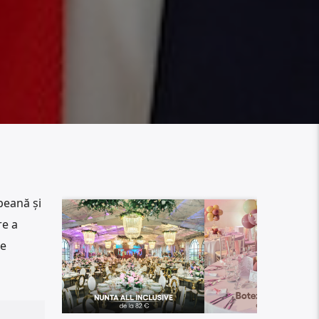
peană și
re a
le