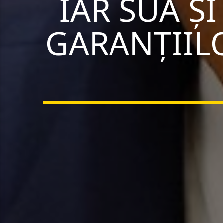
IAR SUA Ș
GARANȚIIL