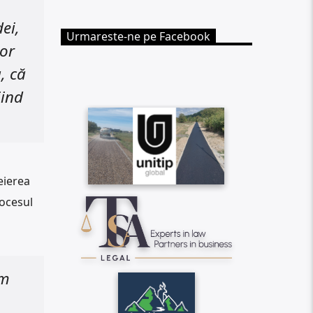
ei,
Urmareste-ne pe Facebook
lor
, că
iind
eierea
rocesul
em