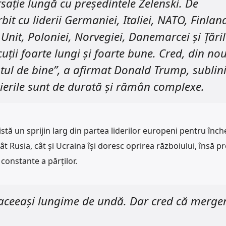
ație lungă cu președintele Zelenski. De
t cu liderii Germaniei, Italiei, NATO, Finland
 Unit, Poloniei, Norvegiei, Danemarcei și Țări
cuții foarte lungi și foarte bune. Cred, din nou
tul de bine”, a afirmat Donald Trump, sublin
ierile sunt de durată și rămân complexe.
istă un sprijin larg din partea liderilor europeni pentru înch
ât Rusia, cât și Ucraina își doresc oprirea războiului, însă p
 constante a părților.
e aceeași lungime de undă. Dar cred că merg
.