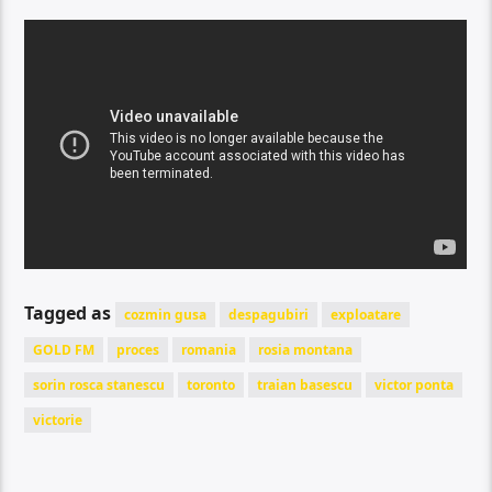
Tagged as
cozmin gusa
despagubiri
exploatare
GOLD FM
proces
romania
rosia montana
sorin rosca stanescu
toronto
traian basescu
victor ponta
victorie