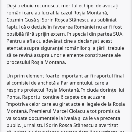
Deși trebuie recunoscut meritul echipei de avocați
români care au lucrat la cazul Roșia Montană,
Cozmin Gușă și Sorin Roșca Stănescu au subliniat
faptul că o decizie în favoarea României nu ar fi fost
posibilă fără sprijin extern, în special din partea SUA.
Pentru a afla cu adevărat cine a declanșat acest
atentat asupra siguranței românilor și a țării, trebuie
să se revină asupra unor elemente constituente ale
procesului Roșia Montană.
Un prim element foarte important ar fi raportul final
al comisiei de anchetă a Parlamentului, care a
respins proiectul Roșia Montană, în ciuda dorinței lui
Ponta. Raportul conține 6 capete de acuzare
împotriva celor care au girat actele ilegale de la Roșia
Montană. Premierul Marcel Ciolacu a tot promis că
va scoate documentele la iveală și că le va prezenta
public. Jurnalistul Sorin Roșca Stănescu a avertizat