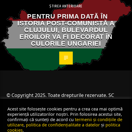
ȘTIREA ANTERIOARE
PENTRU PRIMA DATĂ ÎN
ISTORIA POST-COMUNISTĂ A
CLUJULUI, BULEVARDUL
EROILOR VA FI DECORAT ÎN
CULORILE UNGARIEI
© Copyright 2025. Toate drepturile rezervate. SC
Angus Resources SRL
Acest site folosește cookies pentru a crea cea mai optimă
experiență utilizatorilor noștri. Prin folosirea acestui site,
confirmați că sunteți de acord cu
termenii și condițiile de
utilizare
,
politica de confidențialitate a datelor
și
politica
cookies
.