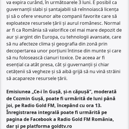
va expira curând, în următoarele 3 luni. E posibil ca
guvernanții slabi și șantajabili să reînnoiască licența
și să o ofere vreunor alte companii favorite care să
exploateze resursele țării și aurul românesc. Normal
ar fi ca România să valorifice cel mai mare depozit de
aur și argint din Europa, cu tehnologii avansate, care
să nu afecteze clima și geografia din zonă prin
decopertarea unor porțiuni întinse din munte și care
să nu folosească cianuri toxice. De aceea ar fi
esențial ca atât presa, cât și guvernanții și chiar
cetățenii să vegheze și să aibă grijă să nu vină străini
să acapareze resursele țării.
Emisiunea „Ce-i în Gușă, și-n căpușă”, moderată
de Cozmin Gușă, poate fi urmărită de luni până
joi, pe Radio Gold FM, începând cu ora 13.
Înregistrarea integrală poate fi urmărită pe
pagina de Facebook a Radio Gold FM România,
dar și pe platforma goldtv.ro