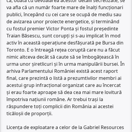
că, odată cu devoalarea acestor detalii secretizate, se
va afla că un număr foarte mare de înalți funcționari
publici, începând cu cei care se ocupă de mediu sau
de avizarea unor proiecte energetice, și terminând
cu fostul premier Victor Ponta și fostul președinte
Traian Băsescu, sunt corupți și s-au implicat în mod
activ în această operațiune desfășurată pe Bursa din
Toronto. E o întreagă rețea coruptă care nu a făcut
nimic altceva decât să caute să se îmbogățească în
urma unor șiretlicuri și în urma manipulării bursei. În
arhiva Parlamentului României există acest raport
final, care prezintă o listă a prezumtivilor membri ai
acestui grup infracțional organizat care au încercat
și erau foarte aproape să dea cea mai mare lovitură
împotriva națiunii române. Ar trebui trași la
răspundere toți complicii din România ai acestei
ticăloșii de proporții.
Licența de exploatare a celor de la Gabriel Resources