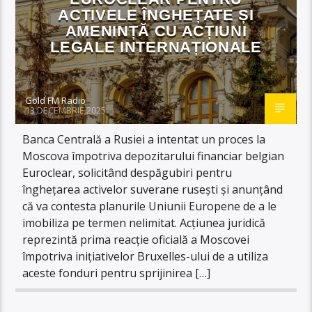
ACTIVELE ÎNGHEȚATE ȘI
AMENINȚĂ CU ACȚIUNI
LEGALE INTERNAȚIONALE
Gold FM Radio
13 DECEMBRIE 2025
Banca Centrală a Rusiei a intentat un proces la
Moscova împotriva depozitarului financiar belgian
Euroclear, solicitând despăgubiri pentru
înghețarea activelor suverane rusești și anunțând
că va contesta planurile Uniunii Europene de a le
imobiliza pe termen nelimitat. Acțiunea juridică
reprezintă prima reacție oficială a Moscovei
împotriva inițiativelor Bruxelles-ului de a utiliza
aceste fonduri pentru sprijinirea […]