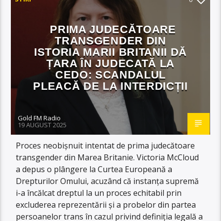
PRIMA JUDECĂTOARE
TRANSGENDER DIN
ISTORIA MARII BRITANII DĂ
ȚARA ÎN JUDECATĂ LA
CEDO: SCANDALUL
PLEACĂ DE LA INTERDICȚII
Gold FM Radio
19 AUGUST 2025
Proces neobișnuit intentat de prima judecătoare
transgender din Marea Britanie. Victoria McCloud
a depus o plângere la Curtea Europeană a
Drepturilor Omului, acuzând că instanța supremă
i-a încălcat dreptul la un proces echitabil prin
excluderea reprezentării și a probelor din partea
persoanelor trans în cazul privind definiția legală a