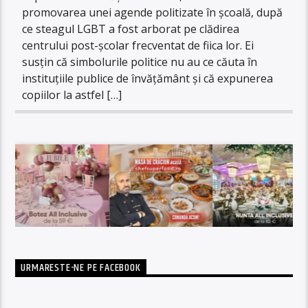
promovarea unei agende politizate în școală, după
ce steagul LGBT a fost arborat pe clădirea
centrului post-școlar frecventat de fiica lor. Ei
susțin că simbolurile politice nu au ce căuta în
instituțiile publice de învățământ și că expunerea
copiilor la astfel […]
URMARESTE-NE PE FACEBOOK