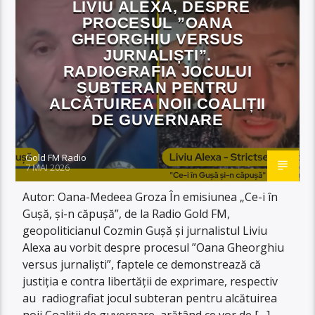
LIVIU ALEXA, DESPRE
PROCESUL ”OANA
GHEORGHIU VERSUS
JURNALIȘTI”.
RADIOGRAFIA JOCULUI
SUBTERAN PENTRU
ALCĂTUIREA NOII COALIȚII
DE GUVERNARE
Gold FM Radio
7 MAI 2026
Autor: Oana-Medeea Groza În emisiunea „Ce-i în
Gușă, și-n căpușă”, de la Radio Gold FM,
geopoliticianul Cozmin Gușă și jurnalistul Liviu
Alexa au vorbit despre procesul ”Oana Gheorghiu
versus jurnaliști”, faptele ce demonstrează că
justiția e contra libertății de exprimare, respectiv
au radiografiat jocul subteran pentru alcătuirea
noii Coaliții de guvernare, arătând ce vor de […]