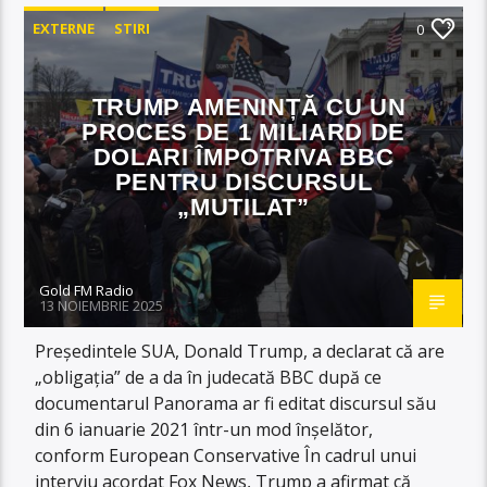
EXTERNE
STIRI
0
TRUMP AMENINȚĂ CU UN
PROCES DE 1 MILIARD DE
DOLARI ÎMPOTRIVA BBC
PENTRU DISCURSUL
„MUTILAT”
Gold FM Radio
13 NOIEMBRIE 2025
Președintele SUA, Donald Trump, a declarat că are
„obligația” de a da în judecată BBC după ce
documentarul Panorama ar fi editat discursul său
din 6 ianuarie 2021 într-un mod înșelător,
conform European Conservative În cadrul unui
interviu acordat Fox News, Trump a afirmat că