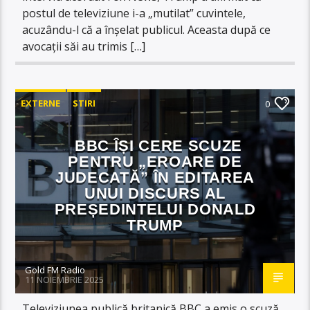
postul de televiziune i-a „mutilat” cuvintele,
acuzându-l că a înșelat publicul. Aceasta după ce
avocații săi au trimis […]
EXTERNE
STIRI
0
BBC ÎȘI CERE SCUZE
PENTRU „EROARE DE
JUDECATĂ” ÎN EDITAREA
UNUI DISCURS AL
PREȘEDINTELUI DONALD
TRUMP
Gold FM Radio
11 NOIEMBRIE 2025
Televiziunea publică britanică BBC a emis o scuză