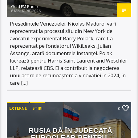
Gold FM Radio
6 IANUARIE 2026
Președintele Venezuelei, Nicolas Maduro, va fi
reprezentat la procesul său din New York de
avocatul experimentat Barry Pollack, care l-a
reprezentat pe fondatorul WikiLeaks, Julian
Assange, arată documentele instanței. Polak
lucrează pentru Harris Saint Laurent and Weschler
LLP, relatează CBS. El a contribuit la negocierea
unui acord de recunoaștere a vinovăției în 2024, în
care […]
EXTERNE
STIRI
0
RUSIA DĂ ÎN JUDECATĂ
EUROCLEAR PENTRU