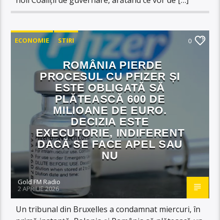
ECONOMIE
STIRI
0
ROMÂNIA PIERDE
PROCESUL CU PFIZER ȘI
ESTE OBLIGATĂ SĂ
PLĂTEASCĂ 600 DE
MILIOANE DE EURO.
DECIZIA ESTE
EXECUTORIE, INDIFERENT
DACĂ SE FACE APEL SAU
NU
Gold FM Radio
2 APRILIE 2026
Un tribunal din Bruxelles a condamnat miercuri, în