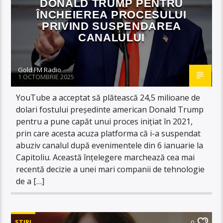
DONALD TRUMP PENTRU
ÎNCHEIEREA PROCESULUI
PRIVIND SUSPENDAREA
CANALULUI
Gold FM Radio
1 OCTOMBRIE 2025
YouTube a acceptat să plătească 24,5 milioane de
dolari fostului președinte american Donald Trump
pentru a pune capăt unui proces inițiat în 2021,
prin care acesta acuza platforma că i-a suspendat
abuziv canalul după evenimentele din 6 ianuarie la
Capitoliu. Această înțelegere marchează cea mai
recentă decizie a unei mari companii de tehnologie
de a […]
STIRI
0