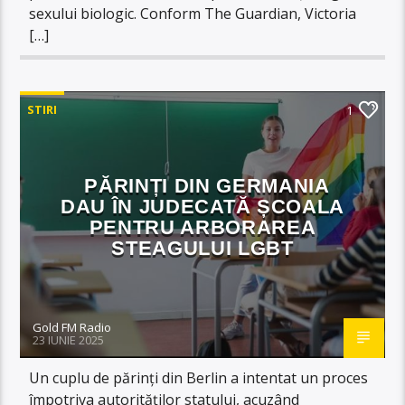
sexului biologic. Conform The Guardian, Victoria
[…]
STIRI
1
PĂRINȚI DIN GERMANIA
DAU ÎN JUDECATĂ ȘCOALA
PENTRU ARBORAREA
STEAGULUI LGBT
Gold FM Radio
23 IUNIE 2025
Un cuplu de părinți din Berlin a intentat un proces
împotriva autorităților statului, acuzând