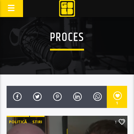
PROCES
1
POLITICĂ
STIRI
1