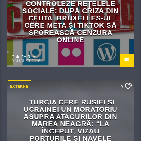
CONTROLEZE REȚELELE
SOCIALE: DUPĂ CRIZA DIN
CEUTA, BRUXELLES-UL
CERE META ȘI TIKTOK SĂ
SPOREASCĂ CENZURA
ONLINE
Gold FM Radio
9 AUGUST 2026
EXTERNE
0
TURCIA CERE RUSIEI ȘI
UCRAINEI UN MORATORIU
ASUPRA ATACURILOR DIN
MAREA NEAGRĂ: “LA
ÎNCEPUT, VIZAU
PORTURILE ȘI NAVELE