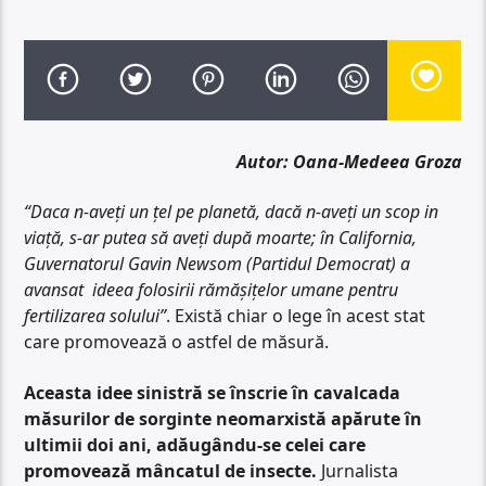
Autor: Oana-Medeea Groza
“Daca n-aveți un țel pe planetă, dacă n-aveți un scop in
viață, s-ar putea să aveți după moarte; în California,
Guvernatorul Gavin Newsom (Partidul Democrat) a
avansat ideea folosirii rămășițelor umane pentru
fertilizarea solului”
. Există chiar o lege în acest stat
care promovează o astfel de măsură.
Aceasta idee sinistră se înscrie în cavalcada
măsurilor de sorginte neomarxistă apărute în
ultimii doi ani, adăugându-se celei care
promovează mâncatul de insecte.
Jurnalista