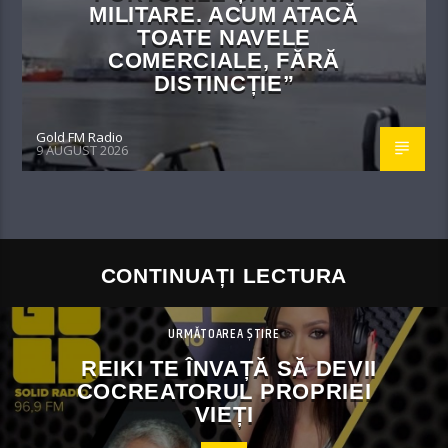
MILITARE. ACUM ATACĂ
TOATE NAVELE
COMERCIALE, FĂRĂ
DISTINCȚIE”
Gold FM Radio
9 AUGUST 2026
CONTINUAȚI LECTURA
URMĂTOAREA ȘTIRE
REIKI TE ÎNVAȚĂ SĂ DEVII
COCREATORUL PROPRIEI
VIEȚI