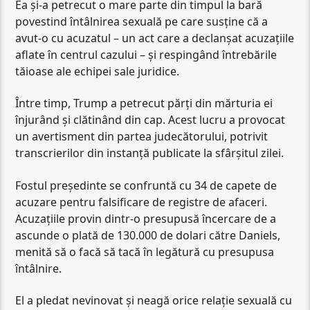
Ea și-a petrecut o mare parte din timpul la bară
povestind întâlnirea sexuală pe care susține că a
avut-o cu acuzatul – un act care a declanșat acuzațiile
aflate în centrul cazului – și respingând întrebările
tăioase ale echipei sale juridice.
Între timp, Trump a petrecut părți din mărturia ei
înjurând și clătinând din cap. Acest lucru a provocat
un avertisment din partea judecătorului, potrivit
transcrierilor din instanță publicate la sfârșitul zilei.
Fostul președinte se confruntă cu 34 de capete de
acuzare pentru falsificare de registre de afaceri.
Acuzațiile provin dintr-o presupusă încercare de a
ascunde o plată de 130.000 de dolari către Daniels,
menită să o facă să tacă în legătură cu presupusa
întâlnire.
El a pledat nevinovat și neagă orice relație sexuală cu