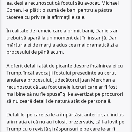
ea, deși a recunoscut că fostul său avocat, Michael
Cohen, i-a plătit o sumă de bani pentru a păstra
tăcerea cu privire la afirmațiile sale.
În calitate de femeie care a primit banii, Daniels ar
trebui să apară la un moment dat în instanță. Dar
mărturia ei de marți a adus cea mai dramatică zi a
procesului de până acum.
A oferit detalii atât de picante despre întâlnirea ei cu
Trump, încât avocații fostului președinte au cerut
anularea procesului. Judecătorul Juan Merchan a
recunoscut că „au fost unele lucruri care ar fi fost
mai bine să nu fie spuse” și i-a avertizat pe procurori
să nu ceară detalii de natură atât de personală.
Detaliile, pe care ea le-a împărtășit anterior, au inclus
afirmația ei că nu au folosit prezervativ, că l-a lovit pe
Trump cu o revistă și răspunsurile pe care le-ar fi