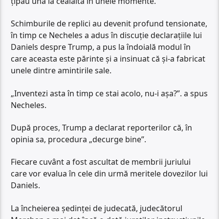
țipau una la cealaltă în unele momente.
Schimburile de replici au devenit profund tensionate,
în timp ce Necheles a adus în discuție declarațiile lui
Daniels despre Trump, a pus la îndoială modul în
care aceasta este părinte și a insinuat că și-a fabricat
unele dintre amintirile sale.
„Inventezi asta în timp ce stai acolo, nu-i așa?”. a spus
Necheles.
După proces, Trump a declarat reporterilor că, în
opinia sa, procedura „decurge bine”.
Fiecare cuvânt a fost ascultat de membrii juriului
care vor evalua în cele din urmă meritele dovezilor lui
Daniels.
La încheierea ședinței de judecată, judecătorul