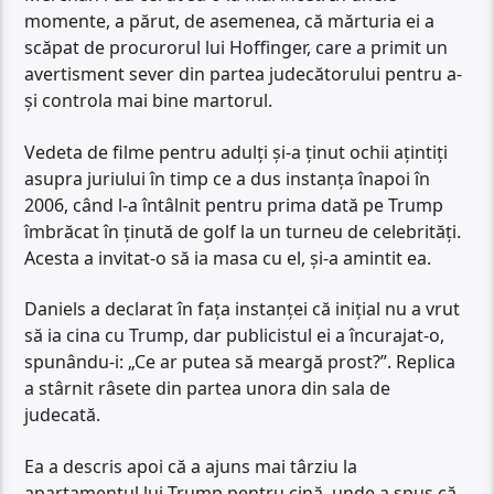
momente, a părut, de asemenea, că mărturia ei a
scăpat de procurorul lui Hoffinger, care a primit un
avertisment sever din partea judecătorului pentru a-
și controla mai bine martorul.
Vedeta de filme pentru adulți și-a ținut ochii ațintiți
asupra juriului în timp ce a dus instanța înapoi în
2006, când l-a întâlnit pentru prima dată pe Trump
îmbrăcat în ținută de golf la un turneu de celebrități.
Acesta a invitat-o să ia masa cu el, și-a amintit ea.
Daniels a declarat în fața instanței că inițial nu a vrut
să ia cina cu Trump, dar publicistul ei a încurajat-o,
spunându-i: „Ce ar putea să meargă prost?”. Replica
a stârnit râsete din partea unora din sala de
judecată.
Ea a descris apoi că a ajuns mai târziu la
apartamentul lui Trump pentru cină, unde a spus că