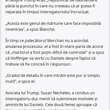
ei despre Trump erau „nejustificat de dăunătoare”
până la punctul în care nu credeau că ar putea fi
reparate în timpul interogatoriului încrucișat.
„Acesta este genul de mărturie care face imposibilă
revenirea”, a spus Blanche.
În timp ce judecătorul Merchan nu a acordat
anularea procesului, el a fost în mare parte de acord
că „martorul a fost puțin dificil de controlat” și a spus
că Hoffinger va vorbi cu Daniels despre faptul că
trebuie să fie concisă în răspunsuri.
„Gradul de detaliu în care intrăm este pur și simplu
inutil”, a spus el.
Avocata lui Trump, Susan Necheles, a condus un
interogatoriu dur, menit să submineze motivele și
amintirile lui Daniels. Cele două femei aproape că