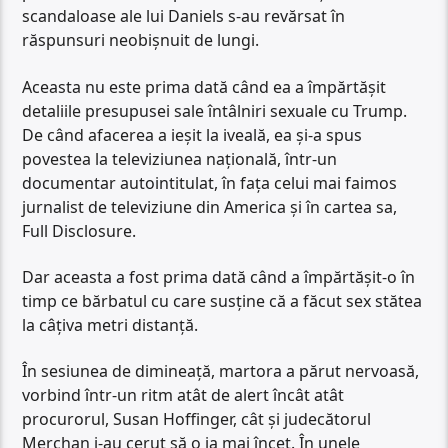
scandaloase ale lui Daniels s-au revărsat în
răspunsuri neobișnuit de lungi.
Aceasta nu este prima dată când ea a împărtășit
detaliile presupusei sale întâlniri sexuale cu Trump.
De când afacerea a ieșit la iveală, ea și-a spus
povestea la televiziunea națională, într-un
documentar autointitulat, în fața celui mai faimos
jurnalist de televiziune din America și în cartea sa,
Full Disclosure.
Dar aceasta a fost prima dată când a împărtășit-o în
timp ce bărbatul cu care susține că a făcut sex stătea
la câțiva metri distanță.
În sesiunea de dimineață, martora a părut nervoasă,
vorbind într-un ritm atât de alert încât atât
procurorul, Susan Hoffinger, cât și judecătorul
Merchan i-au cerut să o ia mai încet. În unele