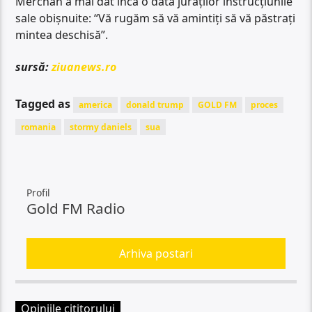
Merchan a mai dat încă o dată juraților instrucțiunile
sale obișnuite: “Vă rugăm să vă amintiți să vă păstrați
mintea deschisă”.
sursă:
ziuanews.ro
Tagged as
america
donald trump
GOLD FM
proces
romania
stormy daniels
sua
Profil
Gold FM Radio
Arhiva postari
Opiniile cititorului