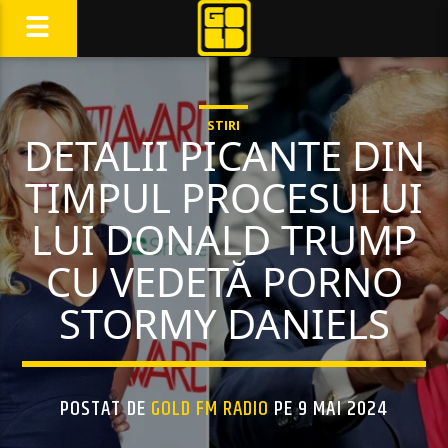
STIRI
DETALII PICANTE DIN
TIMPUL PROCESULUI
LUI DONALD TRUMP
CU VEDETĂ PORNO
STORMY DANIELS
POSTAT DE
GOLD FM RADIO
PE 9 MAI 2024