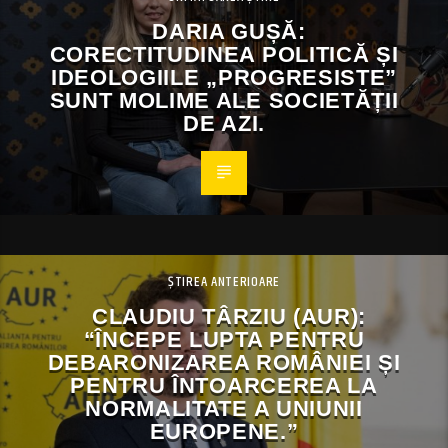
DARIA GUȘĂ:
CORECTITUDINEA POLITICĂ ȘI
IDEOLOGIILE „PROGRESISTE”
SUNT MOLIME ALE SOCIETĂȚII
DE AZI.
ȘTIREA ANTERIOARE
CLAUDIU TÂRZIU (AUR):
“ÎNCEPE LUPTA PENTRU
DEBARONIZAREA ROMÂNIEI ȘI
PENTRU ÎNTOARCEREA LA
NORMALITATE A UNIUNII
EUROPENE.”