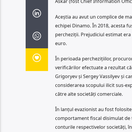
Askar (fost Chief Information Offi
Aceștia au avut un complice de mare
echipei Dinamo. În 2018, acesta fus
percheziții. Prejudiciul estimat er
euro.
În perioada perchezițiilor, procuro
verificărilor efectuate a rezultat c
Grigoryev și Sergey Vassilyev și c
considerarea scopului ilicit sus-expu
către alte societăți comerciale.
În lanțul evazionist au fost folosit
comportament fiscal disimulat de t
conturile respectivelor societăți, î