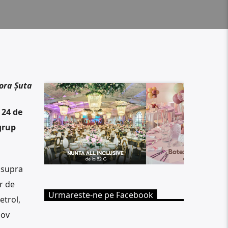
ora Șuta
 24 de
grup
asupra
r de
Urmareste-ne pe Facebook
etrol,
nov