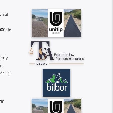
on al
000 de
itriy
în
cii și
rin