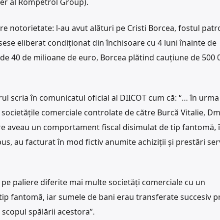
cer al Rompetrol Group).
 notorietate: l-au avut alături pe Cristi Borcea, fostul patr
ese eliberat condiționat din închisoare cu 4 luni înainte de
a de 40 de milioane de euro, Borcea plătind cauțiune de 500 
rul scria în comunicatul oficial al DIICOT cum că: “… în urma
ă societățile comerciale controlate de către Burcă Vitalie, Dm
are aveau un comportament fiscal disimulat de tip fantomă, 
s, au facturat în mod fictiv anumite achiziții și prestări servi
e pe paliere diferite mai multe societăți comerciale cu un
ip fantomă, iar sumele de bani erau transferate succesiv p
n scopul spălării acestora”.