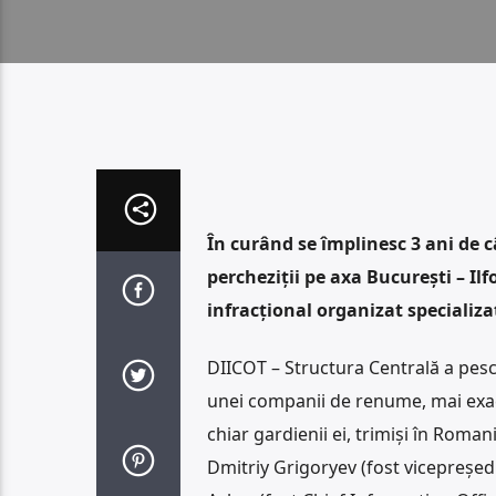
În curând se împlinesc 3 ani de 
percheziții pe axa București – Il
infracțional organizat specializat
DIICOT – Structura Centrală a pes
unei companii de renume, mai exact
chiar gardienii ei, trimiși în Roma
Dmitriy Grigoryev (fost vicepreșed