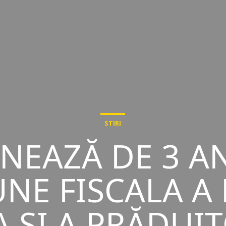
STIRI
GNEAZĂ DE 3 A
NE FISCALA A 
 ȘI A PRĂDUI