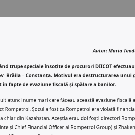
Autor: Maria Teod
când trupe speciale însoțite de procurori DIICOT efectuau
fov- Brăila – Constanța. Motivul era destructurarea unui 
 în fapte de evaziune fiscală și spălare a banilor.
cuit atunci nume mari care făceau această evaziune fiscală 
 Rompetrol. Șocul a fost ca Rompetrol era violată financia
nia chiar din Kazahstan. Aceștia erau doi foști directori Romp
inte și Chief Financial Officer al Rompetrol Group) și Zhake