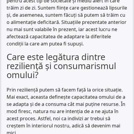
pentru acest tip de societate și mediu alert în care
trăim zi de zi. Suntem ființe care gestionează lipsurile
și, de asemenea, suntem făcuți să putem să trăim cu
o alimentație deficitară. Situațiile prezentate anterior
nu mai sunt valabile în prezent, iar acest lucru ne
afectează capacitatea de adaptare la diferitele
condiții la care am putea fi supuși.
Care este legătura dintre
reziliență și consumarismul
omului?
Prin reziliență putem să facem față la orice situație.
Mai exact, aceasta definește capacitatea omului de a
se adapta și de a consuma cât mai puține resurse. În
mod firesc, natura nu are intenția de a ne ajuta în
acest proces. Astfel, noi ca indivizi ar trebui să
creștem în interiorul nostru, adică să devenim mai
mici.