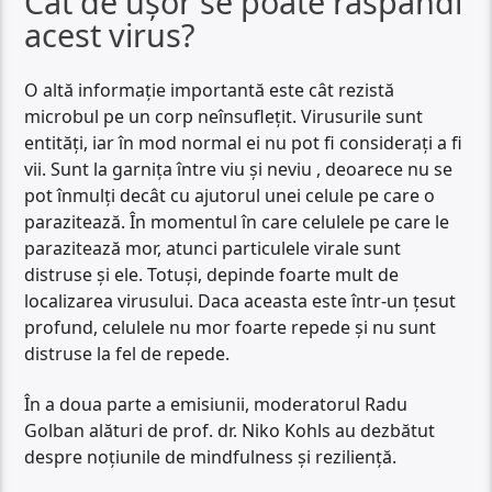
Cât de ușor se poate răspândi
acest virus?
O altă informație importantă este cât rezistă
microbul pe un corp neînsuflețit. Virusurile sunt
entități, iar în mod normal ei nu pot fi considerați a fi
vii. Sunt la garnița între viu și neviu , deoarece nu se
pot înmulți decât cu ajutorul unei celule pe care o
parazitează. În momentul în care celulele pe care le
parazitează mor, atunci particulele virale sunt
distruse și ele. Totuși, depinde foarte mult de
localizarea virusului. Daca aceasta este într-un țesut
profund, celulele nu mor foarte repede și nu sunt
distruse la fel de repede.
În a doua parte a emisiunii, moderatorul Radu
Golban alături de prof. dr. Niko Kohls au dezbătut
despre noțiunile de mindfulness și reziliență.