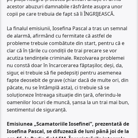
acestor abuzuri damnabile răsfrânte asupra unor
copii pe care trebuia de fapt să îi ÎNGRIJEASCĂ.
La finalul emisiunii, Iosefina Pascal a tras un semnal
de alarmă, afirmând cu fermitate că astfel de
probleme trebuie combătute din start, pentru că e
clar că în țările cu condiții de trai precare se vor
acutiza tendințele criminale. Rezolvarea problemei
nu constă doar în încarcerarea făptașilor, deși, da,
sigur, ei trebuie să fie pedepsiți pentru asemenea
fapte deosebit de grave (chiar dacă de multe ori, din
păcate, nu se întâmplă asta), ci trebuie să se
soluționeze întreaga situație din țară, oferindu-le
oamenilor locuri de muncă, șansa la un trai mai bun,
sentimentul de siguranță.
Emisiunea „Scamatoriile Iosefinei”, prezentată de
Iosefina Pascal, se difuzează de luni până joi de la