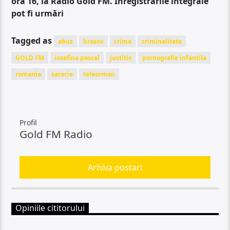
ora 16, la Radio Gold FM. Înregistrările integrale
pot fi urmări
Tagged as
abuz
brasov
crima
criminalitate
GOLD FM
iosefina pascal
justitie
pornografie infantila
romania
saracie
teleorman
Profil
Gold FM Radio
Arhiva postari
Opiniile cititorului