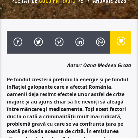
POSTAT DE
GOLD FM RADIO
PE 17 IANUARIE 2023
Autor: Oana-Medeea Groza
Pe fondul creșterii prețului la energie și pe fondul
inflației galopante care a afectat România,
oamenii deja resimt efectele unor astfel de crize
majore și au ajuns chiar să fie nevoiți să aleagă
între mâncare și medicamente. Toți acest factori
duc la o rată a criminalității mult mai ridicată,
problemă gravă cu care se va confrunta țara pe
toată perioada aceasta de criză. În emisiunea