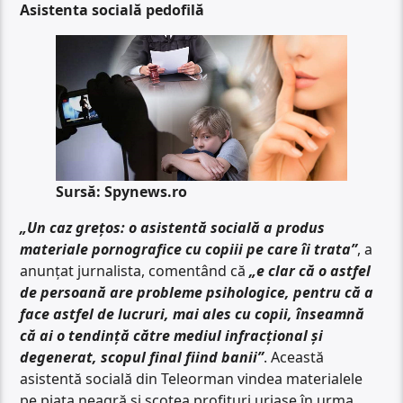
Asistenta socială pedofilă
Sursă: Spynews.ro
„Un caz grețos: o asistentă socială a produs
materiale pornografice cu copiii pe care îi trata”
, a
anunțat jurnalista, comentând că
„e clar că o astfel
de persoană are probleme psihologice, pentru că a
face astfel de lucruri, mai ales cu copii, înseamnă
că ai o tendință către mediul infracțional și
degenerat, scopul final fiind banii”
. Această
asistentă socială din Teleorman vindea materialele
pe piața neagră și scotea profituri uriașe în urma