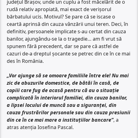
județul Brașov, unde un cuplu a fost măcelărit de o
rudă relativ apropiată, mai exact de verișorul
bărbatului ucis. Motivul? Se pare că se iscase o
ceartă aprinsă din cauza vânzării unui teren. Deci, în
definitiv, persoanele implicate s-au certat din cauza
banilor, ajungându-se la o tragedie… am fi vrut să
spunem fără precedent, dar se pare că astfel de
cazuri de-a dreptul șocante se petrec din ce în ce mai
des în România.
„Vor ajunge să se omoare familiile între ele! Nu mai
zic de abuzurile domestice, de bătăi în casă, de
copiii care fug de acasă pentru că au o situație
complicată în interiorul familiei, din cauza banilor,
a lipsei locului de muncă sau a siguranței, din
cauza frustrărilor personale sau din cauza presiunii
din ce în ce mai mare a instituțiilor bancare”
, a
atras atenția Iosefina Pascal.