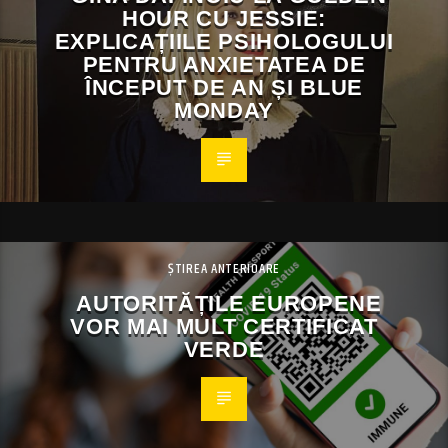
HOUR CU JESSIE:
EXPLICAȚIILE PSIHOLOGULUI
PENTRU ANXIETATEA DE
ÎNCEPUT DE AN ȘI BLUE
MONDAY
ȘTIREA ANTERIOARE
AUTORITĂȚILE EUROPENE
VOR MAI MULT CERTIFICAT
VERDE