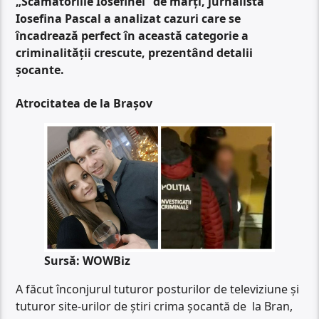
„Scamatoriile Iosefinei” de marți, jurnalista
Iosefina Pascal a analizat cazuri care se
încadrează perfect în această categorie a
criminalității crescute, prezentând detalii
șocante.
Atrocitatea de la Brașov
Sursă: WOWBiz
A făcut înconjurul tuturor posturilor de televiziune și
tuturor site-urilor de știri crima șocantă de la Bran,