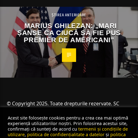
ȘTIREA ANTERIOARE
MARIUS GHILEZAN: „MARI
ȘANSE CA CIUCĂ SĂ FIE PUS
PREMIER DE AMERICANI”
© Copyright 2025. Toate drepturile rezervate. SC
Angus Resources SRL
Acest site folosește cookies pentru a crea cea mai optimă
experiență utilizatorilor noștri. Prin folosirea acestui site,
confirmați că sunteți de acord cu
termenii și condițiile de
utilizare
,
politica de confidențialitate a datelor
și
politica