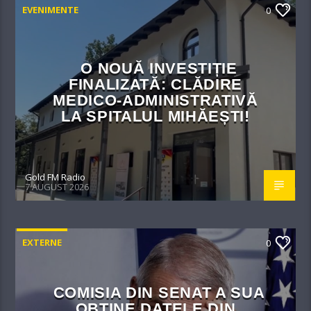
EVENIMENTE
0
O NOUĂ INVESTIȚIE
FINALIZATĂ: CLĂDIRE
MEDICO-ADMINISTRATIVĂ
LA SPITALUL MIHĂEȘTI!​
Gold FM Radio
7 AUGUST 2026
EXTERNE
0
COMISIA DIN SENAT A SUA
OBȚINE DATELE DIN