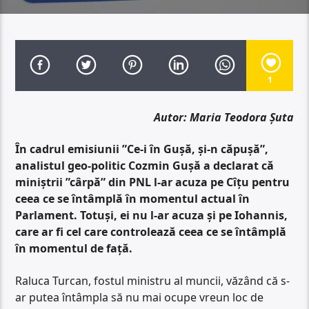
1
Autor: Maria Teodora Șuta
În cadrul emisiunii ”Ce-i în Gușă, și-n căpușă”,
analistul geo-politic Cozmin Gușă a declarat că
miniștrii ”cârpă” din PNL l-ar acuza pe Cîțu pentru
ceea ce se întâmplă în momentul actual în
Parlament. Totuși, ei nu l-ar acuza și pe Iohannis,
care ar fi cel care controlează ceea ce se întâmplă
în momentul de față.
Raluca Turcan, fostul ministru al muncii, văzând că s-
ar putea întâmpla să nu mai ocupe vreun loc de