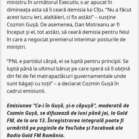
ministru în următorul Executiv, s-ar apucat în
dimineața asta să îi ceară demisia lui Cîțu. “Nu a făcut
acest lucru ieri, alaltăieri, ci fix astăzi” – susține
Cozmin Gușă. De asemenea, Dan Motreanu ar fi
început și el, tot astăzi, să ceară demisia pentru felul
în care a negociat premierul interimar posturile de
miniștri.
”PNL e partidul cârpă, ei se luptă pentru principii. Se
luptă până la ultimul bănuț pe care speră să îl obțină
din fel de fel matrapazlâcuri guvernamentale unde
sunt băgați cu toții” – a declarat Cozmin Gușă în
cadrul emisiunii.
Emisiunea “Ce-i în Gușă, și-n căpușă”, moderată de
Cozmin Gușă, se difuzează de luni până joi, la Gold
FM, de la ora 13. Înregistrarea integrală poate fi
urmărită pe paginile de YouTube și Facebook ale
Radio Gold FM România.