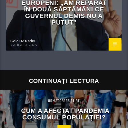
EUROPENI: „AM REPARAT
ÎN DOUĂ SĂPTĂMÂNI CE
GUVERNUL DEMIS NU A
PUTUT”
Gold FM Radio
7 AUGUST 2026
CONTINUAȚI LECTURA
URMĂTOAREA ȘTIRE
CUM A AFECTAT PANDEMIA
CONSUMUL POPULAȚIEI?