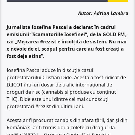
Autor: Adrian Lambru
Jurnalista Iosefina Pascal a declarat în cadrul
emisiunii “Scamatoriile Iosefinei”, de la GOLD FM,
că: „Mișcarea #rezist e încolțită de sistem. Nu mai
e nevoie de ei, scopul pentru care au fost creați a
fost deja atins”.
Iosefina Pascal aduce în discuție cazul
protestatarului Cristian Dide. Acesta a fost ridicat de
DIICOT într-un dosar de trafic internațional de
droguri de risc (cannabis şi produse cu conţinut
THC). Dide este unul dintre cei mai cunoscuți
protestatari #rezist din ultimii ani.
Acesta ar fi procurat canabis din afara ţării, dar şi din
România şi ar fi trimis două colete cu droguri la
sediile DIICOT – Structura Centrală şi Serviciul