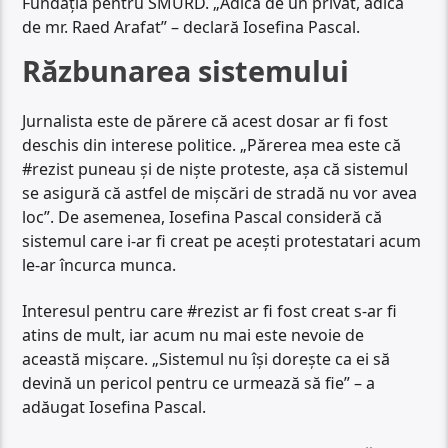
Fundația pentru SMURD. „Adică de un privat, adică
de mr. Raed Arafat” – declară Iosefina Pascal.
Răzbunarea sistemului
Jurnalista este de părere că acest dosar ar fi fost
deschis din interese politice. „Părerea mea este că
#rezist puneau și de niște proteste, așa că sistemul
se asigură că astfel de mișcări de stradă nu vor avea
loc”. De asemenea, Iosefina Pascal consideră că
sistemul care i-ar fi creat pe acești protestatari acum
le-ar încurca munca.
Interesul pentru care #rezist ar fi fost creat s-ar fi
atins de mult, iar acum nu mai este nevoie de
această mișcare. „Sistemul nu își dorește ca ei să
devină un pericol pentru ce urmează să fie” – a
adăugat Iosefina Pascal.