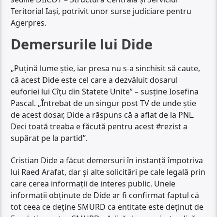
Teritorial Iaşi, potrivit unor surse judiciare pentru
Agerpres.
Demersurile lui Dide
„Puțină lume știe, iar presa nu s-a sinchisit să caute,
că acest Dide este cel care a dezvăluit dosarul
euforiei lui Cîțu din Statete Unite” – susține Iosefina
Pascal. „Întrebat de un singur post TV de unde știe
de acest dosar, Dide a răspuns că a aflat de la PNL.
Deci toată treaba e făcută pentru acest #rezist a
supărat pe la partid”.
Cristian Dide a făcut demersuri în instanță împotriva
lui Raed Arafat, dar și alte solicitări pe cale legală prin
care cerea informații de interes public. Unele
informații obținute de Dide ar fi confirmat faptul că
tot ceea ce deține SMURD ca entitate este deținut de