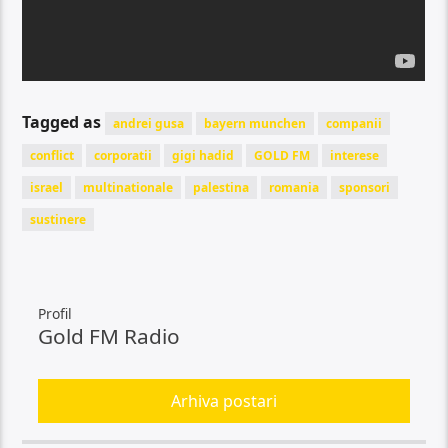
Tagged as
andrei gusa
bayern munchen
companii
conflict
corporatii
gigi hadid
GOLD FM
interese
israel
multinationale
palestina
romania
sponsori
sustinere
Profil
Gold FM Radio
Arhiva postari