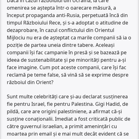
Dacă în cazul războiului din Ucraina, la care
omenirea se aștepta într-o oarecare măsură, a
început propaganda anti-Rusia, perpetuată încă din
timpul Războiului Rece, și s-a adoptat o atitudine de
dezaprobare, în cazul conflictului din Orientul
Mijlociu nu era de așteptat ca marile companii să ia o
poziție de partea uneia dintre tabere. Aceleași
companii își fac campanie în presă și se bazează pe
ideea de sustenabilitate și pe minorități pentru a-și
face imagine. Cum pot aceste companii, care își fac
reclamă pe teme false, să vină să se exprime despre
războiul din Orient?
Sunt multe celebrități care și-au declarat susținerea
fie pentru Israel, fie pentru Palestina. Gigi Hadid, de
pildă, care are origini palestiniene, a afirmat că-și
susține conaționalii. Imediat a fost criticată public de
către guvernul israelian, a primit amenințări cu
moartea prin email și e mai mult decât evident că se