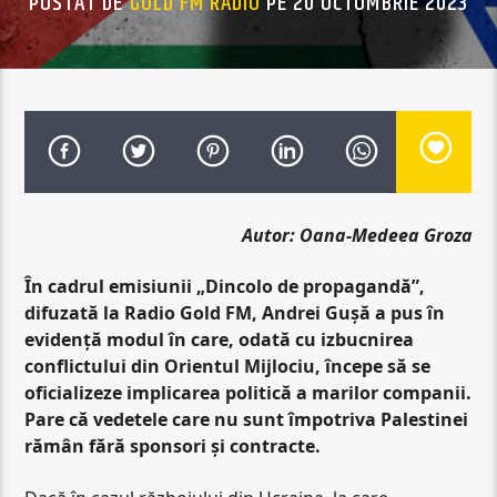
POSTAT DE
GOLD FM RADIO
PE 20 OCTOMBRIE 2023
Autor: Oana-Medeea Groza
În cadrul emisiunii „Dincolo de propagandă”,
difuzată la Radio Gold FM, Andrei Gușă a pus în
evidență modul în care, odată cu izbucnirea
conflictului din Orientul Mijlociu, începe să se
oficializeze implicarea politică a marilor companii.
Pare că vedetele care nu sunt împotriva Palestinei
rămân fără sponsori și contracte.