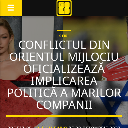
STIRI
CONFLICTUL DIN
ORIENTUL MIJLOCIU
OFICIALIZEAZĂ
IMPLICAREA
POLITICĂ A MARILOR
COMPANII