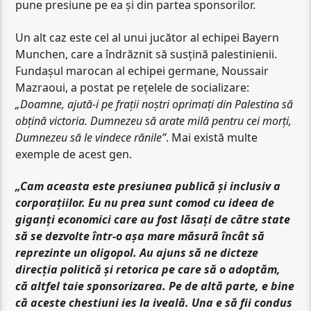
pune presiune pe ea și din partea sponsorilor.
Un alt caz este cel al unui jucător al echipei Bayern
Munchen, care a îndrăznit să susțină palestinienii.
Fundaşul marocan al echipei germane, Noussair
Mazraoui, a postat pe rețelele de socializare:
„Doamne, ajută-i pe fraţii noştri oprimaţi din Palestina să
obţină victoria. Dumnezeu să arate milă pentru cei morţi,
Dumnezeu să le vindece rănile”
. Mai există multe
exemple de acest gen.
„Cam aceasta este presiunea publică și inclusiv a
corporațiilor. Eu nu prea sunt comod cu ideea de
giganți economici care au fost lăsați de către state
să se dezvolte într-o așa mare măsură încât să
reprezinte un oligopol. Au ajuns să ne dicteze
direcția politică și retorica pe care să o adoptăm,
că altfel taie sponsorizarea. Pe de altă parte, e bine
că aceste chestiuni ies la iveală. Una e să fii condus