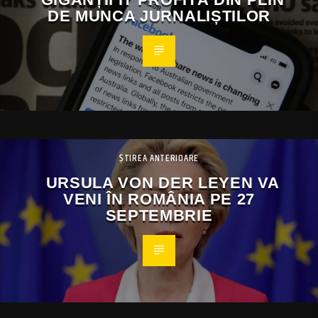
DE MUNCA JURNALIȘTILOR
ȘTIREA ANTERIOARE
URSULA VON DER LEYEN VA
VENI ÎN ROMÂNIA PE 27
SEPTEMBRIE