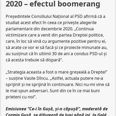
2020 – efectul boomerang
Președintele Consiliului Național al PSD afirmă că a
studiat acest efect în ceea ce privește alegerile
parlamentare din decembrie 2020. „Continua
victimizare care a venit din partea Dreptei politice,
care, în loc să vină cu argumente pozitive pentru ei,
să arate ce vor ei să facă și ce proiecte minunate au,
au susținut că în ultimii 30 de ani a condus PSD-ul și
că acesta trebuie să dispară”.
„Strategia aceasta a fost o mare greșeală a Dreptei”
– susține Vasile Dîncu. „Astfel, actuala putere ne-a
sprijinit și ne sprijină în continuare. Nici nu-mi vine să
le mai spun adversari. Sunt din ce în ce mai buni
prieteni cu noi”.
Emisiunea “Ce-i în Gușă, și-n căpușă”, moderată de
Cozmin Gușă, se difuzează de luni până joi, la Gold