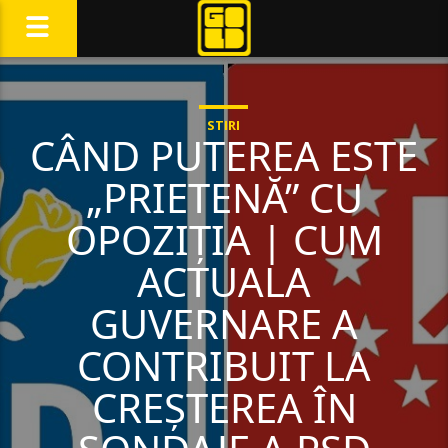
STIRI
CÂND PUTEREA ESTE
„PRIETENĂ” CU
OPOZIȚIA | CUM
ACTUALA
GUVERNARE A
CONTRIBUIT LA
CREȘTEREA ÎN