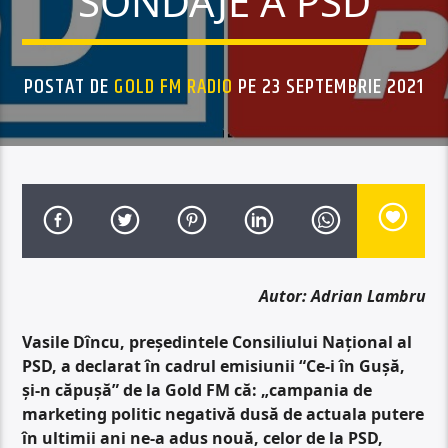
SONDAJE A PSD
POSTAT DE
GOLD FM RADIO
PE 23 SEPTEMBRIE 2021
Autor: Adrian Lambru
Vasile Dîncu, președintele Consiliului Național al
PSD, a declarat în cadrul emisiunii “Ce-i în Gușă,
și-n căpușă” de la Gold FM că: „campania de
marketing politic negativă dusă de actuala putere
în ultimii ani ne-a adus nouă, celor de la PSD,